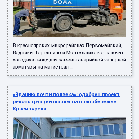
В красноярских микрорайонах Первомайский,
Водники, Торгашино и Монтажников отключат
холодную воду для замены аварийной запорной
арматуры на магистрал ...
«Зданию почти полвека»: одобрен проект
реконструкции школы на правобережье
Красноярска