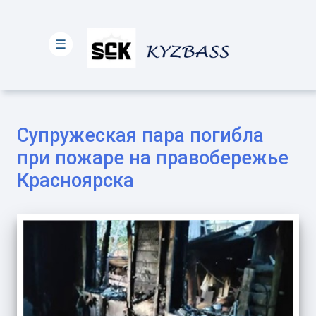
☰
Супружеская пара погибла
при пожаре на правобережье
Красноярска