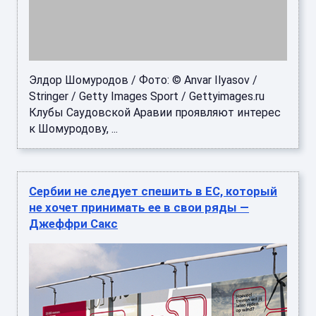
Элдор Шомуродов / Фото: © Anvar Ilyasov /
Stringer / Getty Images Sport / Gettyimages.ru
Клубы Саудовской Аравии проявляют интерес
к Шомуродову, ...
Сербии не следует спешить в ЕС, который
не хочет принимать ее в свои ряды —
Джеффри Сакс