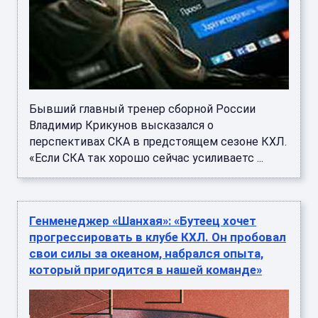
Бывший главный тренер сборной России
Владимир Крикунов высказался о
перспективах СКА в предстоящем сезоне КХЛ.
«Если СКА так хорошо сейчас усиливаетс ...
Генменеджер «Шанхая»: «Бутеец хочет
прогрессировать в клубе КХЛ. Он пробовал
свои силы за океаном, набрался опыта,
который пригодится в нашей команде»