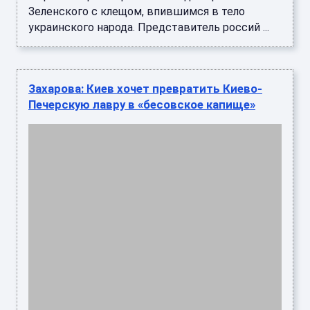
Захарова: Киев хочет превратить Киево-
Печерскую лавру в «бесовское капище»
Официальный представитель МИД России
Мария Захарова резко осудила инициативу