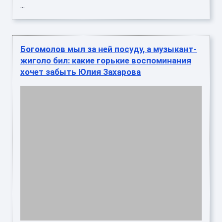
Богомолов мыл за ней посуду, а музыкант-
жиголо бил: какие горькие воспоминания
хочет забыть Юлия Захарова
Как получилось, что талантливая актриса не
реализовала свой потенциал и топила горечь от