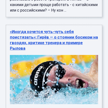
какими детьми проще работать - с китайскими
или с российскими? – Ну кон ...
«Иногда хочется чуть‑чуть себя
поистязать»: Гирёв — о стоянии босиком на
гвоздях, критике тренера и примере
Рылова