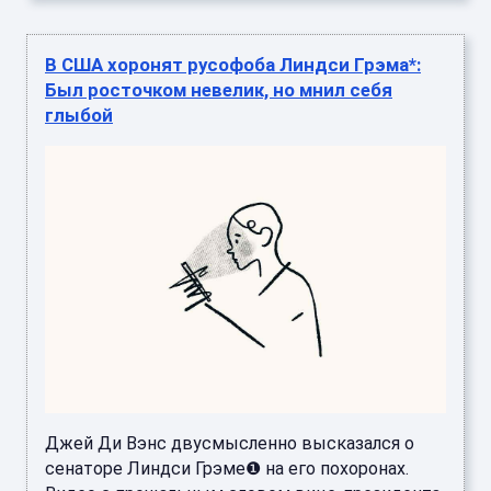
В США хоронят русофоба Линдси Грэма*:
Был росточком невелик, но мнил себя
глыбой
Джей Ди Вэнс двусмысленно высказался о
сенаторе Линдси Грэме❶ на его похоронах.