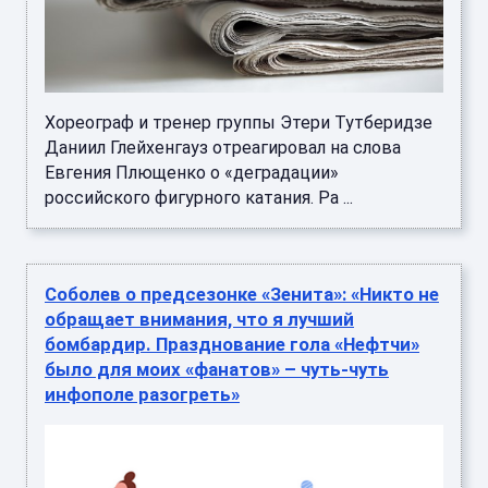
Хореограф и тренер группы Этери Тутберидзе
Даниил Глейхенгауз отреагировал на слова
Евгения Плющенко о «деградации»
российского фигурного катания. Ра ...
Соболев о предсезонке «Зенита»: «Никто не
обращает внимания, что я лучший
бомбардир. Празднование гола «Нефтчи»
было для моих «фанатов» – чуть-чуть
инфополе разогреть»