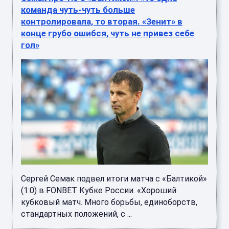
команда чуть-чуть больше
контролировала, то вторая. «Зенит» в
конце грубо ошибся, чуть не привез себе
гол»
Сергей Семак подвел итоги матча с «Балтикой»
(1:0) в FONBET Кубке России. «Хороший
кубковый матч. Много борьбы, единоборств,
стандартных положений, с ...