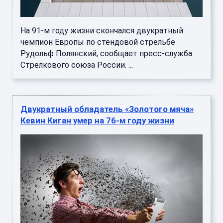
На 91-м году жизни скончался двукратный
чемпион Европы по стендовой стрельбе
Рудольф Полянский, сообщает пресс-служба
Стрелкового союза России. ...
Двукратный обладатель «Золотого мяча»
Кевин Киган умер на 76-м году жизни