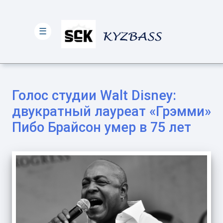
☰
Голос студии Walt Disney:
двукратный лауреат «Грэмми»
Пибо Брайсон умер в 75 лет