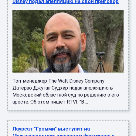
Disney подал апелляцию на свой приговор
Топ-менеджер The Walt Disney Company
Датерао Джугал Судхир подал апелляцию в
Московский областной суд по решению о его
аресте. Об этом пишет RTVI. "В ...
Лауреат "Грэмми" выступит на
Международном джазовом фестивале в