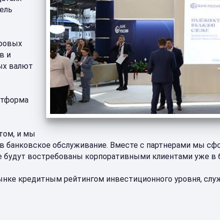
ель
фровых
в и
ых валют
атформа
том, и мы
и в банковское обслуживание. Вместе с партнерами мы с
 будут востребованы корпоративными клиентами уже в 
нке кредитным рейтингом инвестиционного уровня, служ