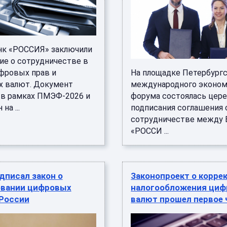
нк «РОССИЯ» заключили
ие о сотрудничестве в
фровых прав и
На площадке Петербург
 валют. Документ
международного эконом
 в рамках ПМЭФ-2026 и
форума состоялась цер
на ...
подписания соглашения 
сотрудничестве между
«РОССИ ...
дписал закон о
Законопроект о корре
овании цифровых
налогообложения ци
 России
валют прошел первое 