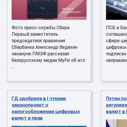
Фото пресс-службы Сбера
ПСБ и Ба
Первый заместитель
соглашен
председателя правления
сфере ци
Сбербанка Александр Ведяхин
цифровых
накануне ПМЭФ рассказал
подписан
белорусскому медиа MyFin об ито
направлен 
...
ГД одобрила в I чтении
Путин по
законопроект о
регулир
налогообложении цифровых
валют в
валют и прав