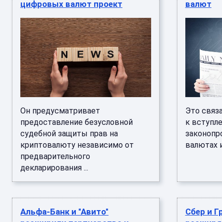
цифровых валют проект
валют
Он предусматривает
Это связ
предоставление безусловной
к вступл
судебной защиты прав на
законопр
криптовалюту независимо от
валютах и
предварительного
декларирования ...
Альфа-Банк и "Авито"
Сбер и Г