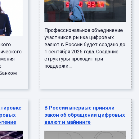
Профессиональное объединение
участников рынка цифровых
ского
валют в России будет создано до
ического
1 сентября 2026 года. Создание
емония
структуры проходит при
о
поддержк ...
 Банком
ктировке
В России впервые приняли
фровых
закон об обращении цифровых
чтение
валют и майнинге