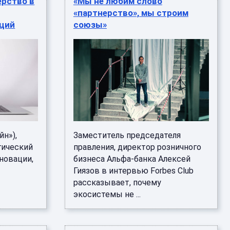
ерство в
«Мы не любим слово
«партнерство», мы строим
аций
союзы»
йн»),
Заместитель председателя
гический
правления, директор розничного
новации,
бизнеса Альфа-банка Алексей
Гиязов в интервью Forbes Club
рассказывает, почему
экосистемы не ...