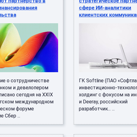
ют партнёрство в
стратегическое партн
инансирования
сфере ИИ-аналитики
льства
клиентских коммуник
ие о сотрудничестве
ГК Softline (ПАО «Софтла
нком и девелопером
инвестиционно-техноло
исано сегодня на XXIX
холдинг с фокусом на ин
гском международном
и Deeray, российский
еском форуме
разработчик... ...
 Сбер ...