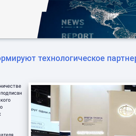
ормируют технологическое партне
дничестве
 подписан
ского
го
х
дателя