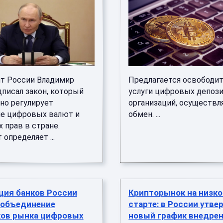
т России Владимир
Предлагается освободи
дписал закон, который
услуги цифровых депози
но регулирует
организаций, осуществ
е цифровых валют и
обмен. ...
 прав в стране.
определяет ...
ция банков России
Крипторынок на низк
 объединение
старте: в России утве
ков рынка цифровых
новый график внедре