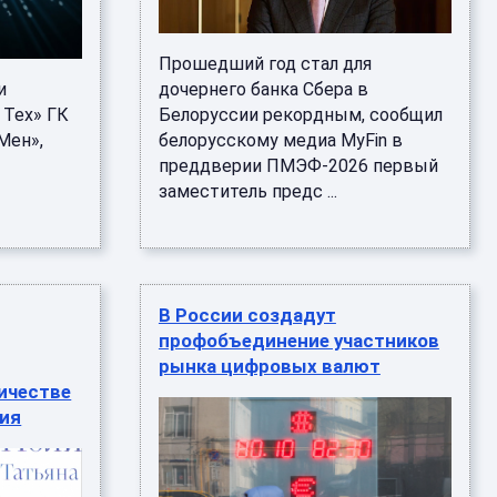
Прошедший год стал для
и
дочернего банка Сбера в
 Тех» ГК
Белоруссии рекордным, сообщил
Мен»,
белорусскому медиа MyFin в
преддверии ПМЭФ-2026 первый
заместитель предс ...
В России создадут
профобъединение участников
рынка цифровых валют
ичестве
ния