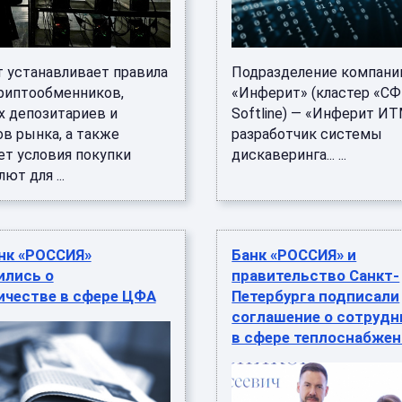
 устанавливает правила
Подразделение компани
риптообменников,
«Инферит» (кластер «СФ
 депозитариев и
Softline) — «Инферит ИТ
ов рынка, а также
разработчик системы
ет условия покупки
дискаверинга... ...
ют для ...
нк «РОССИЯ»
Банк «РОССИЯ» и
ились о
правительство Санкт-
ичестве в сфере ЦФА
Петербурга подписали
соглашение о сотрудн
в сфере теплоснабже