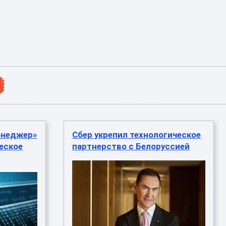
енеджер»
Сбер укрепил технологическое
еское
партнерство с Белоруссией