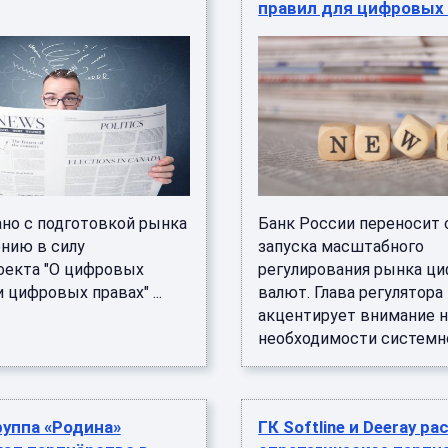
правил для цифровых
ано с подготовкой рынка
Банк России переносит 
ению в силу
запуска масштабного
оекта "О цифровых
регулирования рынка ц
 цифровых правах" ...
валют. Глава регулятора
акцентирует внимание н
необходимости системной
руппа «Родина»
ГК Softline и Deeray 