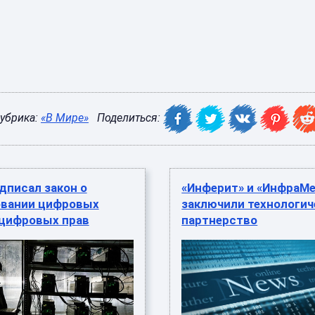
убрика:
«В Мире»
Поделиться:
дписал закон о
«Инферит» и «ИнфраМ
овании цифровых
заключили технологич
 цифровых прав
партнерство