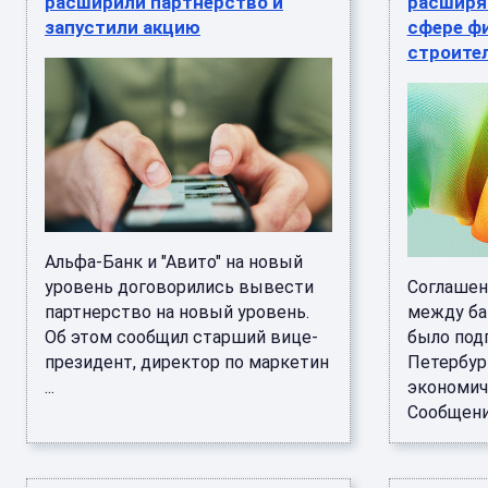
расширили партнерство и
расширя
запустили акцию
сфере ф
строите
Альфа-Банк и "Авито" на новый
уровень договорились вывести
Соглашен
партнерство на новый уровень.
между ба
Об этом сообщил старший вице-
было подп
президент, директор по маркетин
Петербур
...
экономич
Сообщение