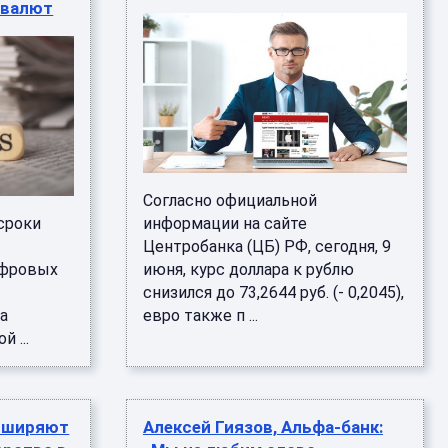
 валют
Согласно официальной
сроки
информации на сайте
Центробанка (ЦБ) РФ, сегодня, 9
ифровых
июня, курс доллара к рублю
снизился до 73,2644 руб. (- 0,2045),
а
евро также п ...
 ...
расширяют
Алексей Гиязов, Альфа-банк: