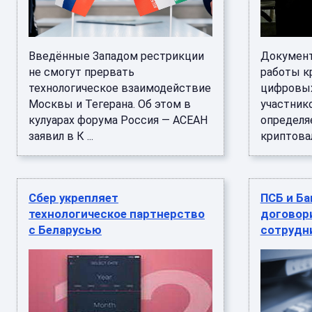
Введённые Западом рестрикции
Документ
не смогут прервать
работы к
технологическое взаимодействие
цифровых
Москвы и Тегерана. Об этом в
участник
кулуарах форума Россия — АСЕАН
определя
заявил в К ...
криптовал
Сбер укрепляет
ПСБ и Ба
технологическое партнерство
договор
с Беларусью
сотрудн