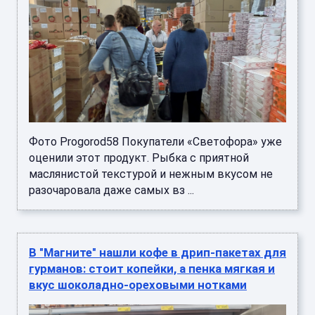
Фото Progorod58 Покупатели «Светофора» уже
оценили этот продукт. Рыбка с приятной
маслянистой текстурой и нежным вкусом не
разочаровала даже самых вз ...
В "Магните" нашли кофе в дрип-пакетах для
гурманов: стоит копейки, а пенка мягкая и
вкус шоколадно-ореховыми нотками