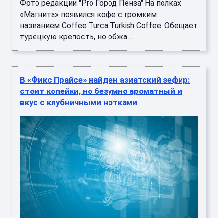
Фото редакции "Pro Город Пенза" На полках
«Магнита» появился кофе с громким
названием Coffee Turca Turkish Coffee. Обещает
турецкую крепость, но обжа ...
В «Фикс Прайсе» найден азиатский зефир:
стоит копейки, но безумно ароматный и
вкус с клубничными нотками