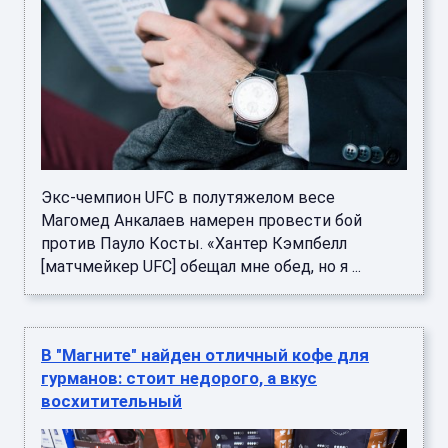
Экс-чемпион UFC в полутяжелом весе
Магомед Анкалаев намерен провести бой
против Пауло Косты. «Хантер Кэмпбелл
[матчмейкер UFC] обещал мне обед, но я ...
В "Магните" найден отличный кофе для
гурманов: стоит недорого, а вкус
восхитительный