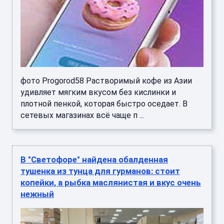
фото Progorod58 Растворимый кофе из Азии
удивляет мягким вкусом без кислинки и
плотной пенкой, которая быстро оседает. В
сетевых магазинах всё чаще п ...
В "Светофоре" найдена обалденная
тушенка из тунца для гурманов: стоит
копейки, а рыбка маслянистая и вкус очень
нежный