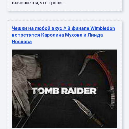
выясняется, что тропи ...
Чешки на любой вкус // В финале Wimbledon
встретятся Каролина Мухова и Линда
Носкова