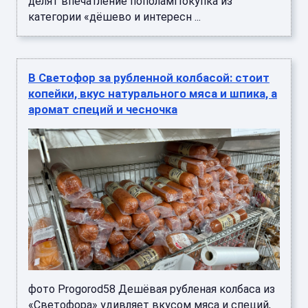
делят впечатление пополамПокупка из
категории «дёшево и интересн ...
В Светофор за рубленной колбасой: стоит
копейки, вкус натурального мяса и шпика, а
аромат специй и чесночка
фото Progorod58 Дешёвая рубленая колбаса из
«Светофора» удивляет вкусом мяса и специй,