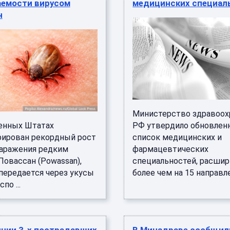
аемости вирусом
медицинских специал
н
Министерство здравоох
енных Штатах
РФ утвердило обновлен
рирован рекордный рост
список медицинских и
заражения редким
фармацевтических
Повассан (Powassan),
специальностей, расшир
передается через укусы
более чем на 15 направлен
по ...