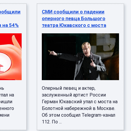
сообщили
СМИ сообщили о падении
оперного певца Большого
н на 54%
театра Юкавского с моста
нь
Оперный певец и актер,
пал на
заслуженный артист России
ришли
Герман Юкавский упал с моста на
енного
Болотной набережной в Москве.
мени
Об этом сообщил Telegram-канал
112. По ...