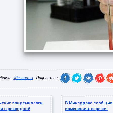
убрика:
«Регионы»
Поделиться:
нские эпидемиологи
В Минздраве сообщил
и о рекордной
изменениях перечня