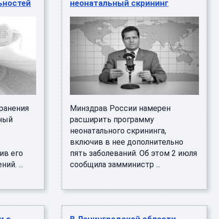
ьностей
неонатальный скрининг
ранения
Минздрав России намерен
ный
расширить программу
неонатального скрининга,
включив в нее дополнительно
ив его
пять заболеваний. Об этом 2 июля
ий. ...
сообщила замминистр ...