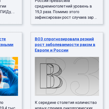
и
России превысила
гии
среднемноголетний уровень в
ИДу, ...
19,3 раза. Помимо этого
зафиксирован рост случаев зар ...
сте
ВОЗ спрогнозировала резкий
озными
рост заболеваемости раком в
Европе и России
ло
К середине столетия количество
19,4 тыс.
новых случаев онкологических