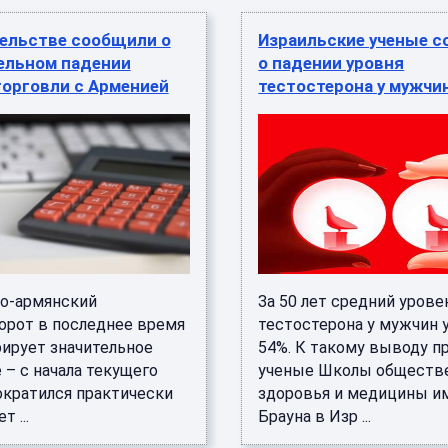
тельстве сообщили о
Израильские ученые 
ельном падении
о падении уровня
торговли с Арменией
тестостерона у мужчи
о-армянский
За 50 лет средний урове
орот в последнее время
тестостерона у мужчин у
ирует значительное
54%. К такому выводу п
 – с начала текущего
ученые Школы обществ
ократился практически
здоровья и медицины и
т ...
Брауна в Изр ...