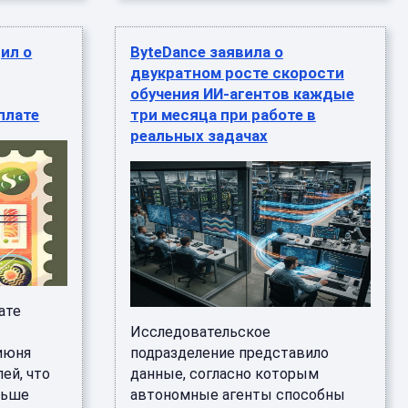
ил о
ByteDance заявила о
двукратном росте скорости
обучения ИИ-агентов каждые
плате
три месяца при работе в
реальных задачах
ате
Исследовательское
июня
подразделение представило
ей, что
данные, согласно которым
льше
автономные агенты способны