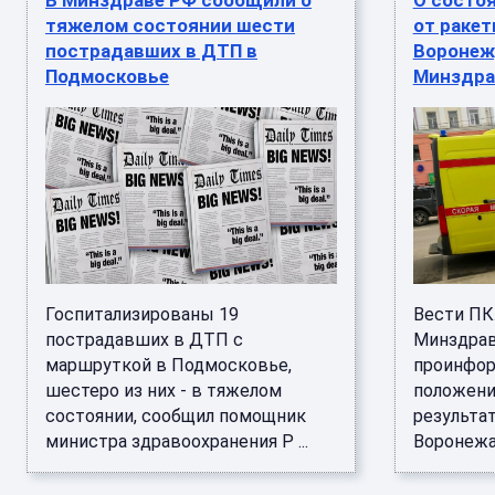
В Минздраве РФ сообщили о
О состо
тяжелом состоянии шести
от ракет
пострадавших в ДТП в
Воронеж
Подмосковье
Минздра
Госпитализированы 19
Вести ПК
пострадавших в ДТП с
Минздрав
маршруткой в Подмосковье,
проинфор
шестеро из них - в тяжелом
положени
состоянии, сообщил помощник
результа
министра здравоохранения Р ...
Воронежа, 