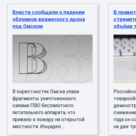
Власти сообщили о падении
В прави
обломков вражеского дрона
стремит
под Омском
объёма 
В окрестностях Омска упали
Российск
фрагменты уничтоженного
товарооб
силами ПВО беспилотного
демонстр
летательного аппарата, что
снижение
привело к пожару на открытой
года он с
местности. Инциден ...
на две тре