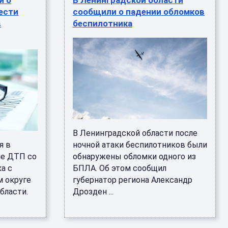
и о
В Ленинградской области
ести
сообщили о падении обломков
в
беспилотника
В Ленинградской области после
я в
ночной атаки беспилотников были
ле ДТП со
обнаружены обломки одного из
а с
БПЛА. Об этом сообщил
м округе
губернатор региона Александр
бласти.
Дрозден ...