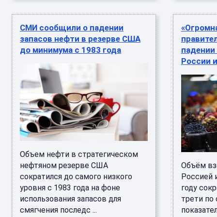
СМИ сообщили о падении
«Огромна
запасов нефти в резерве США
правите
до минимума с 1983 года
падении
России 
Объем нефти в стратегическом
нефтяном резерве США
Объём вз
сократился до самого низкого
Россией 
уровня с 1983 года на фоне
году сок
использования запасов для
трети по
смягчения последс ...
показател