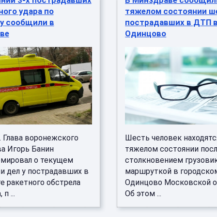
янии 3-х пострадавших
В Минздраве сообщил
ного удара по
тяжелом состоянии ш
у сообщили в
пострадавших в ДТП 
ве
Одинцово
. Глава воронежского
Шесть человек находятс
а Игорь Банин
тяжелом состоянии пос
мировал о текущем
столкновением грузовик
и дел у пострадавших в
маршруткой в городско
те ракетного обстрела
Одинцово Московской о
п ...
Об этом ...