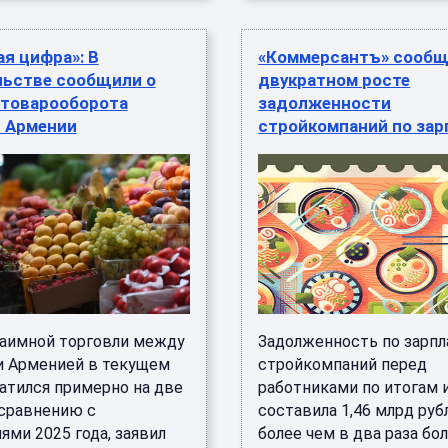
я цифра»: В
«Коммерсантъ» сообщ
льстве сообщили о
двукратном росте
 товарооборота
задолженности
и Армении
стройкомпаний по зар
аимной торговли между
Задолженность по зарпл
и Арменией в текущем
стройкомпаний перед
ратился примерно на две
работниками по итогам 
 сравнению с
составила 1,46 млрд рубл
ями 2025 года, заявил
более чем в два раза бо