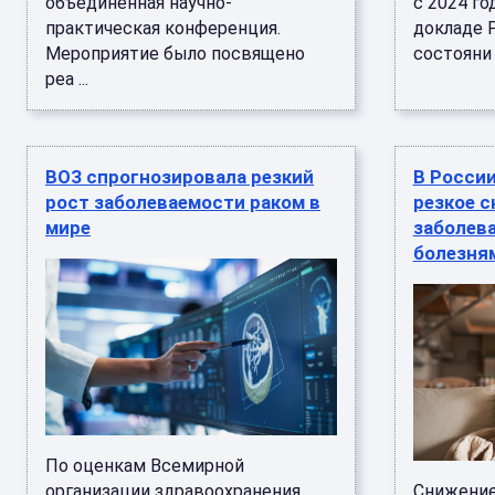
объединенная научно-
с 2024 го
практическая конференция.
докладе 
Мероприятие было посвящено
состояни .
реа ...
ВОЗ спрогнозировала резкий
В Росси
рост заболеваемости раком в
резкое 
мире
заболева
болезня
По оценкам Всемирной
организации здравоохранения
Снижение