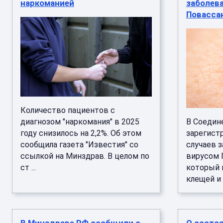
наркоманией
заболев
Повасса
Количество пациентов с
диагнозом "наркомания" в 2025
В Соедин
году снизилось на 2,2%. Об этом
зарегист
сообщила газета "Известия" со
случаев 
ссылкой на Минздрав. В целом по
вирусом 
ст ...
который 
клещей и с