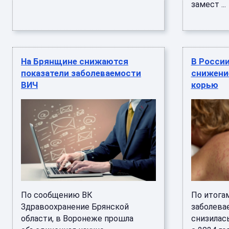
замест ...
На Брянщине снижаются
В Росси
показатели заболеваемости
снижени
ВИЧ
корью
По сообщению ВК
По итогам
Здравоохранение Брянской
заболева
области, в Воронеже прошла
снизилась