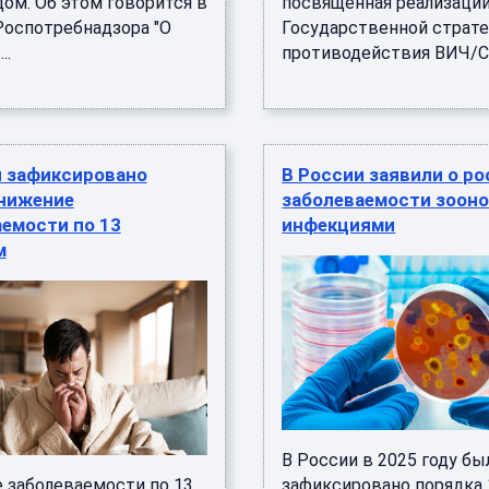
дом. Об этом говорится в
посвященная реализаци
Роспотребнадзора "О
Государственной страте
..
противодействия ВИЧ/СП
и зафиксировано
В России заявили о ро
снижение
заболеваемости зоон
емости по 13
инфекциями
м
В России в 2025 году бы
 заболеваемости по 13
зафиксировано порядка 