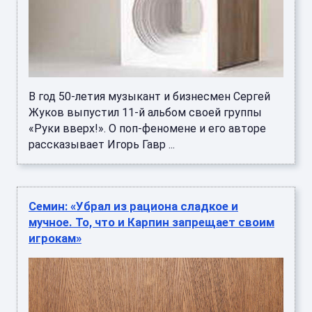
В год 50-летия музыкант и бизнесмен Сергей
Жуков выпустил 11-й альбом своей группы
«Руки вверх!». О поп-феномене и его авторе
рассказывает Игорь Гавр ...
Семин: «Убрал из рациона сладкое и
мучное. То, что и Карпин запрещает своим
игрокам»