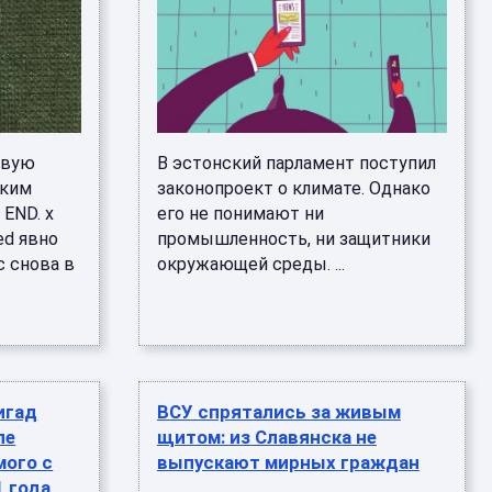
овую
В эстонский парламент поступил
ским
законопроект о климате. Однако
END. x
его не понимают ни
red явно
промышленность, ни защитники
с снова в
окружающей среды. ...
игад
ВСУ спрятались за живым
ле
щитом: из Славянска не
мого с
выпускают мирных граждан
 года