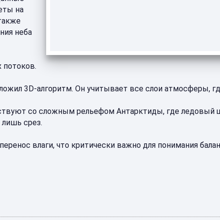
еты на
также
ния неба
 потоков.
ожил 3D-алгоритм. Он учитывает все слои атмосферы, где
ействуют со сложным рельефом Антарктиды, где ледовый
 лишь срез.
еренос влаги, что критически важно для понимания бала