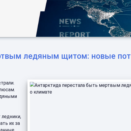
ртвым ледяным щитом: новые пот
трали.
олюсам.
едяными
 ледники,
ать их за
Данные