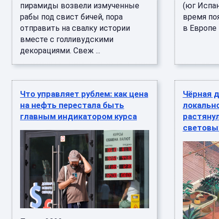
пирамиды возвели измученные
(юг Испа
рабы под свист бичей, пора
время по
отправить на свалку истории
в Европе —
вместе с голливудскими
декорациями. Свеж ...
Что управляет рублем: как цена
Чёрная 
на нефть перестала быть
локально
главным индикатором курса
растянул
световы