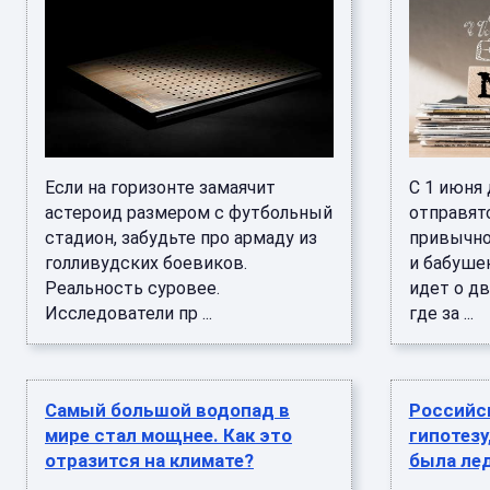
Если на горизонте замаячит
С 1 июня 
астероид размером с футбольный
отправятс
стадион, забудьте про армаду из
привычно
голливудских боевиков.
и бабуше
Реальность суровее.
идет о д
Исследователи пр ...
где за ...
Самый большой водопад в
Российс
мире стал мощнее. Как это
гипотезу
отразится на климате?
была ле