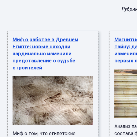
Рубри
Миф о рабстве в Древнем
Магнитн
Египте: новые находки
тайну: д
кардинально изменили
изменил
представление о судьбе
первых 
строителей
Анализ п
Миф о том, что египетские
состава 