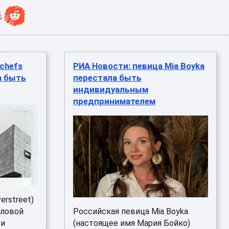
chefs
РИА Новости: певица Mia Boyka
а быть
перестала быть
индивидуальным
предпринимателем
erstreet)
йловой
Российская певица Mia Boyka
 и
(настоящее имя Мария Бойко)