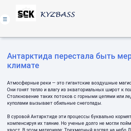
☰
Антарктида перестала быть ме
климате
Атмосферные реки — это гигантские воздушные магис
Они гонят тепло и влагу из экваториальных широт к п
Столкновение таких потоков с горными цепями или л
куполами вызывает обильные снегопады.
В суровой Антарктиде эти процессы буквально кормят
компенсируя их таяние. Но ученые долго не могли пойм
хвост. В этом материале: Трехмерный взгляд на небо 