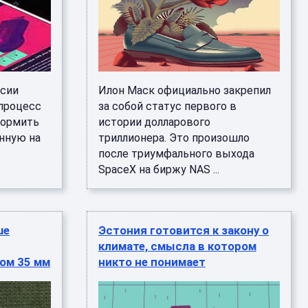
ссии
Илон Маск официально закрепил
процесс
за собой статус первого в
формить
истории долларового
нную на
триллионера. Это произошло
после триумфального выхода
SpaceX на биржу NAS ...
ue
Эстония готовится к закону о
климате, смысла в котором
ом 35 мм
никто не понимает