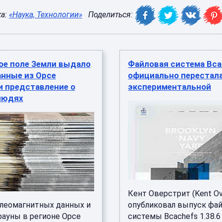
ка:
«Наука, Технологии»
Поделиться:
ое поле Земли выдало
Файловая система Bca
анные из Орсе
официально перестал
и представление о
экспериментальной
людях
Кент Оверстрит (Kent Ov
алеомагнитных данных и
опубликовал выпуск фа
фауны в регионе Орсе
системы Bcachefs 1.38.6