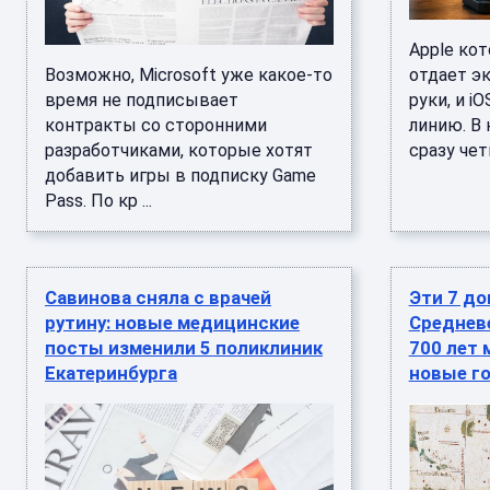
Apple ко
Возможно, Microsoft уже какое-то
отдает э
время не подписывает
руки, и i
контракты со сторонними
линию. В
разработчиками, которые хотят
сразу чет
добавить игры в подписку Game
Pass. По кр ...
Савинова сняла с врачей
Эти 7 до
рутину: новые медицинские
Среднев
посты изменили 5 поликлиник
700 лет 
Екатеринбурга
новые г