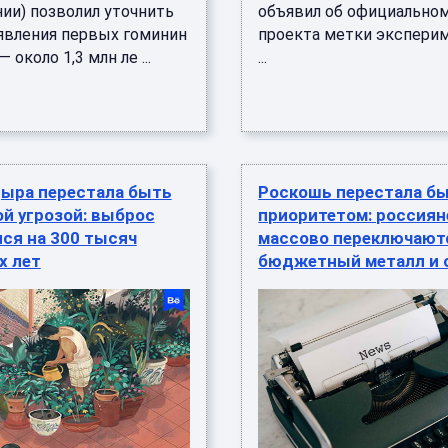
нии) позволил уточнить
объявил об официальном
явления первых гоминин
проекта метки экспери
 около 1,3 млн ле ...
...
дыра перестала быть
Роскошь перестала б
й угрозой: выброс
приоритетом: россиян
ся на 300 тысяч
массово переключают
х лет
бюджетный металл и 