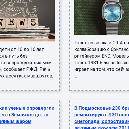
Timex показала в США н
дети от 10 до 16 лет
коллаборацию с британ
я в путь без
ритейлером END. Модель 
го сопроводжения мам
Timex 1981 Reissue Inspi
к, сообщает РЖД. Речь
играет на том, что сейча
вух десятках маршрутов,
...
кие ученые опровергли
В Подмосковье 230 бр
, что Земля когда-то
ремонтируют ЛЭП пос
дяным шаром
снегопада, сопостави
ледяным дождем 2011