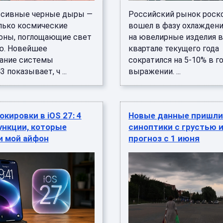
сивные черные дыры —
Российский рынок рос
олько космические
вошел в фазу охлаждени
оны, поглощающие свет
на ювелирные изделия 
ю. Новейшее
квартале текущего года
ание системы
сократился на 5-10% в 
 показывает, ч ...
выражении. ...
окировки в iOS 27: 4
Новые данные пришли 
ункции, которые
синоптики с грустью 
и мой айфон
прогноз с 1 июня