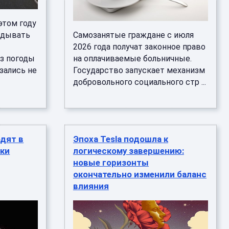
этом году
вдывать
Самозанятые граждане с июля
2026 года получат законное право
з погоды
на оплачиваемые больничные.
зались не
Государство запускает механизм
добровольного социального стр ...
дят в
Эпоха Tesla подошла к
дки
логическому завершению:
новые горизонты
окончательно изменили баланс
влияния