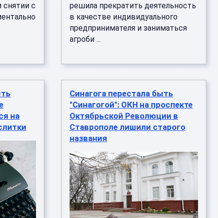
 снятии с
решила прекратить деятельность
ментально
в качестве индивидуального
предпринимателя и заниматься
агроби ...
ыть
Синагога перестала быть
е
"Синагогой": ОКН на проспекте
ся на
Октябрьской Революции в
слитки
Ставрополе лишили старого
названия