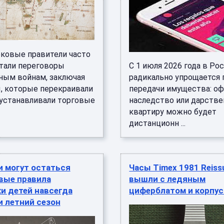
ковые правители часто
тали переговоры
С 1 июля 2026 года в Ро
ным войнам, заключая
радикально упрощается 
, которые перекраивали
передачи имущества: о
 устанавливали торговые
наследство или дарстве
квартиру можно будет
дистанционн ...
и могут остаться
Часы Timex 1981 Reiss
вые правила
вышли с ледяным
и детей навсегда
циферблатом и корпус
 летний сезон