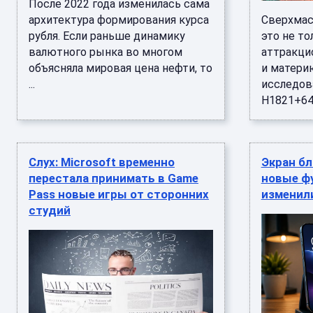
После 2022 года изменилась сама
архитектура формирования курса
Сверхмас
рубля. Если раньше динамику
это не т
валютного рынка во многом
аттракци
объясняла мировая цена нефти, то
и матери
...
исследов
H1821+643
Слух: Microsoft временно
Экран бл
перестала принимать в Game
новые ф
Pass новые игры от сторонних
изменил
студий