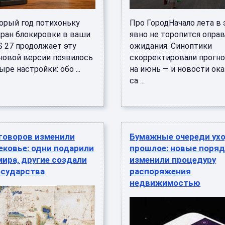
торый год потихоньку
Про ГородНачало лета в 
кран блокировки в ваши
явно не торопится опра
OS 27 продолжает эту
ожидания. Синоптики
 новой версии появилось
скорректировали прогно
ыре настройки: обо ...
на июнь — и новости ока
са ...
говоров изменили
Бумажные очереди ухо
ековье: одни подарили
прошлое: новые поря
мира, другие создали
изменили процедуру
осударства
распоряжения
недвижимостью