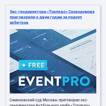
Экс‑гендиректора «Торпедо» Скородумова
приговорили к двум годам за подкуп
арбитров
Симоновский суд Москвы приговорил экс-
гендиректора футбольного клуба «Торпедо»