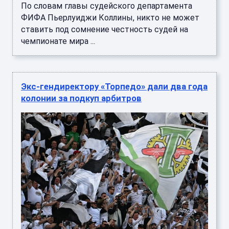
По словам главы судейского департамента
ФИФА Пьерлуиджи Коллины, никто не может
ставить под сомнение честность судей на
чемпионате мира ...
Экс-гендиректору «Торпедо» дали два года
колонии за подкуп арбитров