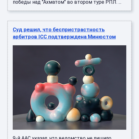
победы над "Ахматом" во втором туре РПЛ. ...
Суд решил, что беспристрастность
арбитров ICC подтверждена Минюстом
9-й ААС указал, что ведомство не лишило