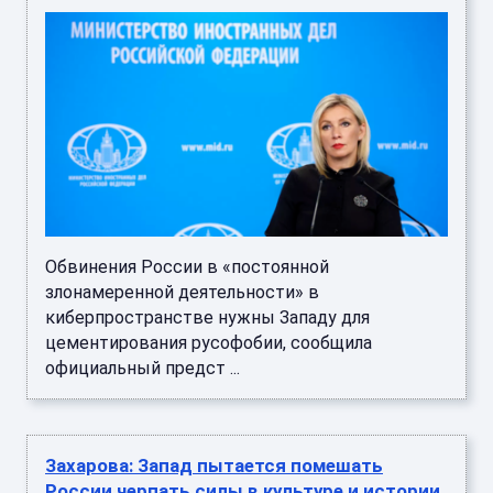
Обвинения России в «постоянной
злонамеренной деятельности» в
киберпространстве нужны Западу для
цементирования русофобии, сообщила
официальный предст ...
Захарова: Запад пытается помешать
России черпать силы в культуре и истории