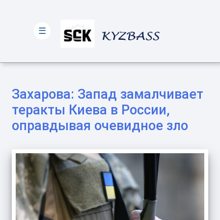
☰
Захарова: Запад замалчивает
теракты Киева в России,
оправдывая очевидное зло