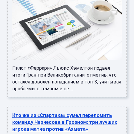
Пилот «Феррари» Льюис Хэмилтон подвел
итоги Гран-при Великобритании, отметив, что
остался доволен попаданием в топ-3, учитывая
проблемы с темпом в се ...
Кто же из «Спартака» сумел переломить
команду Черчесова в Грозном: три лучших
игрока матча против «Ахмата»