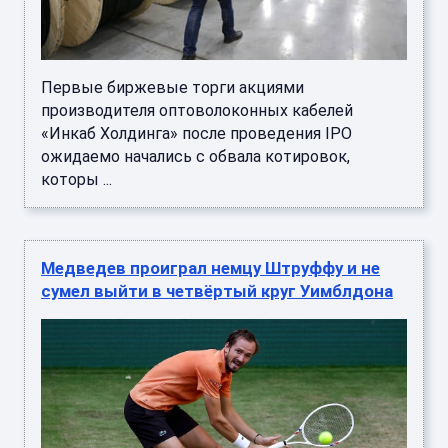
Первые биржевые торги акциями
производителя оптоволоконных кабелей
«Инкаб Холдинга» после проведения IPO
ожидаемо начались с обвала котировок,
которы ...
Медведев проиграл немцу Штруффу и не
сумел выйти в четвёртый круг Уимблдона