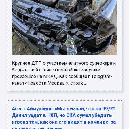
Крупное ДТП с участием элитного суперкара и
бюджетной отечественной легковушки
произошло на МКАД. Как сообщает Telegram-
канал «Новости Москвы», столк ...
Агент Аймурзина: «Мы думали, что на 99,9%
Данил уедет в НХЛ, но СКА сумел убедить
игрока тем, как они его видят в команде, за
сколько и так далее»