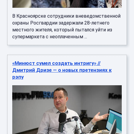
В Красноярске сотрудники вневедомственной
охраны Росгвардии задержали 28-летнего
местного жителя, который пытался уйти из
супермаркета с неоплаченным ...
«Минюст сумел создать интригу» //
Дмитрий Дризе — о новых претензиях к
рэпу