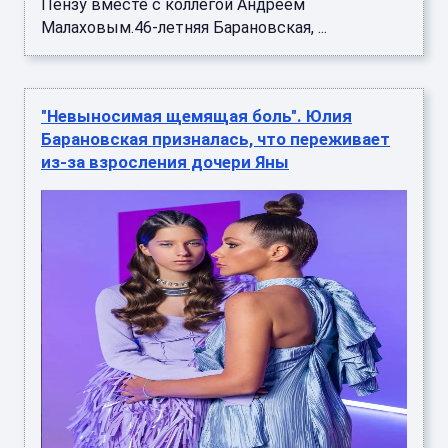
Пензу вместе с коллегой Андреем
Малаховым.46-летняя Барановская, ...
"Невыносимая щемящая боль". Юлия
Барановская призналась, что переживает
из-за взросления дочери Яны