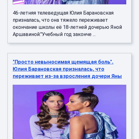
46-летняя телеведущая Юлия Барановская
призналась, что она тяжело переживает
окончание школы её 18-летней дочерью Яной
Аршавиной."Учебный год законче ...
"Просто невыносимая щемящая боль".
Юлия Барановская призналась, что
переживает из-за взросления дочери Яны