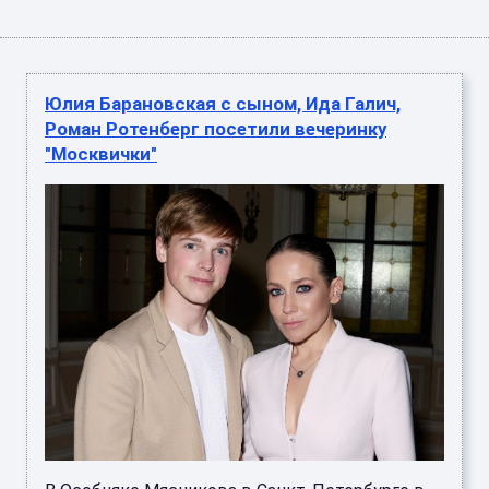
Юлия Барановская с сыном, Ида Галич,
Роман Ротенберг посетили вечеринку
"Москвички"