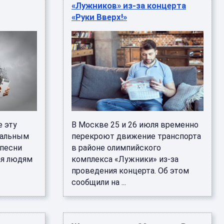
«Лужников» из-за концерта
«Руки Вверх!»
е эту
В Москве 25 и 26 июля временно
кальным
перекроют движение транспорта
 песни
в районе олимпийского
ая людям
комплекса «Лужники» из-за
проведения концерта. Об этом
сообщили на ...