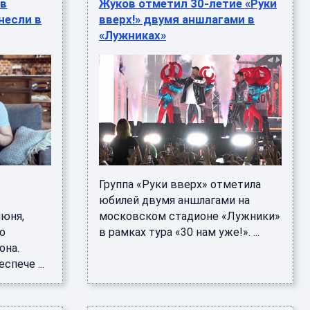
 в
Жуков отметил 30-летие «Руки
несли в
вверх!» двумя аншлагами в
«Лужниках»
в
Группа «Руки вверх» отметила
юбилей двумя аншлагами на
июня,
московском стадионе «Лужники»
по
в рамках тура «30 нам уже!». ...
она.
спече ...