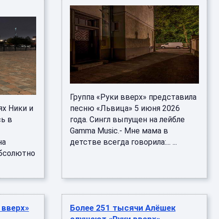
Группа «Руки вверх» представила
х Ники и
песню «Львица» 5 июня 2026
ь в
года. Сингл выпущен на лейбле
Gamma Music.- Мне мама в
на
детстве всегда говорила:... ...
абсолютно
 вверх»
Более 251 тысячи Алёшек