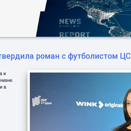
дтвердила роман с футболистом Ц
а и
омане.
и в