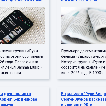
ли под «Всё на этом»
покажет «Рен-ТВ»
 песни группы «Руки
Премьера документальн
сё на этом» состоялась
фильма «Здравствуй, это
26 года. Релиз сингла
История группы «Руки в
ил лейбл Gamma Music.-
состоится на канале «Ре
ие песни,... ...
июля 2026 года.В 1990-е эту
я дочь солиста
В фильме о "Руки Вверх
Корни" Бердникова
Сергей Жуков рассказа
 замуж
выживал в 90-е