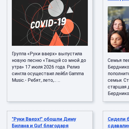
Группа «Руки вверх» выпустила
новую песню «Танцуй со мной до
Семья пе
утра» 17 июля 2026 года. Релиз
Берднико
сингла осуществил лейбл Gamma
пополнитс
Music.- Ребят, лето,... ...
семьи. Ст
старшая 
Бердников
"Руки Вверх!" обошли Диму
Сидели б
Билана и Guf благодаря
сдавалис