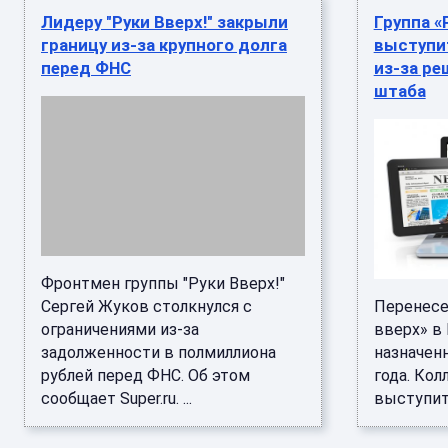
Лидеру "Руки Вверх!" закрыли
Группа «
границу из-за крупного долга
выступи
перед ФНС
из-за р
штаба
Фронтмен группы "Руки Вверх!"
Сергей Жуков столкнулся с
Перенесе
ограничениями из-за
вверх» в
задолженности в полмиллиона
назначен
рублей перед ФНС. Об этом
года. Ко
сообщает Super.ru. ...
выступить н