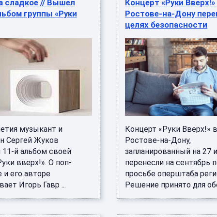
а сладкое // Вышел
Концерт «Руки Вверх!»
льбом группы «Руки
Ростове-на-Дону пере
целях безопасности
летия музыкант и
Концерт «Руки Вверх!» 
н Сергей Жуков
Ростове-на-Дону,
 11-й альбом своей
запланированный на 27 
уки вверх!». О поп-
перенесли на сентябрь 
 и его авторе
просьбе оперштаба реги
ает Игорь Гавр ...
Решение принято для обе