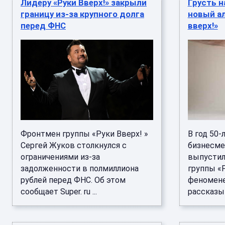
Лидеру «Руки Вверх!» закрыли
Грусть н
границу из-за крупного долга
новый а
перед ФНС
вверх!»
Фронтмен группы «Руки Вверх! »
В год 50-
Сергей Жуков столкнулся с
бизнесме
ограничениями из-за
выпустил
задолженности в полмиллиона
группы «Р
рублей перед ФНС. Об этом
феномене
сообщает Super. ru ...
рассказыв