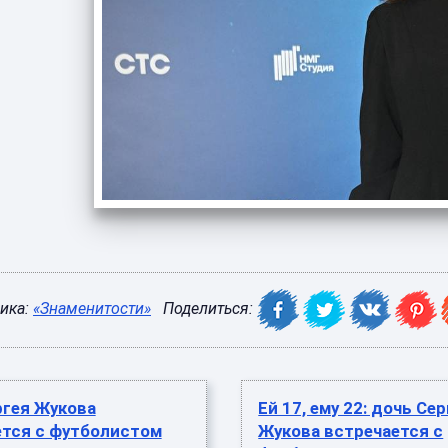
ика:
«Знаменитости»
Поделиться:
ргея Жукова
Ей 17, ему 22: дочь Се
ется с футболистом
Жукова встречается с