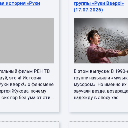
ая история «Руки
группы «Руки Вверх!»
(17.07.2026)
альный фильм РЕН ТВ
В этом выпуске: В 1990-
уй, это я! История
группу называли «музы
Руки вверх!» о феномене
мусором». Но именно их
ергея Жукова: почему
звучали везде, возвращ
сих пор без ума от эти ...
надежду в эпоху хао ...