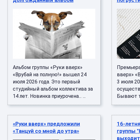
долгожданный альбом
погрусти
Альбом группы «Руки вверх»
Премьера
«Врубай на полную!» вышел 24
вверх» «В
июля 2026 года. Это первый
3 июля 20
студийный альбом коллектива за
осуществ
14 лет. Новинка приурочена... ...
Бывают так
«Руки вверх» предложили
16-летня
«Танцуй со мной до утра»
группы "
выходит