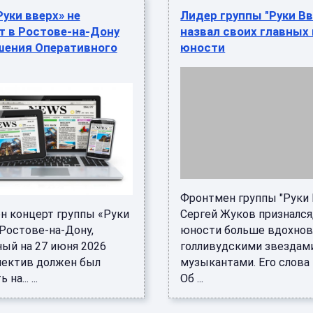
Руки вверх» не
Лидер группы "Руки Вв
т в Ростове-на-Дону
назвал своих главных
ешения Оперативного
юности
Фронтмен группы "Руки 
н концерт группы «Руки
Сергей Жуков признался,
 Ростове-на-Дону,
юности больше вдохнов
ный на 27 июня 2026
голливудскими звездами
ллектив должен был
музыкантами. Его слова
а... ...
Об ...