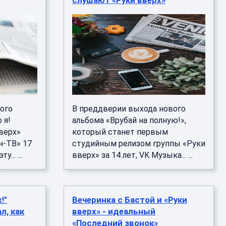
слушают «Руки вверх»
ого
В преддверии выхода нового
 я!
альбома «Врубай на полную!»,
верх»
который станет первым
н-ТВ» 17
студийным релизом группы «Руки
... ...
вверх» за 14 лет, VK Музыка... ...
!"
Вечеринка с Бастой и «Руки
л, как
вверх» - идеальный
«Последний звонок»