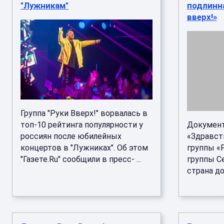
"Лужникам"
подлинн
вверх!»
Группа "Руки Вверх!" ворвалась в
топ-10 рейтинга популярности у
Документ
россиян после юбилейных
«Здравств
концертов в "Лужниках". Об этом
группы «
"Газете.Ru" сообщили в пресс- ...
группы С
страна до 