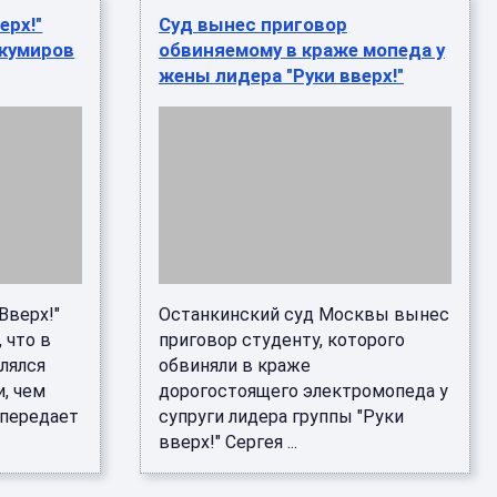
ерх!"
Суд вынес приговор
 кумиров
обвиняемому в краже мопеда у
жены лидера "Руки вверх!"
Вверх!"
Останкинский суд Москвы вынес
 что в
приговор студенту, которого
лялся
обвиняли в краже
, чем
дорогостоящего электромопеда у
 передает
супруги лидера группы "Руки
вверх!" Сергея ...