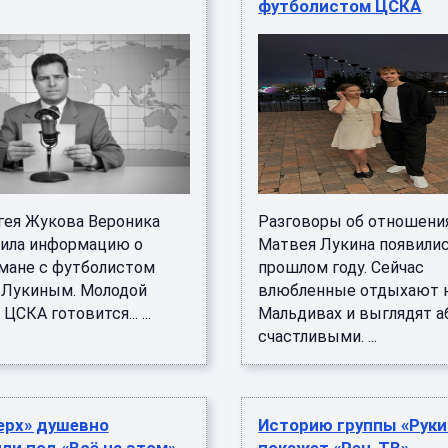
футболистом ЦСКА
гея Жукова Вероника
Разговоры об отношения
ила информацию о
Матвея Лукина появилис
мане с футболистом
прошлом году. Сейчас
Лукиным. Молодой
влюбленные отдыхают 
ЦСКА готовится... ...
Мальдивах и выглядят 
счастливыми. ...
ерх» душевно
Историю группы «Руки