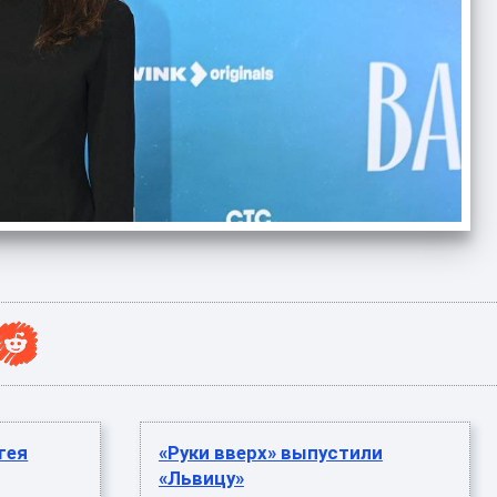
ргея
«Руки вверх» выпустили
«Львицу»