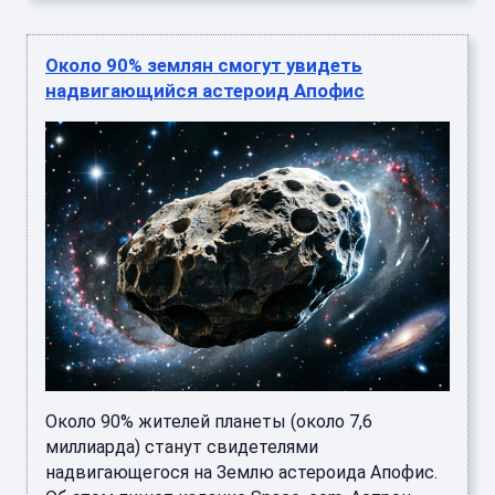
Около 90% землян смогут увидеть
надвигающийся астероид Апофис
Около 90% жителей планеты (около 7,6
миллиарда) станут свидетелями
надвигающегося на Землю астероида Апофис.