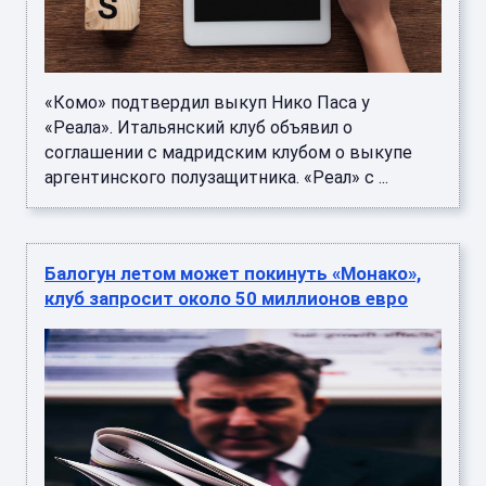
«Комо» подтвердил выкуп Нико Паса у
«Реала». Итальянский клуб объявил о
соглашении с мадридским клубом о выкупе
аргентинского полузащитника. «Реал» с ...
Балогун летом может покинуть «Монако»,
клуб запросит около 50 миллионов евро