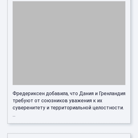
Фредериксен добавила, что Дания и Гренландия
требуют от союзников уважения к их
суверенитету и территориальной целостности.
...
Артемий Лебедев поиронизировал над
Украиной после продажи его квартиры в
Киеве