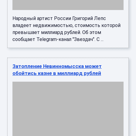
Специалисты минприроды Ставрополья
проверили береговую линию реки Кубань и
выяснили, что самые проблемные участки
находятся в Невинномысске. Речь идё ...