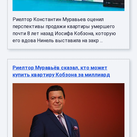
Риелтор Константин Муравьев оценил
перспективы продажи квартиры умершего
почти 8 лет назад Иосифа Кобзона, которую
его вдова Нинель выставила на закр ...
Риелтор Муравьёв сказал, кто может
купить квартиру Кобзона за миллиард