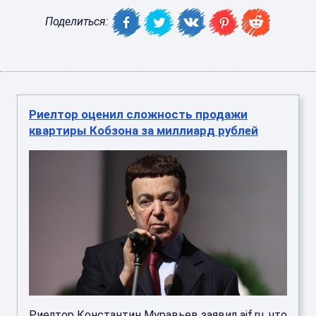
Поделиться:
Риелтор оценил сложность продажи
квартиры Кобзона за миллиард рублей
Риелтор Константин Муравьев заявил aif.ru, что