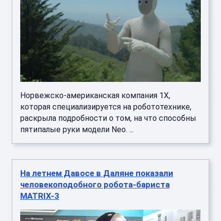
Норвежско-американская компания 1X,
которая специализируется на робототехнике,
раскрыла подробности о том, на что способны
пятипалые руки модели Neo. ...
На летнем Давосе в Даляне показали
человекоподобного робота-бариста
MATRIX-3