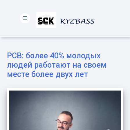
☰
РСВ: более 40% молодых
людей работают на своем
месте более двух лет