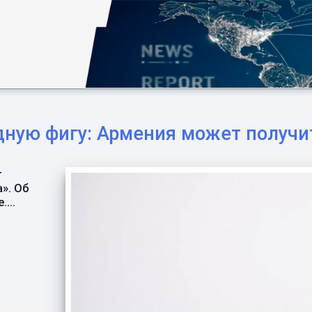
ную фигу: Армения может получит
т
». Об
...