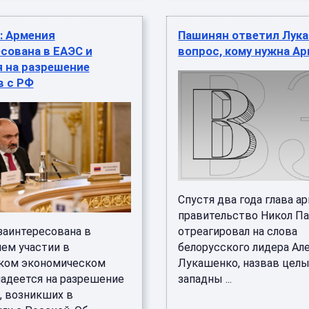
: Армения
Пашинян ответил Лука
сована в ЕАЭС и
вопрос, кому нужна А
 на разрешение
в с РФ
Спустя два года глава а
правительство Никол П
заинтересована в
отреагировал на слова
ем участии в
белорусского лидера Ал
ком экономическом
Лукашенко, назвав целы
надеется на разрешение
западны ...
, возникших в