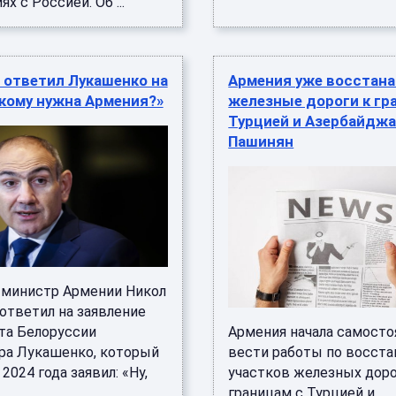
х с Россией. Об ...
 ответил Лукашенко на
Армения уже восстан
кому нужна Армения?»
железные дороги к гр
Турцией и Азербайдж
Пашинян
министр Армении Никол
ответил на заявление
та Белоруссии
Армения начала самосто
ра Лукашенко, который
вести работы по восст
 2024 года заявил: «Ну,
участков железных доро
границам с Турцией и