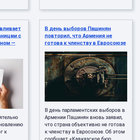
авливает
В день выборов Пашинян
аницам с
повторил, что Армения не
аном —
готова к членству в Евросоюзе
В день парламентских выборов в
ятельно
Армении Пашинян вновь заявил,
ановлению
что страна объективно не готова
г к
к членству в Евросоюзе. Об этом
сообщает «Кавказское бюр ...