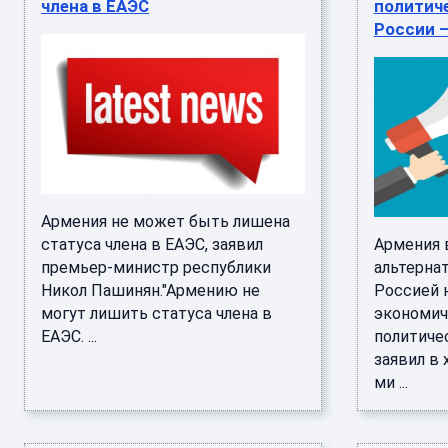
члена в ЕАЭС
политич
России 
Армения не может быть лишена
статуса члена в ЕАЭС, заявил
Армения 
премьер-министр республики
альтерна
Никол Пашинян."Армению не
Россией 
могут лишить статуса члена в
экономич
ЕАЭС. ...
политиче
заявил в 
ми ...