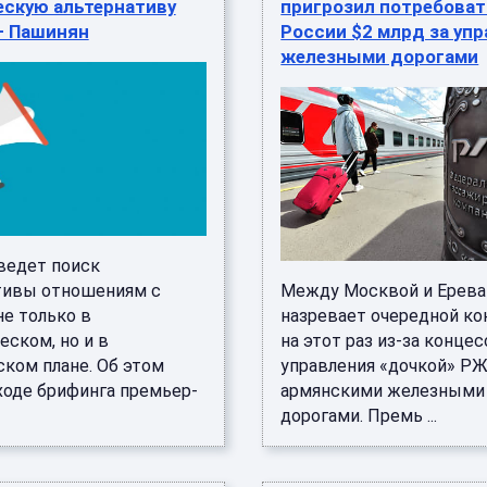
ескую альтернативу
пригрозил потребоват
— Пашинян
России $2 млрд за уп
железными дорогами
ведет поиск
тивы отношениям с
Между Москвой и Ерев
не только в
назревает очередной ко
еском, но и в
на этот раз из-за конце
ском плане. Об этом
управления «дочкой» Р
ходе брифинга премьер-
армянскими железными
дорогами. Премь ...