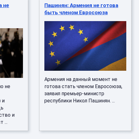
а не
Пашинян: Армения не готова
быть членом Евросоюза
Армения на данный момент не
о не
готова стать членом Евросоюза,
заявил премьер-министр
 и
республики Никол Пашинян. ...
дь
ство и
 ...