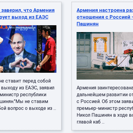
заверил, что Армения
Армения настроена ра
рует выход из ЕАЭС
отношения с Россией 
Пашинян
не ставит перед собой
 выходу из ЕАЭС, заявил
Армения заинтересована
министр республики
дальнейшем развитии 
шинян."Мы не ставим
с Россией. Об этом заяв
ой вопрос о выходе из ...
премьер-министр респу
Никол Пашинян в ходе в
главой каб ...