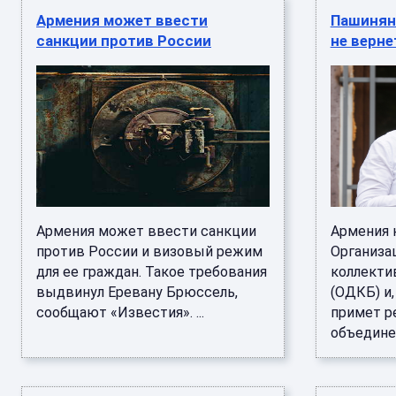
Армения может ввести
Пашинян 
санкции против России
не верне
Армения может ввести санкции
Армения 
против России и визовый режим
Организа
для ее граждан. Такое требования
коллекти
выдвинул Еревану Брюссель,
(ОДКБ) и,
сообщают «Известия». ...
примет р
объединен