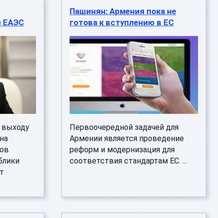
Пашинян: Армения пока не
з ЕАЭС
готова к вступлению в ЕС
о выходу
Первоочередной задачей для
 на
Армении является проведение
тов
реформ и модернизация для
блики
соответствия стандартам ЕС. ...
т