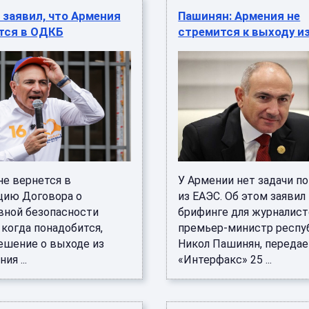
заявил, что Армения
Пашинян: Армения не
тся в ОДКБ
стремится к выходу и
не вернется в
У Армении нет задачи п
цию Договора о
из ЕАЭС. Об этом заявил
вной безопасности
брифинге для журналис
 когда понадобится,
премьер-министр респу
ешение о выходе из
Никол Пашинян, передае
ия ...
«Интерфакс» 25 ...