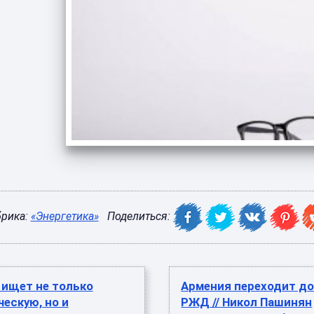
брика:
«Энергетика»
Поделиться:
 ищет не только
Армения переходит до
ескую, но и
РЖД // Никол Пашинян