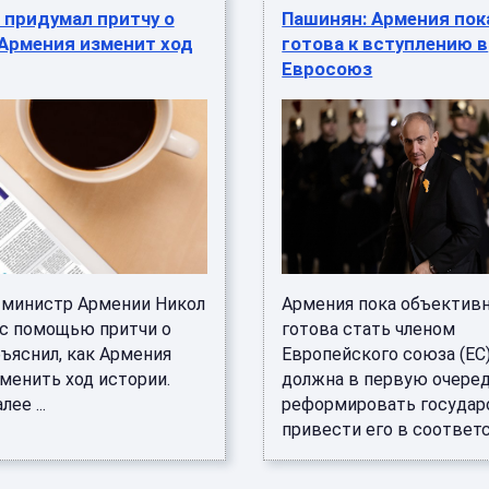
 придумал притчу о
Пашинян: Армения пок
 Армения изменит ход
готова к вступлению в
Евросоюз
министр Армении Никол
Армения пока объективн
с помощью притчи о
готова стать членом
ъяснил, как Армения
Европейского союза (ЕС)
менить ход истории.
должна в первую очере
ее ...
реформировать государ
привести его в соответст