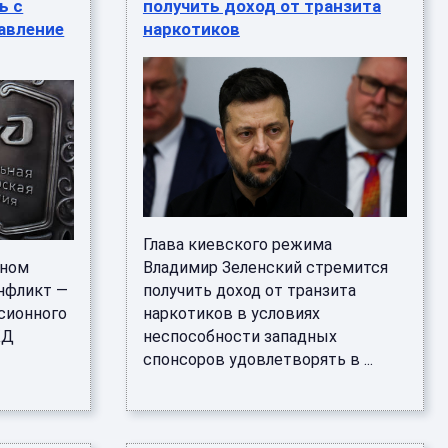
ь c
получить доход от транзита
равление
наркотиков
Глава киевского режима
аном
Владимир Зеленский стремится
нфликт —
получить доход от транзита
ссионного
наркотиков в условиях
ЖД
неспособности западных
спонсоров удовлетворять в ...