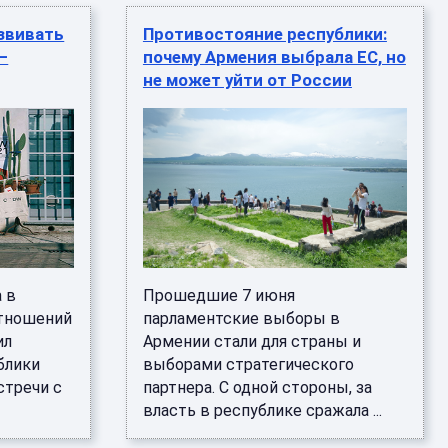
звивать
Противостояние республики:
—
почему Армения выбрала ЕС, но
не может уйти от России
 в
Прошедшие 7 июня
отношений
парламентские выборы в
ил
Армении стали для страны и
блики
выборами стратегического
стречи с
партнера. С одной стороны, за
власть в республике сражала ...