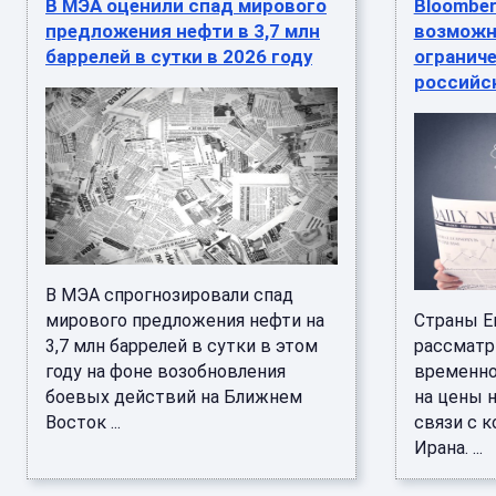
В МЭА оценили спад мирового
Bloombe
предложения нефти в 3,7 млн
возможн
баррелей в сутки в 2026 году
ограниче
российс
В МЭА спрогнозировали спад
мирового предложения нефти на
Страны Е
3,7 млн баррелей в сутки в этом
рассмат
году на фоне возобновления
временно
боевых действий на Ближнем
на цены 
Восток ...
связи с 
Ирана. ...