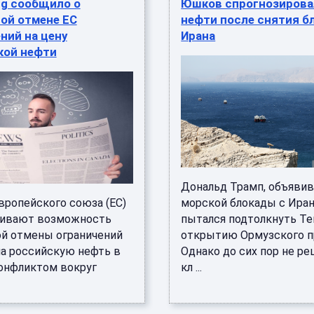
rg сообщило о
Юшков спрогнозирова
ой отмене ЕС
нефти после снятия б
ний на цену
Ирана
кой нефти
Дональд Трамп, объявив
вропейского союза (ЕС)
морской блокады с Иран
ривают возможность
пытался подтолкнуть Те
й отмены ограничений
открытию Ормузского п
на российскую нефть в
Однако до сих пор не ре
конфликтом вокруг
кл ...