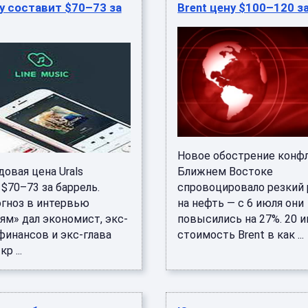
у составит $70–73 за
Brent цену $100–120 з
Новое обострение конфл
овая цена Urals
Ближнем Востоке
$70–73 за баррель.
спровоцировало резкий 
огноз в интервью
на нефть — с 6 июля они
ям» дал экономист, экс-
повысились на 27%. 20 
финансов и экс-глава
стоимость Brent в как ...
р ...