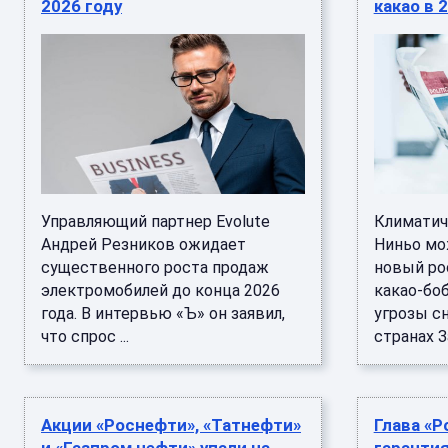
2026 году
какао в 
Управляющий партнер Evolute
Климатич
Андрей Резников ожидает
Ниньо мо
существенного роста продаж
новый ро
электромобилей до конца 2026
какао-бо
года. В интервью «Ъ» он заявил,
угрозы с
что спрос ...
странах За
Акции «Роснефти», «Татнефти»
Глава «Р