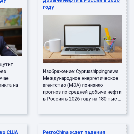
оду
добыче нефти в России в 2026
году
щутит
рез
Изображение: Cyprusshippingnews
учае
Международное энергетическое
икта на
агентство (МЭА) понизило
прогноз по средней добыче нефти
в России в 2026 году на 180 тыс ...
ько США
PetroChina ждет падения