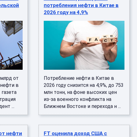
эльской
потребления нефти в Китае в
2026 году на 4,9%
 млрд от
Потребление нефти в Китае в
 нефти в
2026 году снизится на 4,9%, до 753
 газета
млн тонн, на фоне высоких цен
страция
из-за военного конфликта на
нт ...
Ближнем Востоке и перехода н ...
ют нефти
FT оценила доход США с