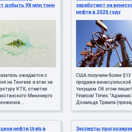
т добыть 98 млн тонн
заработают на венесу
нефти в 2026 году
казатель ожидается с
США получили более $13
оя на Тенгизе и атак на
продажи венесуэльской
уктуру КТК, отметил
текущем. Об этом пишет
захстанского Минэнерго
Financial Times. "Админи
енженов ...
Дональда Трампа (президе
цена нефти Urals в
Эксперты прогнозиру