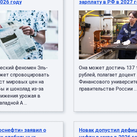
2026 году
зарплату в РФ в 2027 
еский феномен Эль-
Она может достичь 137 
жет спровоцировать
рублей, полагает доцент
ст мировых цен на
Финансового университ
бы и шоколад из-за
правительстве России ...
нижения урожая в
падной А ...
оснефти» заявил о
Новак допустил дефи