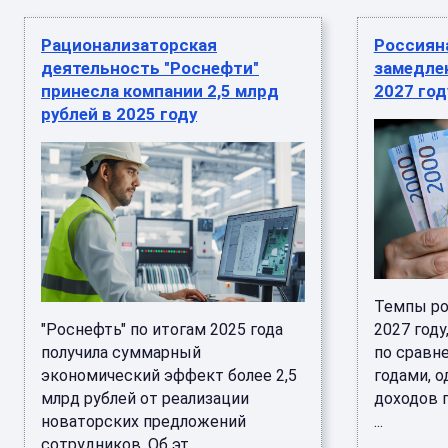
Рационализаторская
Россиян
деятельность "Роснефти"
замедлен
принесла компании 2,5 млрд
2027 год
рублей в 2025 году
Темпы ро
"Роснефть" по итогам 2025 года
2027 году
получила суммарный
по сравн
экономический эффект более 2,5
годами, о
млрд рублей от реализации
доходов 
новаторских предложений
...
сотрудников. Об эт ...