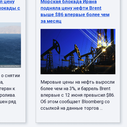
л цену
Морская блокада Ирана
локады с
подняла цену нефти Brent
выше $86 впервые более чем
за месяц
 о снятии
а,
Мировые цены на нефть выросли
геран к
более чем на 3%, и баррель Brent
ролива.
впервые с 12 июня превысил $86.
шен ряд
Об этом сообщает Bloomberg со
ссылкой на данные торгов ...