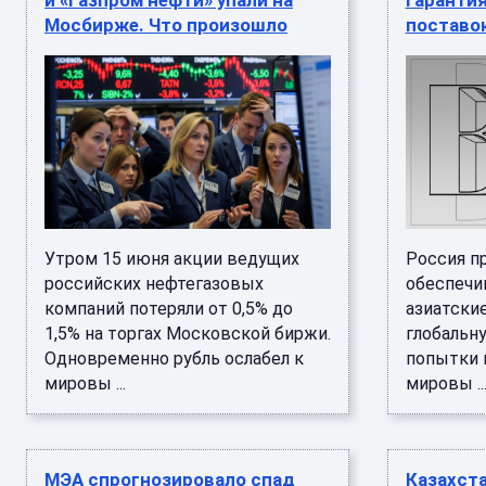
и «Газпром нефти» упали на
гаранти
Мосбирже. Что произошло
поставо
Утром 15 июня акции ведущих
Россия п
российских нефтегазовых
обеспечи
компаний потеряли от 0,5% до
азиатски
1,5% на торгах Московской биржи.
глобальн
Одновременно рубль ослабел к
попытки 
мировы ...
мировы ..
МЭА спрогнозировало спад
Казахста