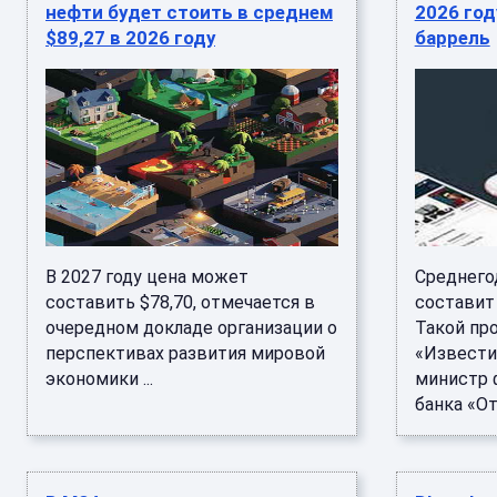
нефти будет стоить в среднем
2026 год
$89,27 в 2026 году
баррель
В 2027 году цена может
Среднегод
составить $78,70, отмечается в
составит 
очередном докладе организации о
Такой пр
перспективах развития мировой
«Извести
экономики ...
министр 
банка «Отк