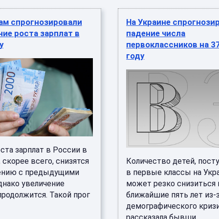
ам спрогнозировали
На Украине спрогнози
ие роста зарплат в
падение числа
у
первоклассников на 3
году
ста зарплат в России в
, скорее всего, снизятся
Количество детей, пос
ению с предыдущими
в первые классы на Укр
днако увеличение
может резко снизиться 
продолжится. Такой прог
ближайшие пять лет из-
демографического кризи
рассказала бывши ...