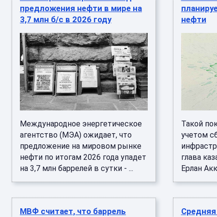
предложения нефти в мире на
планируе
3,7 млн б/с в 2026 году
нефти
Международное энергетическое
Такой по
агентство (МЭА) ожидает, что
учетом сб
предложение на мировом рынке
инфрастр
нефти по итогам 2026 года упадет
глава ка
на 3,7 млн баррелей в сутки - ...
Ерлан Акк
МВФ считает, что баррель
Средняя 