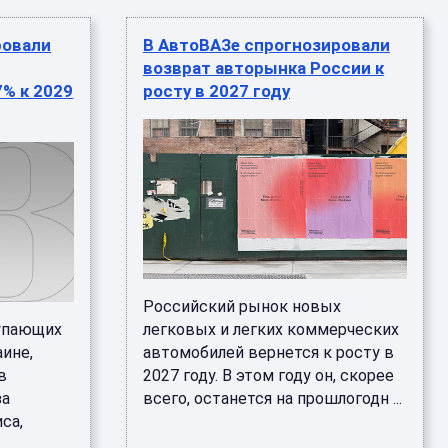
ровали
В АвтоВАЗе спрогнозировали
возврат авторынка России к
7% к 2029
росту в 2027 году
Российский рынок новых
тупающих
легковых и легких коммерческих
аине,
автомобилей вернется к росту в
в
2027 году. В этом году он, скорее
за
всего, останется на прошлогодн ...
са,