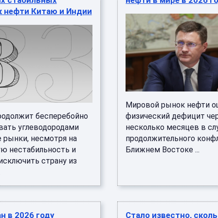
ях стабильных
нефти в мире в 2026 г
к нефти Китаю и Индии
Мировой рынок нефти о
родолжит бесперебойно
физический дефицит че
вать углеводородами
несколько месяцев в сл
е рынки, несмотря на
продолжительного конфл
ую нестабильность и
Ближнем Востоке ...
исключить страну из
.
н в 2026 году
Стало известно, скол