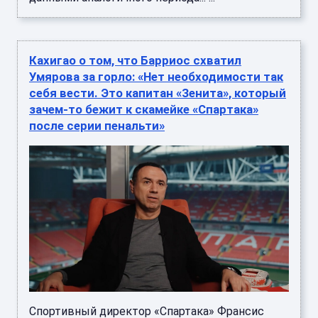
Кахигао о том, что Барриос схватил
Умярова за горло: «Нет необходимости так
себя вести. Это капитан «Зенита», который
зачем-то бежит к скамейке «Спартака»
после серии пенальти»
Спортивный директор «Спартака» Франсис