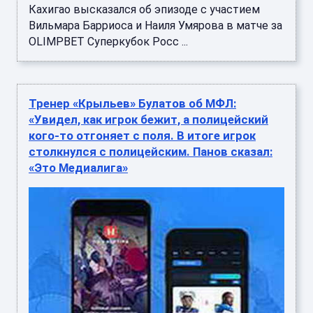
Кахигао высказался об эпизоде с участием
Вильмара Барриоса и Наиля Умярова в матче за
OLIMPBET Суперкубок Росс ...
Тренер «Крыльев» Булатов об МФЛ:
«Увидел, как игрок бежит, а полицейский
кого-то отгоняет с поля. В итоге игрок
столкнулся с полицейским. Панов сказал:
«Это Медиалига»