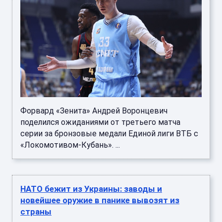
Форвард «Зенита» Андрей Воронцевич
поделился ожиданиями от третьего матча
серии за бронзовые медали Единой лиги ВТБ с
«Локомотивом-Кубань». ...
НАТО бежит из Украины: заводы и
новейшее оружие в панике вывозят из
страны