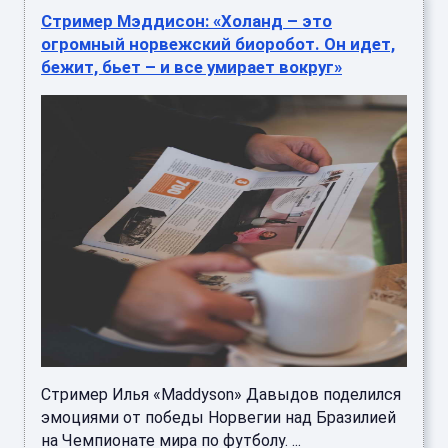
Стример Мэддисон: «Холанд – это
огромный норвежский биоробот. Он идет,
бежит, бьет – и все умирает вокруг»
Стример Илья «Maddyson» Давыдов поделился
эмоциями от победы Норвегии над Бразилией
на Чемпионате мира по футболу. ...