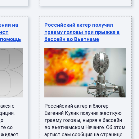
ении на
Российский актер получил
ист
травму головы при прыжке в
 помощь
бассейн во Вьетнаме
ался с
Российский актер и блогер
диции,
Евгений Кулик получил жесткую
до
травму головы, ныряя в бассейн
сте со
во вьетнамском Нячанге. Об этом
 ожидает
артист сам сообщил на странице