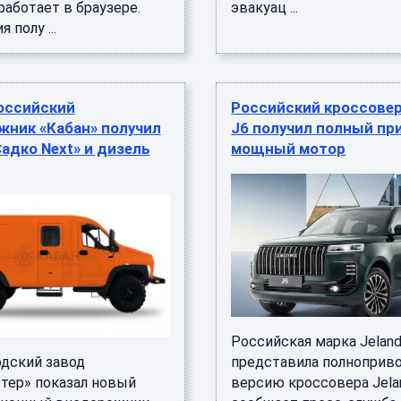
аботает в браузере.
эвакуац ...
 полу ...
оссийский
Российский кроссовер
жник «Кабан» получил
J6 получил полный пр
адко Next» и дизель
мощный мотор
Российская марка Jelan
дский завод
представила полноприв
тер» показал новый
версию кроссовера Jelan