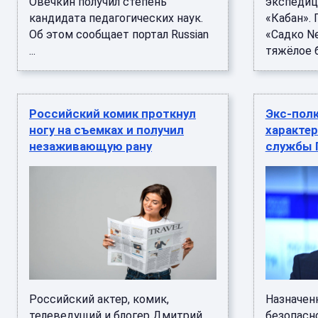
Овечкин получил степень
экспедиц
кандидата педагогических наук.
«Кабан». 
Об этом сообщает портал Russian
«Садко Ne
...
тяжёлое б
Российский комик проткнул
Экс-пол
ногу на съемках и получил
характер
незаживающую рану
службы 
Российский актер, комик,
Назначен
телеведущий и блогер Дмитрий
безопасн