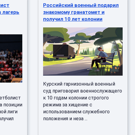
лист
Российский военный подарил
в лагерь
знакомому гранатомет и
получил 10 лет колонии
Курский гарнизонный военный
суд приговорил военнослужащего
етболист
к 10 годам колонии строгого
а позиции
режима за хищение с
ной лиги
использованием служебного
олучил
положения и неза ...