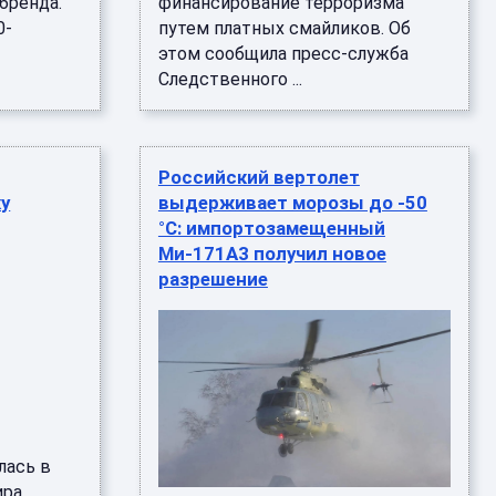
бренда.
финансирование терроризма
0-
путем платных смайликов. Об
этом сообщила пресс-служба
Следственного ...
Российский вертолет
у
выдерживает морозы до -50
°C: импортозамещенный
Ми-171А3 получил новое
разрешение
лась в
ра,