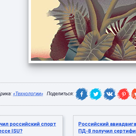
рика:
«Технологии»
Поделиться:
чил российский спорт
Российский авиадвиг
ессе ISU?
ПД-8 получил сертифи