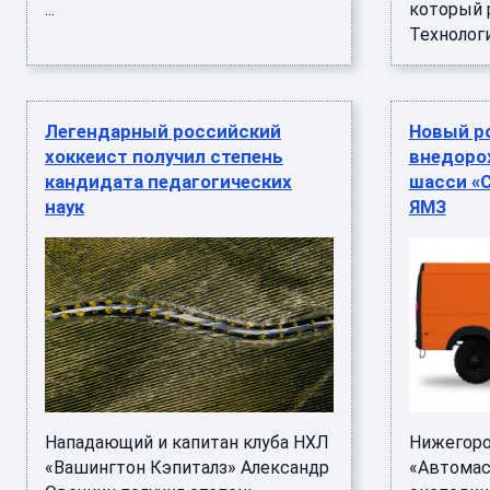
...
который р
Технология
Легендарный российский
Новый р
хоккеист получил степень
внедоро
кандидата педагогических
шасси «С
наук
ЯМЗ
Нападающий и капитан клуба НХЛ
Нижегоро
«Вашингтон Кэпиталз» Александр
«Автомас