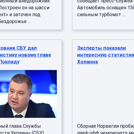
ионный внедорожник
сообщает пресс-служба 
Построен он на шасси
Автомобиль оснащен 15
xt» и заточен под
сильным турбомот ...
ездорожье ...
ковник СБУ дал
Эксперты показали
истику новому главе
интересную статистик
Покладу
Холанна
ный глава Службы
Сборная Норвегии проби
ости Украины (СБУ)
плей-офф чемпионата ми