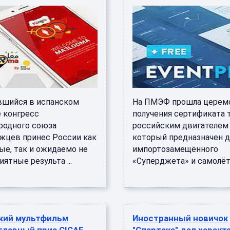
шийся в испанском
На ПМЭФ прошла церем
 конгресс
получения сертификата 
одного союза
российским двигателем
жцев принес России как
который предназначен д
ые, так и ожидаемо не
импортозамещённого
ятные результа ...
«Суперджета» и самолёта-
кий мультфильм
Иностранный новичок