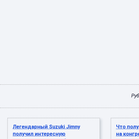
Руб
Легендарный Suzuki Jimny
Что полу
получил интересную
на конгр