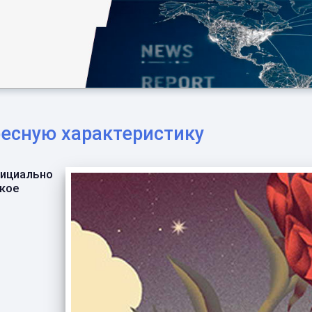
ресную характеристику
фициально
кое