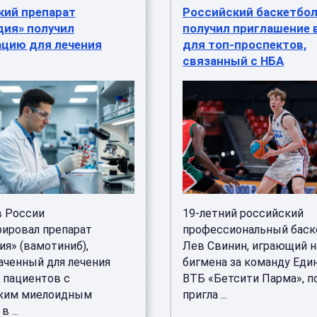
кий препарат
Российский баскетбо
дия» получил
получил приглашение 
ацию для лечения
для топ-проспектов,
связанный с НБА
 России
19-летний российский
рировал препарат
профессиональный баск
ия» (вамотиниб),
Лев Свинин, играющий н
аченный для лечения
бигмена за команду Еди
 пациентов с
ВТБ «Бетсити Парма», п
ким миелоидным
пригла ...
 ...