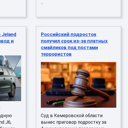
...
 Jeland
Российский подросток
ивод и
получил срок из-за платных
смайликов под постами
террористов
d
одную
Суд в Кемеровской области
d J6,
вынес приговор подростку за