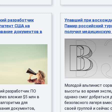
кий разработчик
Упавший при восхожд
патент США на
Памир российский тур
авание документов в
получил медицинскую
Молодой альпинист сорв
ий разработчик ПО
высоты во время экспе
ines вложил $5 млн в
однако смог добраться 
 алгоритма для
безопасного лагеря вме
вания документов,
своей группой и сейчас