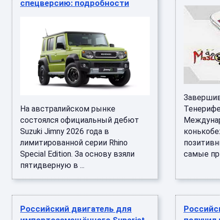
спецверсию: подробности
Завершив
На австралийском рынке
Тенерифе
состоялся официальный дебют
Междунар
Suzuki Jimny 2026 года в
конькобе
лимитированной серии Rhino
позитивн
Special Edition. За основу взяли
самые при
пятидверную в ...
Российский двигатель для
Российс