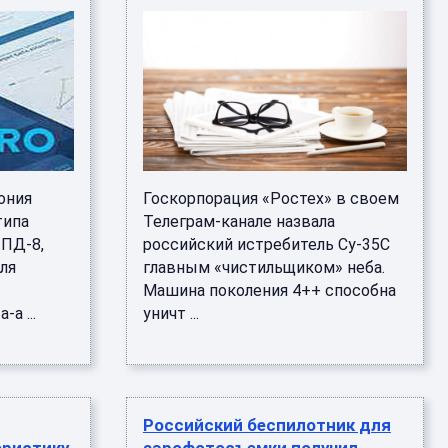
ония
Госкорпорация «Ростех» в своем
типа
Телеграм-канале назвала
 ПД-8,
российский истребитель Су-35С
ля
главным «чистильщиком» неба.
Машина поколения 4++ способна
а ...
уничт ...
Российский беспилотник для