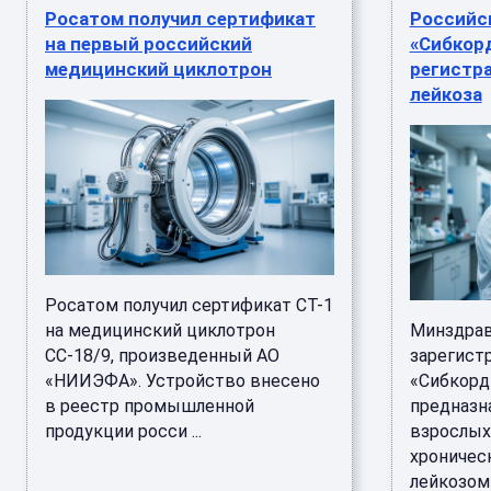
Росатом получил сертификат
Российс
на первый российский
«Сибкор
медицинский циклотрон
регистр
лейкоза
Росатом получил сертификат СТ-1
на медицинский циклотрон
Минздрав
СС-18/9, произведенный АО
зарегист
«НИИЭФА». Устройство внесено
«Сибкорд
в реестр промышленной
предназн
продукции росси ...
взрослых
хроничес
лейкозом в