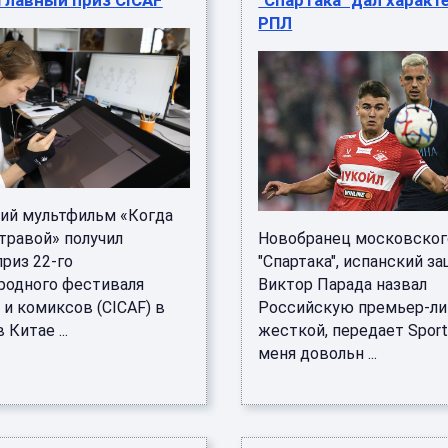
главный приз CICAF
"Спартака" дал характ
РПЛ
ий мультфильм «Когда
травой» получил
Новобранец московског
риз 22-го
"Спартака", испанский з
одного фестиваля
Виктор Парада назвал
и комиксов (CICAF) в
Российскую премьер-ли
 Китае ...
жесткой, передает Sport
меня довольн ...