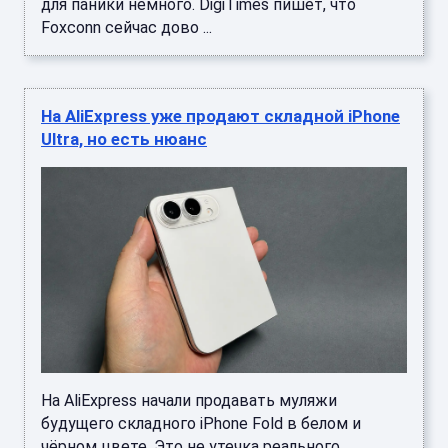
для паники немного. DigiTimes пишет, что
Foxconn сейчас дово ...
На AliExpress уже продают складной iPhone
Ultra, но есть нюанс
На AliExpress начали продавать муляжи
будущего складного iPhone Fold в белом и
чёрном цвете. Это не утечка реального