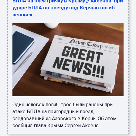
БПЛА на электричку в Крыму // Аксенов: при
ударе БПЛА по поезду под Керчью погиб
человек
Один человек погиб, трое были ранены при
атаке БПЛА на пригородный поезд,
следовавший из Азовского в Керчь. Об этом
сообщил глава Крыма Сергей Аксено ...