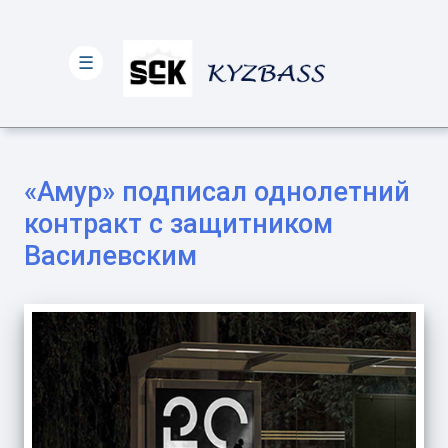
☰
«Амур» подписал однолетний
контракт с защитником
Василевским