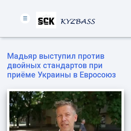
☰
Мадьяр выступил против
двойных стандартов при
приёме Украины в Евросоюз