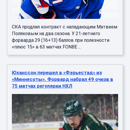
СКА продлил контракт с нападающим Матвеем
Поляковым на два сезона. У 21-летнего
форварда 29 (16+13) баллов при полезности
«плюс 15» в 63 матчах FONBE ...
Юханссон перешел в «Фэрьестад» из
«Миннесоты». Форвард набрал 49 очков в
75 матчах регулярки НХЛ