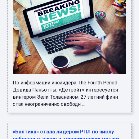
По информации инсайдера The Fourth Period
Дэвида Паньотты, «Детройт» интересуется
вингером Эели Толваненом. 27-летний финн
стал неограниченно свободн ...
«Балтика» стала лидером РПЛ по числу
набранных очков в товарищеских матчах