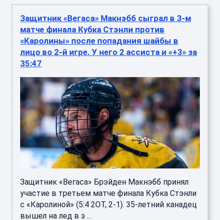
Защитник «Вегаса» Макнэбб сыграл в 3-м
матче финала Кубка Стэнли против
«Каролины» после попадания шайбы в
лицо во 2-й игре. У него 2 ассиста и «+3» за
35:47
Защитник «Вегаса» Брэйден Макнэбб принял
участие в третьем матче финала Кубка Стэнли
с «Каролиной» (5:4 2ОТ, 2-1). 35-летний канадец
вышел на лед в з ...