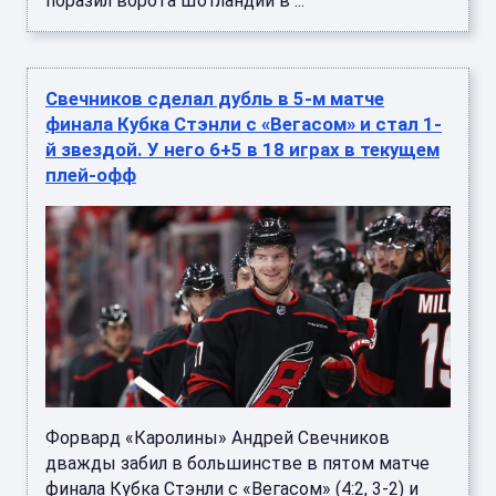
поразил ворота Шотландии в ...
Свечников сделал дубль в 5-м матче
финала Кубка Стэнли с «Вегасом» и стал 1-
й звездой. У него 6+5 в 18 играх в текущем
плей-офф
Форвард «Каролины» Андрей Свечников
дважды забил в большинстве в пятом матче
финала Кубка Стэнли с «Вегасом» (4:2, 3-2) и