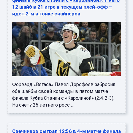
финала Кубка Стэнли с «Каролиной». У него
12 шайб в 21 игре в текущем плей-офф –
идет 2-м в гонке снайперов
Форвард «Вегаса» Павел Дорофеев забросил
обе шайбы своей команды в пятом матче
финала Кубка Стэнли с «Каролиной» (2:4, 2-3).
На счету 25-летнего росс ...
Свечников сыграл 12:56 в 4-м матче финала