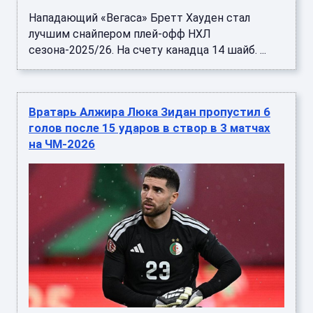
Нападающий «Вегаса» Бретт Хауден стал
лучшим снайпером плей-офф НХЛ
сезона-2025/26. На счету канадца 14 шайб. ...
Вратарь Алжира Люка Зидан пропустил 6
голов после 15 ударов в створ в 3 матчах
на ЧМ-2026