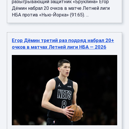
разыгрывающий защитник «Бруклина» Егор
Дёмин набрал 20 очков в матче Летней лиги
НБА против «Нью-Йорка» (91:65). ...
Егор Дёмин третий раз подряд набрал 20+
очков в матчах Летней лиги НБА — 2026