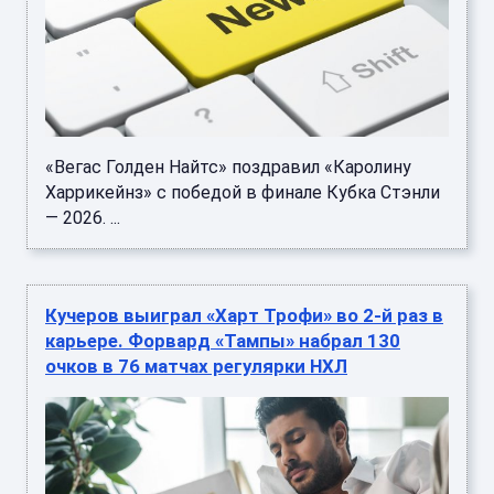
«Вегас Голден Найтс» поздравил «Каролину
Харрикейнз» с победой в финале Кубка Стэнли
— 2026. ...
Кучеров выиграл «Харт Трофи» во 2-й раз в
карьере. Форвард «Тампы» набрал 130
очков в 76 матчах регулярки НХЛ