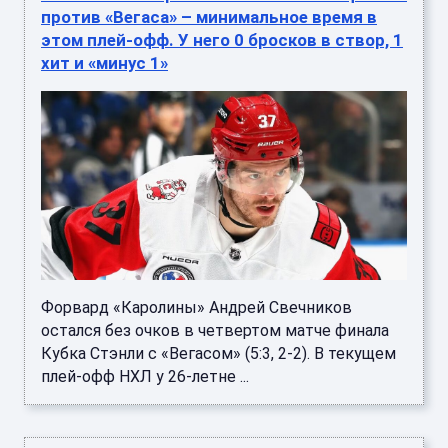
против «Вегаса» – минимальное время в
этом плей-офф. У него 0 бросков в створ, 1
хит и «минус 1»
Форвард «Каролины» Андрей Свечников
остался без очков в четвертом матче финала
Кубка Стэнли с «Вегасом» (5:3, 2-2). В текущем
плей-офф НХЛ у 26-летне ...