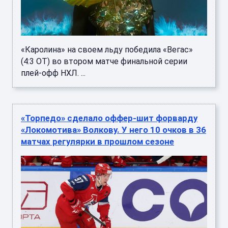
«Каролина» на своем льду победила «Вегас»
(4:3 ОТ) во втором матче финальной серии
плей-офф НХЛ. ...
«Торпедо» сделало оффер-шит форварду
«Локомотива» Волкову. У него 10 очков в 36
матчах регулярки в прошлом сезоне