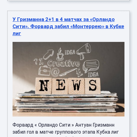
У Гризманна 2+1 в 4 матчах за «Орландо
Сити». Форвард забил «Монтеррею» в Кубке
лиг
Форвард « Орландо Сити » Антуан Гризманн
забил гол в матче группового этапа Кубка лиг