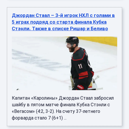
Джордан Стаал – 3-й игрок НХЛ с голами в
5 играх подряд со старта финала Кубка
Стэнли. Также в списке Ришар и Беливо
Капитан «Каролины» Джордан Стаал забросил
шайбу в пятом матче финала Кубка Стэнли с
«Вегасом» (4:2, 3-2). На счету 37-летнего
форварда стало 7 (6+1) ...