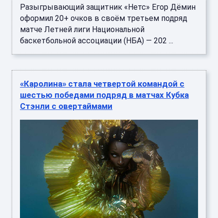
Разыгрывающий защитник «Нетс» Егор Дёмин
оформил 20+ очков в своём третьем подряд
матче Летней лиги Национальной
баскетбольной ассоциации (НБА) — 202 ...
«Каролина» стала четвертой командой с
шестью победами подряд в матчах Кубка
Стэнли с овертаймами