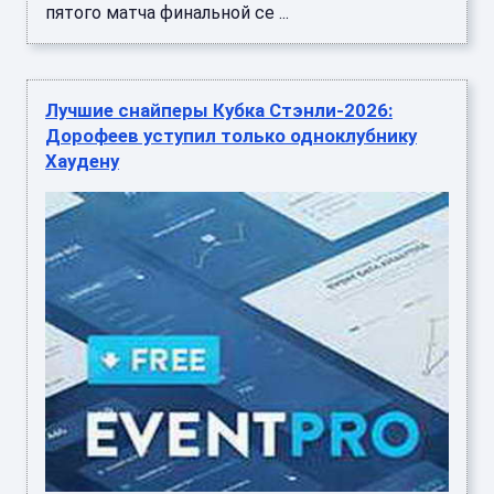
пятого матча финальной се ...
Лучшие снайперы Кубка Стэнли-2026:
Дорофеев уступил только одноклубнику
Хаудену