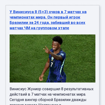
У Винисиуса 8 (5+3) очков в 7 матчах на
чемпионатах мира. Он первый игрок
Бразилии за 24 года, забивший во всех
матчах ЧМ на групповом этапе
Винисиус Жуниор совершил 8 результативных
действий в 7 матчах на чемпионатах мира.
Сегодня вингер сборной Бразилии дважды