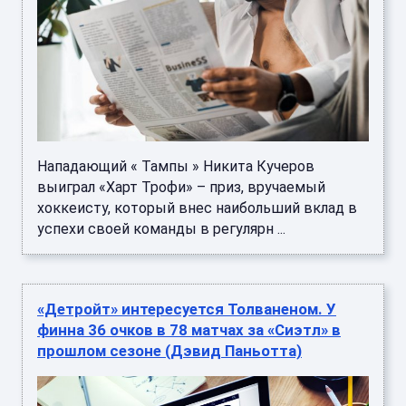
Нападающий « Тампы » Никита Кучеров
выиграл «Харт Трофи» – приз, вручаемый
хоккеисту, который внес наибольший вклад в
успехи своей команды в регулярн ...
«Детройт» интересуется Толваненом. У
финна 36 очков в 78 матчах за «Сиэтл» в
прошлом сезоне (Дэвид Паньотта)