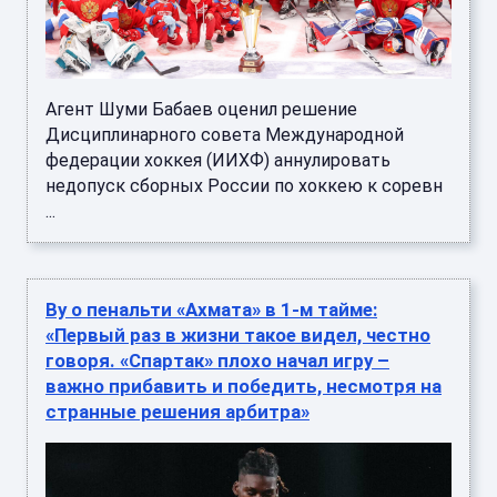
Агент Шуми Бабаев оценил решение
Дисциплинарного совета Международной
федерации хоккея (ИИХФ) аннулировать
недопуск сборных России по хоккею к соревн
...
Ву о пенальти «Ахмата» в 1-м тайме:
«Первый раз в жизни такое видел, честно
говоря. «Спартак» плохо начал игру –
важно прибавить и победить, несмотря на
странные решения арбитра»