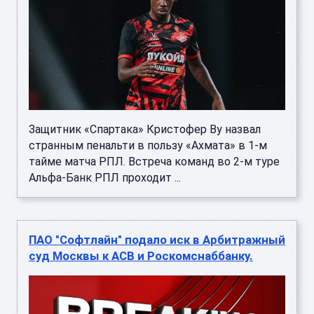
Защитник «Спартака» Кристофер Ву назвал
странным пенальти в пользу «Ахмата» в 1-м
тайме матча РПЛ. Встреча команд во 2-м туре
Альфа-Банк РПЛ проходит ...
ПАО "Софтлайн" подало иск в Арбитражный
суд Москвы к АСВ и Роскомснаббанку.