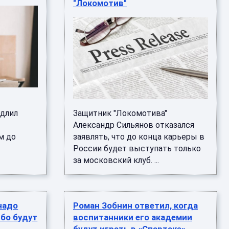
"Локомотив"
длил
Защитник "Локомотива"
Александр Сильянов отказался
м до
заявлять, что до конца карьеры в
России будет выступать только
за московский клуб. ...
надо
Роман Зобнин ответил, когда
ибо будут
воспитанники его академии