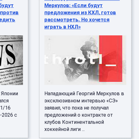
будут
Меркулов: «Если будут
 против
предложения из КХЛ, готов
бедить
рассмотреть. Но хочется
играть в НХЛ»
 Японии
Нападающий Георгий Меркулов в
ился
эксклюзивном интервью «СЭ»
1/16
заявил, что пока не получал
-2026 с
предложений о контракте от
клубов Континентальной
хоккейной лиги ...