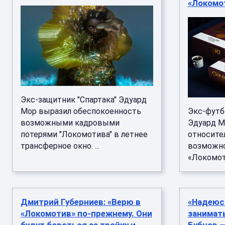
«Локомо
Экс-защитник "Спартака" Эдуард
Мор выразил обеспокоенность
Экс-футб
возможными кадровыми
Эдуард М
потерями "Локомотива" в летнее
относите
трансферное окно. ...
возможно
«Локомоти
Дмитрий Губерниев: «Верю в
«Надеюсь
«Локомотив» по‑прежнему. Они
занимат