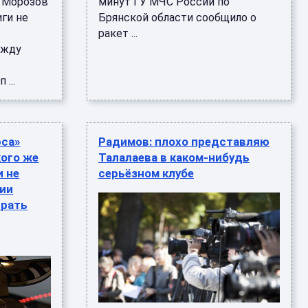
 Морозов
минут ГУ МЧС России по
иги не
Брянской области сообщило о
ракет ...
ежду
...
рса»
Радимов: плохо представляю
кого же
Талалаева в каком-нибудь
и не
серьёзном клубе
нии
грать