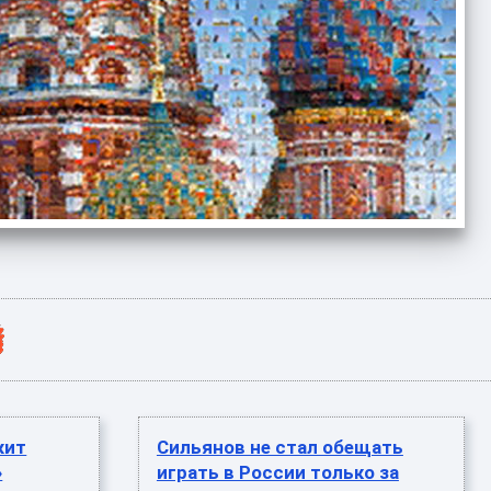
жит
Сильянов не стал обещать
»
играть в России только за