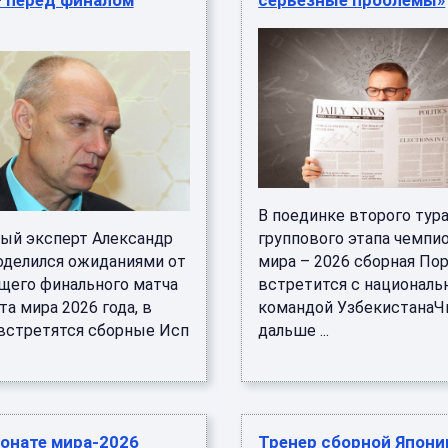
— перед финалом
серьёзные проблемы»
В поединке второго тур
ый эксперт Александр
группового этапа чемпи
оделился ожиданиями от
мира – 2026 сборная По
щего финального матча
встретится с националь
а мира 2026 года, в
командой УзбекистанаЧ
встретятся сборные Исп
дальше ...
онате мира-2026
Тренер сборной Япони