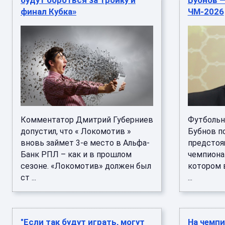
будут бороться за тройку и
Бубнов 
финал Кубка»
ЧМ-2026
Комментатор Дмитрий Губерниев
Футбольн
допустил, что « Локомотив »
Бубнов п
вновь займет 3-е место в Альфа-
предстоя
Банк РПЛ – как и в прошлом
чемпионат
сезоне. «Локомотив» должен был
котором 
ст ...
...
"Если так будут играть, могут
На чемпи