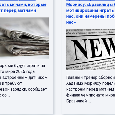
рать мячами, которые
Мориясу: «Бразильцы 
т перед матчами
мотивированы играть
нас, они намерены по
нас»
торыми будут играть на
е мира 2026 года,
 встроенным датчиком
Главный тренер сборной
 и требуют
Хадзимэ Мориясу подел
евой зарядки, сообщает
настроем перед матчем 
со ...
финала чемпионата мира
Бразилией. ...