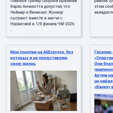
Главный тренер сборной Бразилии
районе гр
Карло Анчелотти допустил, что
этом соо
Неймар и Винисиус Жуниор
авиадиспе
сыграют вместе в матче с
Норвегией в 1/8 финала ЧМ-2026.
...
Мои покупки на AliExpress, без
Гасилин 
которых я не представляю
«Спартак
свою жизнь
Они буду
чемпионс
Артем на
не найде
«Банку» 