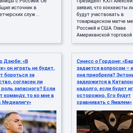
аницы с Россией. Об
Президент КХЛ Алексей
бщил источник в
заявил, что хоккеисты л
тчерских служ ...
будут участвовать в
товарищеском матче м
Россией и США. Глава
Американской торговой п 
о Дзюбе: «В
Сунесс о Гордоне: «Ба
е» он играть не будет.
задается вопросом – 
т бороться за
она приобрела? Энтон
тво, согласен ли
задержится в Катало
 роль запасного? Если
надолго, если будет и
т команду, то ко мне в
осторожно. Его будут
в Медиалигу»
сравнивать с Ямалем»