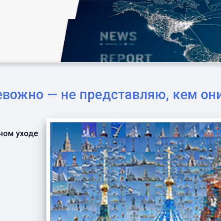
евожно — не представляю, кем они
л
ном уходе