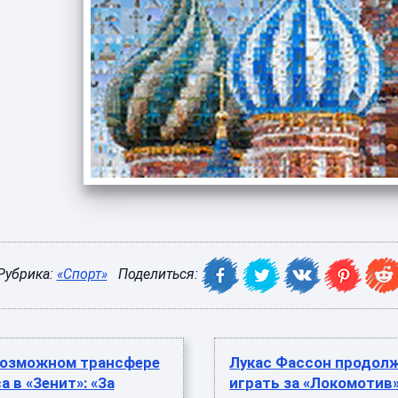
Рубрика:
«Спорт»
Поделиться:
 возможном трансфере
Лукас Фассон продол
а в «Зенит»: «За
играть за «Локомотив