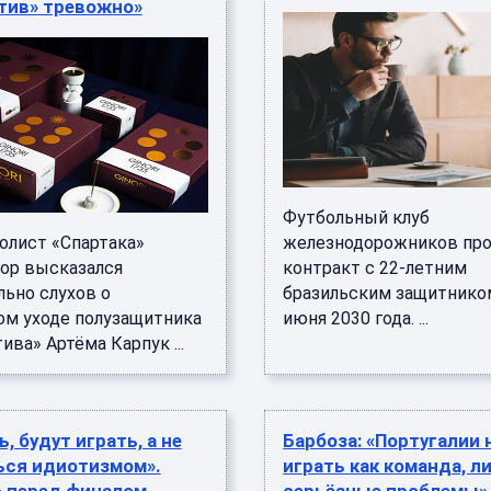
тив» тревожно»
Футбольный клуб
олист «Спартака»
железнодорожников про
ор высказался
контракт с 22-летним
льно слухов о
бразильским защитнико
м уходе полузащитника
июня 2030 года. ...
ва» Артёма Карпук ...
, будут играть, а не
Барбоза: «Португалии 
ься идиотизмом».
играть как команда, л