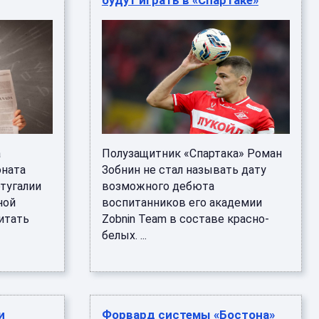
будут играть в «Спартаке»
а
Полузащитник «Спартака» Роман
оната
Зобнин не стал называть дату
ртугалии
возможного дебюта
ной
воспитанников его академии
итать
Zobnin Team в составе красно-
белых. ...
и
Форвард системы «Бостона»