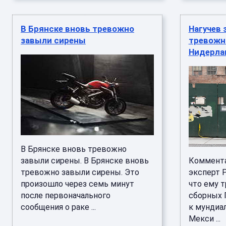
В Брянске вновь тревожно
Нагучев 
завыли сирены
тревожн
Нидерл
В Брянске вновь тревожно
завыли сирены. В Брянске вновь
Коммента
тревожно завыли сирены. Это
эксперт Р
произошло через семь минут
что ему 
после первоначального
сборных 
сообщения о раке ...
к мундиа
Мекси ...