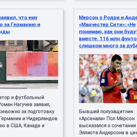
заявил, что ему
Мерсон о Родри и Анд
о за Германию и
«Манчестер Сити»: «Не
анды
понимаю, как они буду
вместе. 116 млн фунто
слишком много за дуб
тор и футбольный
оман Нагучев заявил,
тревожно за подготовку
Бывший полузащитник
Германии и Нидерландов
«Арсенала» Пол Мерсон
лю в США, Канаде и
высказался о сочетании
Эллиота Андерсона в це