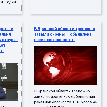
ри – один
рают в
В Брянской области тревожно
заявил
завыли сирены — объявлена
в отпуске
ракетная опасность
дет
ть
В Брянской области тревожно
завыли сирены из-за объявления
ракетной опасности. В 16 часов 45