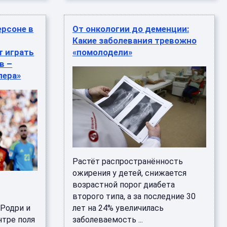
ерсоне в
От онкологии до деменции:
Какие заболевания тревожно
т играть
«помолодели»
в –
лера»
Растёт распространённость
ожирения у детей, снижается
возрастной порог диабета
второго типа, а за последние 30
 Родри и
лет на 24% увеличилась
нтре поля
заболеваемость ...