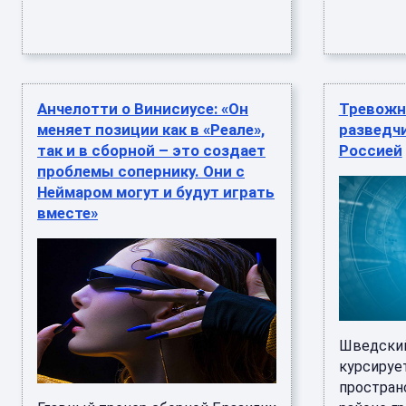
Анчелотти о Винисиусе: «Он
Тревожн
меняет позиции как в «Реале»,
разведчи
так и в сборной – это создает
Россией
проблемы сопернику. Они с
Неймаром могут и будут играть
вместе»
Шведский
курсируе
простран