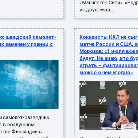
«Манчестер Сити». «Род
из двух лучш ...
о: шведский самолет-
Хоккеисты КХЛ не сыг
к замечен у границ с
матче России и США, 
Морозов: «1 июля все 
будут. Не знаю, кто бу
играть – фантазирова
можно о чем угодно»
 самолет-разведчик
т в воздушном
стве Финляндии в