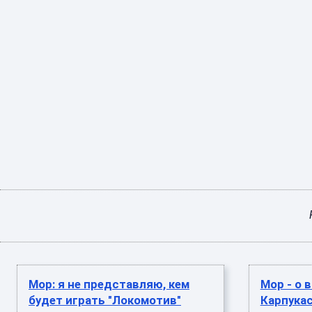
Мор: я не представляю, кем
Мор - о
будет играть "Локомотив"
Карпукас