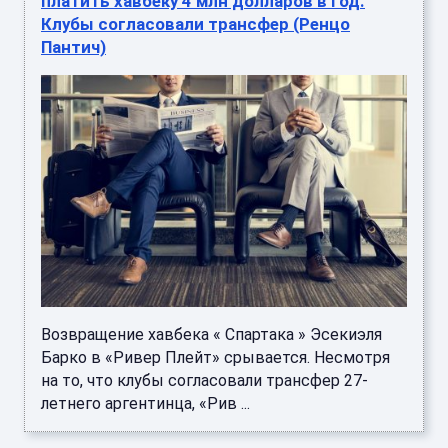
платить хавбеку 4 млн долларов в год.
Клубы согласовали трансфер (Ренцо
Пантич)
Возвращение хавбека « Спартака » Эсекиэля
Барко в «Ривер Плейт» срывается. Несмотря
на то, что клубы согласовали трансфер 27-
летнего аргентинца, «Рив ...