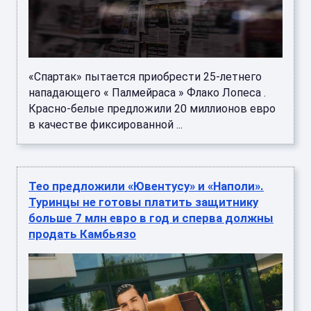
«Спартак» пытается приобрести 25-летнего
нападающего « Палмейраса » Флако Лопеса .
Красно-белые предложили 20 миллионов евро
в качестве фиксированной ...
Тео предложили «Ювентусу» и «Наполи».
Туринцы не готовы платить защитнику
больше 7 млн евро в год и сперва должны
продать Камбьязо