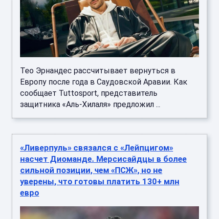
Тео Эрнандес рассчитывает вернуться в
Европу после года в Саудовской Аравии. Как
сообщает Tuttosport, представитель
защитника «Аль-Хилаля» предложил ...
«Ливерпуль» связался c «Лейпцигом»
насчет Диоманде. Мерсисайдцы в более
сильной позиции, чем «ПСЖ», но не
уверены, что готовы платить 130+ млн
евро