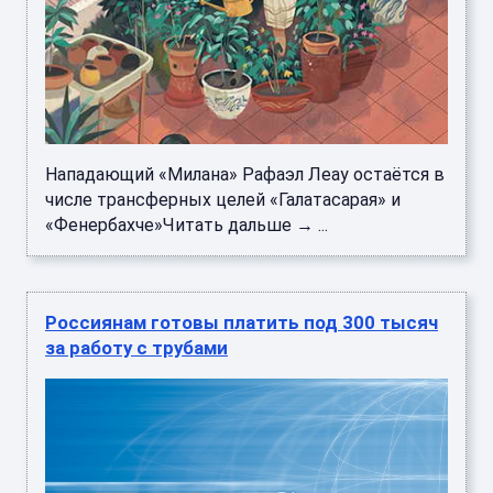
Нападающий «Милана» Рафаэл Леау остаётся в
числе трансферных целей «Галатасарая» и
«Фенербахче»Читать дальше → ...
Россиянам готовы платить под 300 тысяч
за работу с трубами