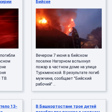
кирии
Бийске
 погибли
Вечером 7 июня в бийском
асном
поселке Нагорном вспыхнул
оне
пожар в частном доме на улице
юня
Туркменской. В результате погиб
 ТВ.
мужчина, сообщает "Бийский
рабочий" ...
тело 13-
В Башкортостане трое детей