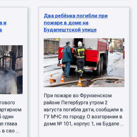
Два ребёнка погибли при
а и
пожаре в доме на
в
Будапештской улице
При пожаре во Фрунзенском
тового
районе Петербурга утром 2
вартирном
августа погибла дети, сообщили в
б один
ГУ МЧС по городу. О возгорании в
л глава
доме № 101, корпус 1, на Будапе ...
 сво ...