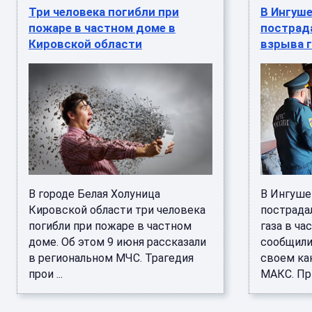
Три человека погибли при
В Ингуше
пожаре в частном доме в
пострада
Кировской области
взрыва г
В городе Белая Холуница
В Ингуше
Кировской области три человека
пострада
погибли при пожаре в частном
газа в ча
доме. Об этом 9 июня рассказали
сообщили
в региональном МЧС. Трагедия
своем ка
прои ...
МАКС. При