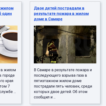
в жилом
Двое детей пострадали в
б один
результате пожара в жилом
доме в Самаре
я в жилом
В Самаре в результате пожара и
в городе
последующего взрыва газа в
го края
пятиэтажном жилом доме
этом 7
пострадали пять человек, среди
лужбе ...
которых двое детей. Об этом
сообщил и ...