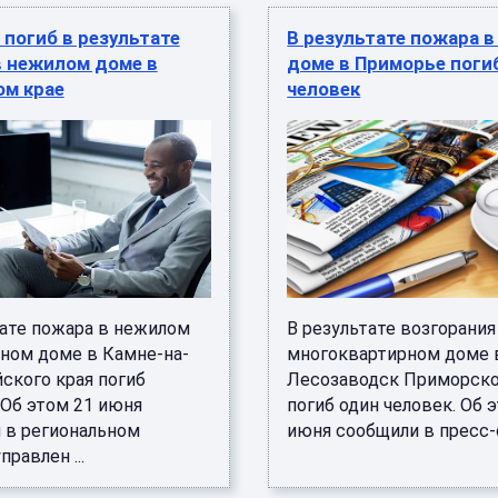
погиб в результате
В результате пожара 
в нежилом доме в
доме в Приморье поги
ом крае
человек
тате пожара в нежилом
В результате возгорани
ном доме в Камне-на-
многоквартирном доме 
ского края погиб
Лесозаводск Приморско
 Об этом 21 июня
погиб один человек. Об 
 в региональном
июня сообщили в пресс-с
правлен ...