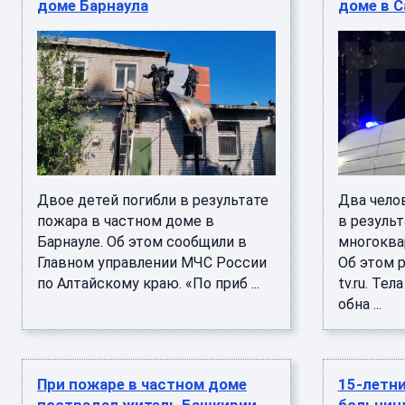
доме Барнаула
доме в 
Двое детей погибли в результате
Два челов
пожара в частном доме в
в результ
Барнауле. Об этом сообщили в
многоква
Главном управлении МЧС России
Об этом р
по Алтайскому краю. «По приб ...
tv.ru. Те
обна ...
При пожаре в частном доме
15-летни