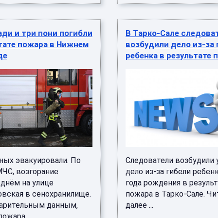
ди и три пони погибли
В Тарко-Сале следова
тате пожара в Нижнем
возбудили дело из-за 
де
ребенка в результате 
ных эвакуировали. По
Следователи возбудили 
ЧС, возгорание
дело из-за гибели ребен
 днём на улице
года рождения в резуль
овская в сенохранилище.
пожара в Тарко-Сале. Чи
арительным данным,
далее ...
ожара ...