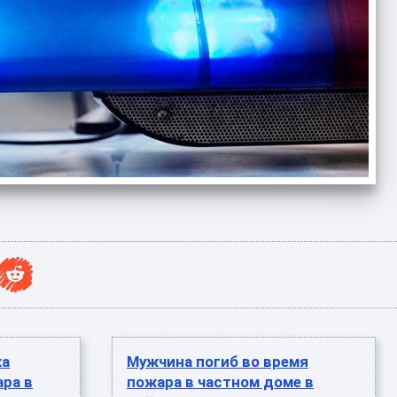
ка
Мужчина погиб во время
ара в
пожара в частном доме в