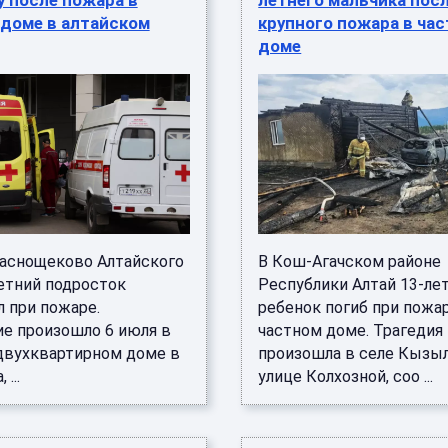
 после пожара в
летнего мальчика пос
 доме в алтайском
крупного пожара в ча
доме
раснощеково Алтайского
В Кош-Агачском районе
летний подросток
Республики Алтай 13-ле
л при пожаре.
ребенок погиб при пожа
ие произошло 6 июля в
частном доме. Трагедия
двухквартирном доме в
произошла в селе Кызы
...
улице Колхозной, соо ...