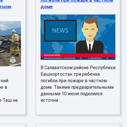
ле
погибли при пожаре в частном
стном
доме
В Салаватском районе Республики
Башкортостан три ребенка
тний
погибли при пожаре в частном
ре в
доме. Такими предварительными
данными 10 июня поделился
л-Таш на
источни ...