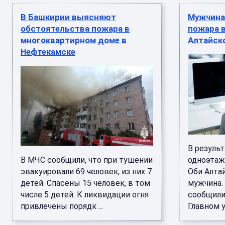
В Башкирии выясняют
Мужчина 
обстоятельства пожара в
пожара 
многоквартирном доме в
Алтайск
Нефтекамске
В резуль
В МЧС сообщили, что при тушении
одноэтаж
эвакуировали 69 человек, из них 7
Оби Алтай
детей. Спасены 15 человек, в том
мужчина.
числе 5 детей. К ликвидации огня
сообщили
привлечены порядк ...
Главном у