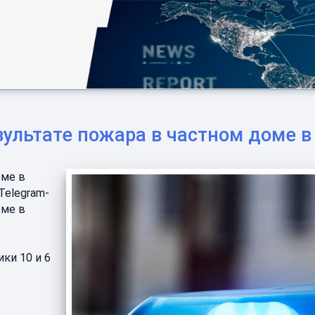
езультате пожара в частном доме 
оме в
Telegram-
оме в
ки 10 и 6