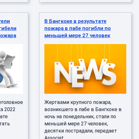
тели
В Бангкоке в результате
гибели
пожара в пабе погибли по
пожара
меньшей мере 27 человек
уголовное
Жертвами крупного пожара,
ка 2022
возникшего в пабе в Бангкоке в
тате
ночь на понедельник, стали по
тать
меньшей мере 27 человек,
десятки пострадали, передает
Associat ...