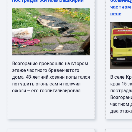
пострадал житель Башкирии
больницу
частном
селе
Возгорание произошло на втором
этаже частного бревенчатого
дома. 48-летний хозяин попытался
В селе К
потушить огонь сам и получил
края 15-
ожоги – его госпитализировал ...
пострада
Возгоран
частном 
два этажа, 