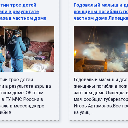
тии трое детей
Годовалый малыш и д
ли в результате
женщины погибли в п
аза в частном доме
частном доме Липецк
тии трое детей
Годовалый малыш и две
ли в результате взрыва
женщины погибли в пож
стном доме. Об этом
частном доме Липецка в
 в ГУ МЧС России в
мая, сообщил губернатор
нале в мессенджере
Игорь Артамонов.Всё п
быв ...
на улиц ...