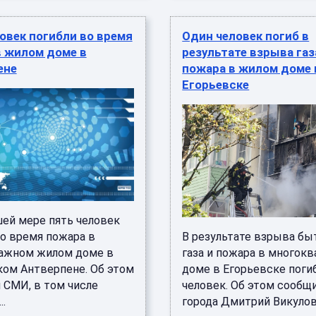
овек погибли во время
Один человек погиб в
в жилом доме в
результате взрыва газ
ене
пожара в жилом доме 
Егорьевске
ей мере пять человек
во время пожара в
В результате взрыва бы
ажном жилом доме в
газа и пожара в многок
ком Антверпене. Об этом
доме в Егорьевске поги
 СМИ, в том числе
человек. Об этом сообщи
..
города Дмитрий Викулов в