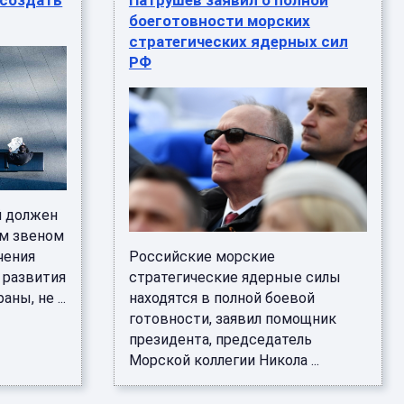
 создать
Патрушев заявил о полной
боеготовности морских
стратегических ядерных сил
РФ
й должен
м звеном
чения
Российские морские
 развития
стратегические ядерные силы
ны, не ...
находятся в полной боевой
готовности, заявил помощник
президента, председатель
Морской коллегии Никола ...