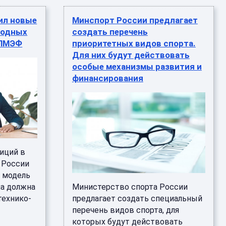
ил новые
Минспорт России предлагает
водных
создать перечень
 ПМЭФ
приоритетных видов спорта.
Для них будут действовать
особые механизмы развития и
финансирования
иций в
 России
 модель
на должна
Министерство спорта России
технико-
предлагает создать специальный
перечень видов спорта, для
которых будут действовать