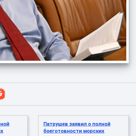
лной
Патрушев заявил о полной
их
боеготовности морских