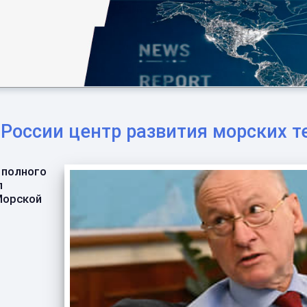
России центр развития морских т
 полного
л
Морской