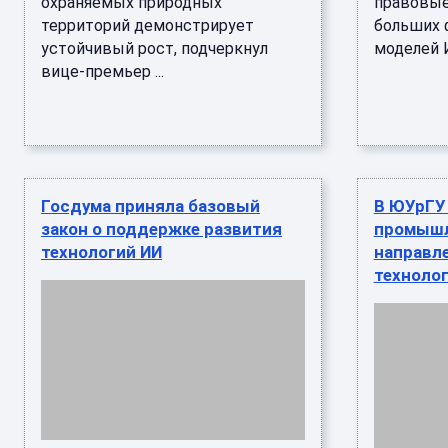
охраняемых природных
правовые
территорий демонстрирует
больших 
устойчивый рост, подчеркнул
моделей И
вице-премьер ...
Госдума приняла базовый
В ЮУрГУ
закон о поддержке развития
промышл
технологий ИИ
направл
техноло