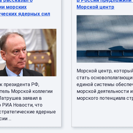
 рассказал о
В России предложили
ии морских
Морской центр
ических ядерных сил
Морской центр, которы
стать основополагающи
 президента РФ,
единой системы обеспе
тель Морской коллегии
морской деятельности и
Патрушев заявил в
морского потенциала стра
 РИА Новости, что
стратегические ядерные
ии ...