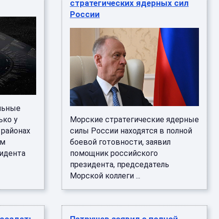
стратегических ядерных сил
России
льные
ько у
Морские стратегические ядерные
 районах
силы России находятся в полной
ом
боевой готовности, заявил
идента
помощник российского
президента, председатель
Морской коллеги ...