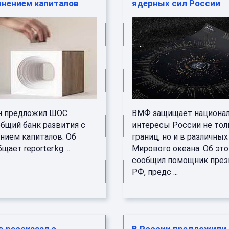
инением капиталов
ядерных сил России
н предложил ШОС
ВМФ защищает национа
общий банк развития с
интересы России не тол
нием капиталов. Об
границ, но и в различных
ает reporter.kg. ...
Мирового океана. Об эт
сообщил помощник през
РФ, предс ...