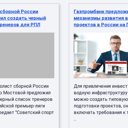
 сборной России
Газпромбанк предлож
ил создать черный
механизмы развития 
тренеров для РПЛ
проектов в России на
олист сборной России
Для привлечения инвест
р Мостовой предложил
водную инфраструктуру
черный список тренеров
можно создать типовую
ийской премьер-лиги
подготовки проектов, о
редает "Советский спорт
включать требования к 
...