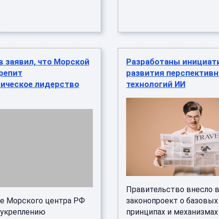
 заявил, что Морской
Разработаны инициат
репит
развития перспектив
гическое лидерство
технологий ИИ
Правительство внесло 
е Морского центра РФ
законопроект о базовых
укреплению
принципах и механизмах