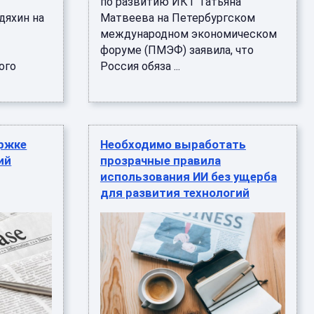
по развитию ИКТ Татьяна
дяхин на
Матвеева на Петербургском
международном экономическом
форуме (ПМЭФ) заявила, что
ого
Россия обяза ...
ержке
Необходимо выработать
ий
прозрачные правила
использования ИИ без ущерба
для развития технологий