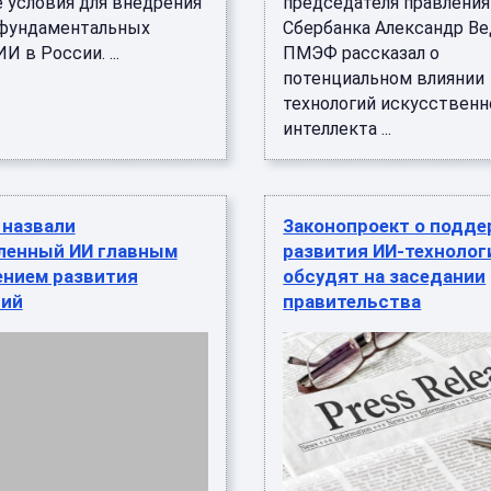
 условия для внедрения
председателя правления
фундаментальных
Сбербанка Александр Ве
И в России. ...
ПМЭФ рассказал о
потенциальном влиянии
технологий искусственн
интеллекта ...
 назвали
Законопроект о подд
енный ИИ главным
развития ИИ-технолог
ением развития
обсудят на заседании
гий
правительства