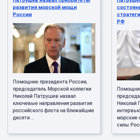
Патрушев назвал приоритеты
Патрушев
развития морской мощи
состоян
России
стратег
РФ
Помощник президента России,
председатель Морской коллегии
Помощник
Николай Патрушев назвал
председа
ключевые направления развития
Николай 
российского флота на ближайшие
интервью
десяти ...
морские 
силы Росс