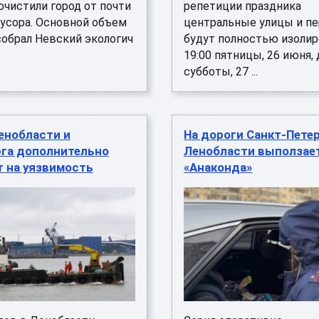
очистили город от почти
репетиции праздника
мусора. Основной объем
центральные улицы и п
собрал Невский экологич
будут полностью изоли
19:00 пятницы, 26 июня, 
субботы, 27 ...
енобласти и
На дороги Санкт-Петер
рга дополнительно
Ленобласти выползае
т на уязвимость
«Анаконда»