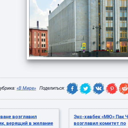
убрика:
«В Мире»
Поделиться:
еване возглавил
Экс-хавбек «МЮ» Пак 
к, верящий в желание
возглавил комитет по