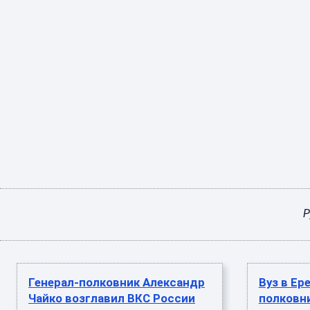
Р
Генерал-полковник Александр
Вуз в Ер
Чайко возглавил ВКС России
полковни