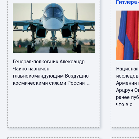
Гитлера
Генерал-полковник Александр
Чайко назначен
Национал
главнокомандующим Воздушно-
исследов
космическими силами России. ...
Армении 
Арцрун О
ранее пуб
что в с ...