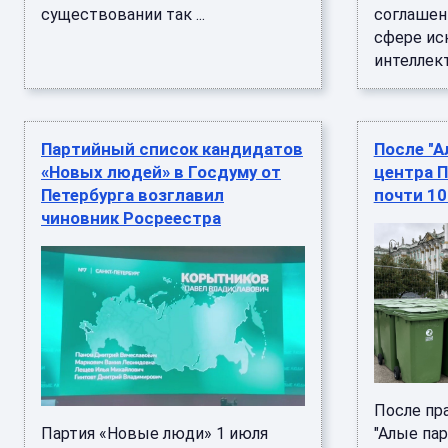
существовании так ...
соглашен
сфере ис
интеллект
Партийный список кандидатов
После "А
«Новых людей» в Госдуму от
центра П
Петербурга возглавил
почти 10
чиновник Росреестра
После пр
Партия «Новые люди» 1 июля
"Алые па