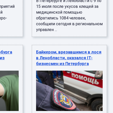
В Петербурге и Ленобласти с 9 по
приятий
15 июля после укусов клещей за
ей
медицинской помощью
еро-
обратились 1084 человек,
сообщили сегодня в региональном
управлен ...
рбурга
Байкером, врезавшимся в лося
 из
в Ленобласти, оказался IT-
бизнесмен из Петербурга