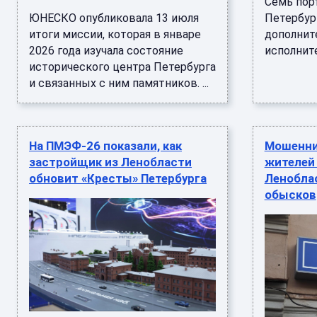
Семь пор
ЮНЕСКО опубликовала 13 июля
Петербур
итоги миссии, которая в январе
дополнит
2026 года изучала состояние
исполнител
исторического центра Петербурга
и связанных с ним памятников. ...
На ПМЭФ-26 показали, как
Мошенни
застройщик из Ленобласти
жителей 
обновит «Кресты» Петербурга
Ленобла
обысков