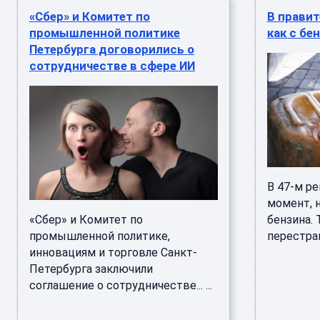
«Сбер» и Комитет по
В правит
промышленной политике
как с бе
Петербурга договорились о
сотрудничестве в сфере ИИ
В 47-м ре
момент, 
«Сбер» и Комитет по
бензина.
промышленной политике,
перестраи
инновациям и торговле Санкт-
Петербурга заключили
соглашение о сотрудничестве... ...