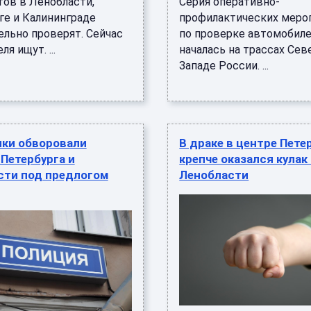
тов в Ленобласти,
Серия оперативно-
ге и Калининграде
профилактических меро
ельно проверят. Сейчас
по проверке автомобил
я ищут. ...
началась на трассах Сев
Западе России. ...
ки обворовали
В драке в центре Пете
Петербурга и
крепче оказался кулак
сти под предлогом
Ленобласти