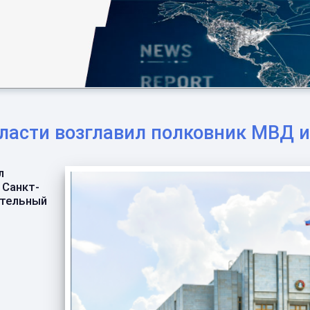
ласти возглавил полковник МВД и
л
 Санкт-
ительный