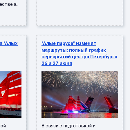
стве в...
я "Алых
"Алые паруса" изменят
маршруты: полный график
перекрытий центра Петербурга
26 и 27 июня
ной
В связи с подготовкой и