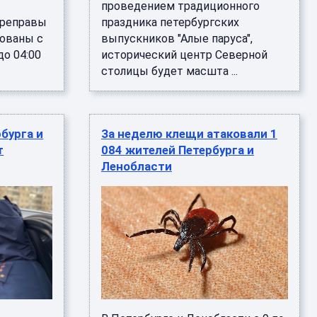
проведением традиционного
ереправы
праздника петербургских
рованы с
выпускников "Алые паруса",
до 04:00
исторический центр Северной
столицы будет масшта ...
бурга и
За неделю клещи атаковали 1
т
084 жителей Петербурга и
Ленобласти