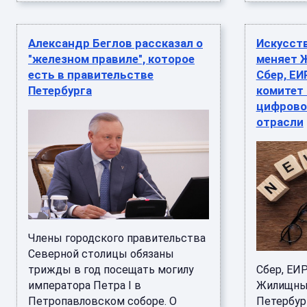
Александр Беглов рассказал о
Искусст
"железном правиле", которое
меняет Ж
есть в правительстве
Сбер, Е
Петербурга
комитет
цифрово
отрасли
Члены городского правительства
Северной столицы обязаны
трижды в год посещать могилу
Сбер, ЕИ
императора Петра I в
Жилищный
Петропавловском соборе. О
Петербур