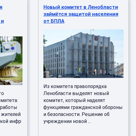
я
Новый комитет в Ленобласти
займётся защитой населения
 и
от БПЛА
Из комитета правопорядка
то
Ленобласти выделят новый
омитета:
комитет, который наделят
 работы
функциями гражданской обороны
 жителей
и безопасности. Решение об
ской инфр
учреждении новой ...