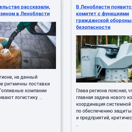
ельстве рассказали,
В Ленобласти появитс
нзином в Ленобласти
комитет с функциями
гражданской обороны
безопасности
гионе, на данный
не ритмичны поставки
 Топливные компании
Глава региона пояснил, ч
вают логистику. ...
главная задача нового к
координация системной
по обеспечению защиты
и предприятий, критиче
...