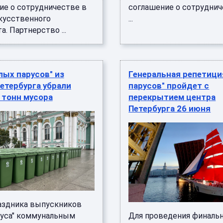
ие о сотрудничестве в
соглашение о сотрудниче
кусственного
...
а. Партнерство ...
лых парусов" из
Генеральная репетици
етербурга убрали
парусов" пройдет с
 тонн мусора
перекрытием центра
Петербурга 26 июня
аздника выпускников
руса" коммунальным
Для проведения финаль