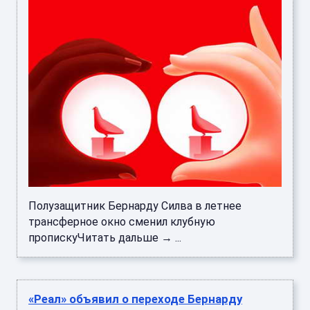
Полузащитник Бернарду Силва в летнее
трансферное окно сменил клубную
пропискуЧитать дальше → ...
«Реал» объявил о переходе Бернарду