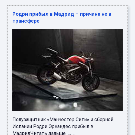
Родри прибыл в Мадрид – причина не в
трансфере
Полузащитник «Манчестер Сити» и сборной
Испании Родри Эрнандес прибыл в
МадридЧитать дальше → ...