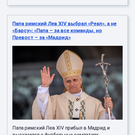
Папа римский Лев XIV выбрал «Реал», а не
«Барсу»: «Папа – за все команды, но
Превост – за «Мадрид»
Папа римский Лев XIV прибыл в Мадрид и
высказался о футбольных симпатиях.