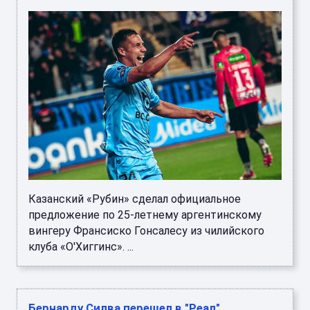
Казанский «Рубин» сделал официальное
предложение по 25-летнему аргентинскому
вингеру Франсиско Гонсалесу из чилийского
клуба «О′Хиггинс». ...
Бернарду Силва перешел в "Реал"