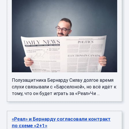
Полузащитника Бернарду Силву долгое время
слухи связывали с «Барселоной», но всё идёт к
тому, что он будет играть за «Реал»Чи ...
«Реал» и Бернарду согласовали контракт
по схеме «2+1»