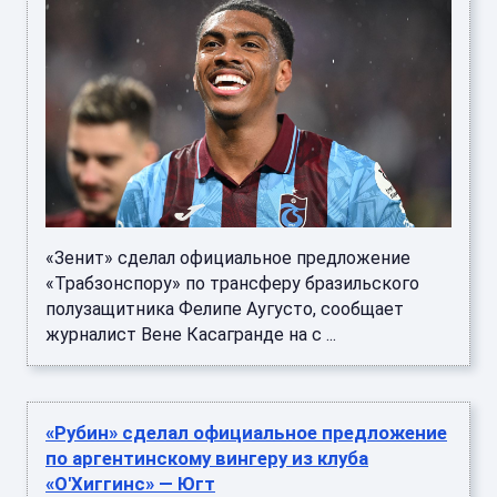
«Зенит» сделал официальное предложение
«Трабзонспору» по трансферу бразильского
полузащитника Фелипе Аугусто, сообщает
журналист Вене Касагранде на с ...
«Рубин» сделал официальное предложение
по аргентинскому вингеру из клуба
«О′Хиггинс» — Югт