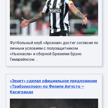
Футбольный клуб «Арсенал» достиг согласия по
личным условиям с полузащитником
«Ньюкасла» и сборной Бразилии Бруно
Гимарайнсом. ...
«Зенит» сделал официальное предложение
«Трабзонспору» по Фелипе Аугусто —
Касагранде