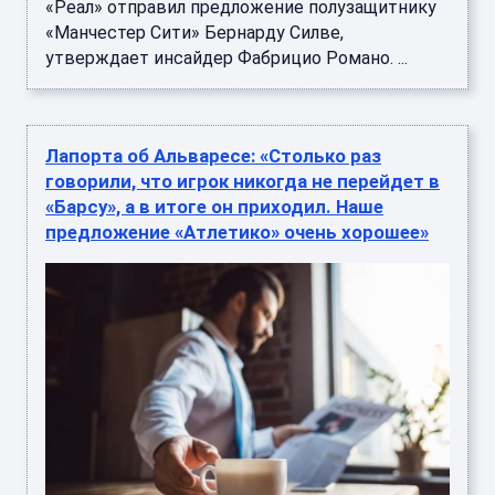
«Реал» отправил предложение полузащитнику
«Манчестер Сити» Бернарду Силве,
утверждает инсайдер Фабрицио Романо. ...
Лапорта об Альваресе: «Столько раз
говорили, что игрок никогда не перейдет в
«Барсу», а в итоге он приходил. Наше
предложение «Атлетико» очень хорошее»