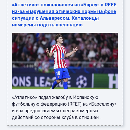
«Атлетико» пожаловался на «Барсу» в RFEF
из-за «нарушения этических норм» на фоне
ситуации с Альваресом. Каталонцы
намерены подать апелляцию
«Атлетико» подал жалобу в Испанскую
футбольную федерацию (RFEF) на «Барселону»
из-за предполагаемых неправомерных
действий со стороны клуба в отношен ...