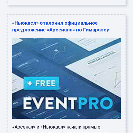
«Ньюкасл» отклонил официальное
предложение «Арсенала» по Гимараэсу
«Арсенал» и «Ньюкасл» начали прямые