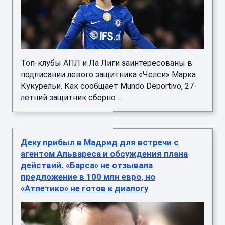
Топ-клубы АПЛ и Ла Лиги заинтересованы в
подписании левого защитника «Челси» Марка
Кукурельи. Как сообщает Mundo Deportivo, 27-
летний защитник сборно ...
Деку прибыл в Мадрид для встречи с
агентом Альвареса и обсуждения плана
действий. «Барса» не отзывала
предложение в 100 млн евро, но
«Атлетико» не готов к диалогу