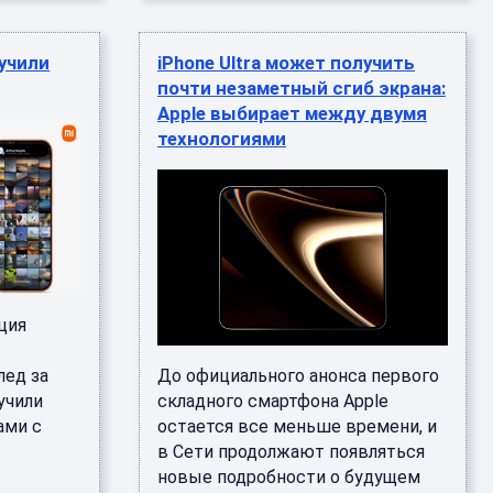
учили
iPhone Ultra может получить
почти незаметный сгиб экрана:
Apple выбирает между двумя
технологиями
ция
лед за
До официального анонса первого
учили
складного смартфона Apple
ами с
остается все меньше времени, и
в Сети продолжают появляться
новые подробности о будущем