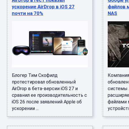
AirDrop вТест показал
Google у
ускорение AirDrop в iOS 27
файлов м
почти на 70%
NAS
Блогер Тим Скофилд
Компания
протестировал обновленный
обновлен
AirDrop в бета-версии iOS 27 и
системы A
сравнил ее производительность с
расширяе
iOS 26 после заявлений Apple об
файлами 
ускорении ...
устройств