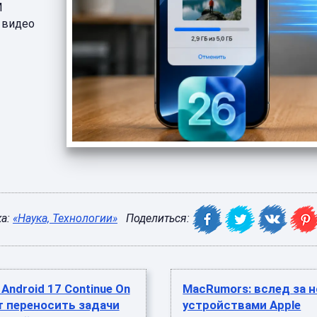
М
и видео
ка:
«Наука, Технологии»
Поделиться:
Android 17 Continue On
MacRumors: вслед за 
т переносить задачи
устройствами Apple