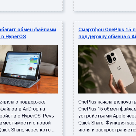
обавит обмен файлами
Смартфон OnePlus 15 
p в HyperOS
поддержку обмена с A
бъявила о поддержке
OnePlus начала включать
файлов в AirDrop на
OnePlus 15 обмен файла
ройств с HyperOS. Речь
устройствами Apple чере
овместимости с новой
Quick Share. Функция зар
ick Share, через кото ...
июня и распространяется 