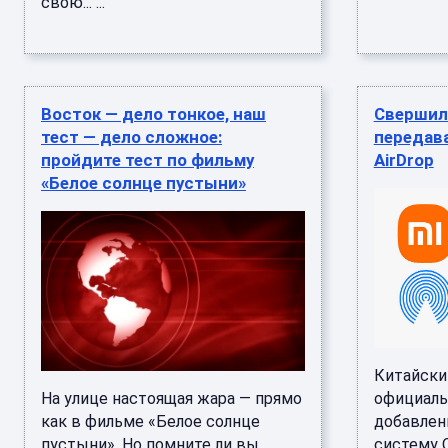
свою... ...
Восток — дело тонкое, наш
Свершило
тест — дело сложное:
передава
пройдите тест по фильму
AirDrop
«Белое солнце пустыни»
Китайски
На улице настоящая жара — прямо
официаль
как в фильме «Белое солнце
добавлен
пустыни». Но помните ли вы
систему Q