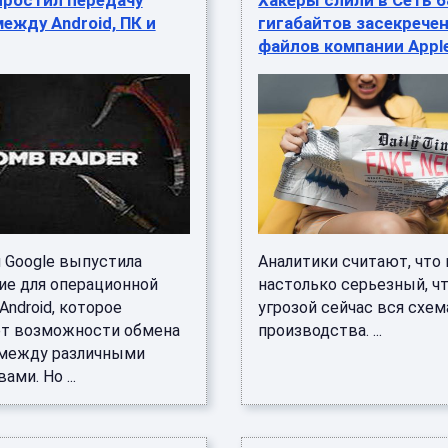
простил передачу
Хакеры слили в Сеть 
ежду Android, ПК и
гигабайтов засекрече
файлов компании Appl
 Google выпустила
Аналитики считают, что
ие для операционной
настолько серьезный, ч
ndroid, которое
угрозой сейчас вся схем
т возможности обмена
производства. ...
между различными
ами. Но ...