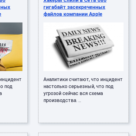
680
Хакеры слили в Сеть 680
нных
гигабайт засекреченных
e
файлов компании Apple
 инцидент
Аналитики считают, что инцидент
то под
настолько серьезный, что под
а
угрозой сейчас вся схема
производства. ...