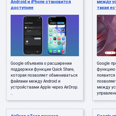
Android и iPhone становится
между ус
доступнее
такая ес
Google объявила о расширении
Google п
поддержки функции Quick Share,
функцию C
которая позволяет обмениваться
появится 
файлами между Android и
позволяе
устройствами Apple через AirDrop.
между ус
...
управление