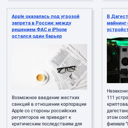
Apple оказалась под угрозой
В Дагес
запрета в России: между
майнинг
решением ФАС и iPhone
устройс
остался один барьер
Незаконн
Возможное введение жестких
111 устр
санкций в отношении корпорации
криптова
Apple со стороны российских
дагестан
регуляторов не приведет к
этом соо
критическим последствиям для
филиала "Р