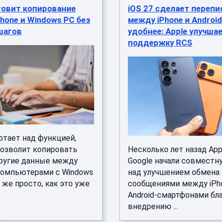
товит копирование
iOS 27 сделает перепи
hone и Windows PC без
между iPhone и Androi
шагов
удобнее: Apple улучша
поддержку RCS
отает над функцией,
позволит копировать
Несколько лет назад App
другие данные между
Google начали совместн
 компьютерами с Windows
над улучшением обмена
 же просто, как это уже
сообщениями между iPh
Android-смартфонами бл
внедрению ...