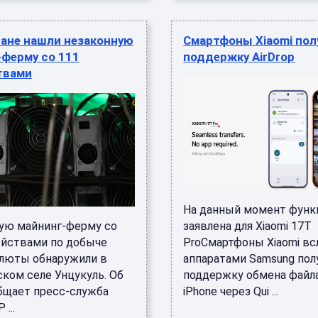
тане нашли незаконную
Смартфоны Xiaomi пол
-ферму со 111
поддержку AirDrop
твами
На данный момент функ
ую майнинг-ферму со
заявлена для Xiaomi 17T
ойствами по добыче
ProСмартфоны Xiaomi вс
люты обнаружили в
аппаратами Samsung пол
ском селе Унцукуль. Об
поддержку обмена файл
бщает пресс-служба
iPhone через Qui ...
 ...