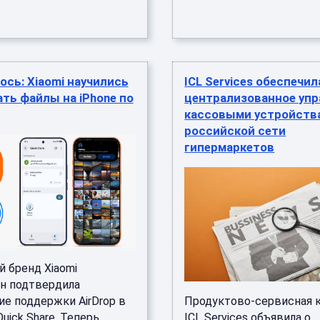
сь: Xiaomi научились
ICL Services обеспечил
ть файлы на iPhone по
централизованное упр
кассовыми устройств
российской сети
гипермаркетов
й бренд Xiaomi
н подтвердила
ие поддержки AirDrop в
Продуктово-сервисная 
uick Share. Теперь
ICL Services объявила о