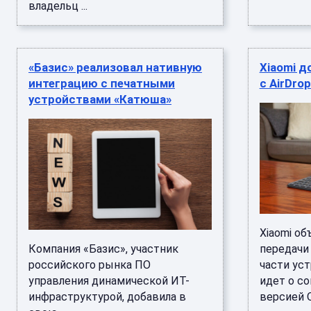
владельц ...
«Базис» реализовал нативную
Xiaomi д
интеграцию с печатными
с AirDro
устройствами «Катюша»
Xiaomi о
Компания «Базис», участник
передачи 
российского рынка ПО
части уст
управления динамической ИТ-
идет о с
инфраструктурой, добавила в
версией Qu