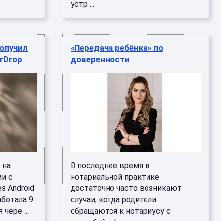
устр ...
получил
«Передача ребёнка» по
irDrop
доверенности
 на
В последнее время в
ми с
нотариальной практике
з Android
достаточно часто возникают
аботала 9
случаи, когда родители
чере ...
обращаются к нотариусу с