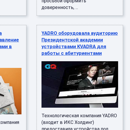
просьбой оформить
доверенность, ...
а
YADRO оборудовала аудиторию
авление
Президентской академии
ами в
устройствами KVADRA для
работы с абитуриентами
Технологическая компания YADRO
компания
(входит в ИКС Холдинг)
предоставила устройства под