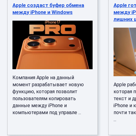
Apple создаст буфер обмена
Apple го
между iPhone и Windows
между iP
лишних 
Компания Apple на данный
момент разрабатывает новую
Apple раб
функцию, которая позволит
которая 
пользователям копировать
текст и 
данные между iPhone и
iPhone и
компьютерами под управле ...
почти так
...