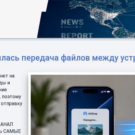
енилась передача файлов между ус
анет на
ды и
ние
, поэтому
 отправку
 КАНАЛ
ТЬ САМЫЕ