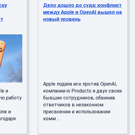
ску
Дело дошло до суда: конфликт
d
между Apple и OpenAI вышел на
ет
новый уровень
Apple подала иск против OpenAI,
le и
компании io Products и двух своих
ую работу
бывших сотрудников, обвинив
ответчиков в незаконном
one и
присвоении и использовании
агодаря
комм ...