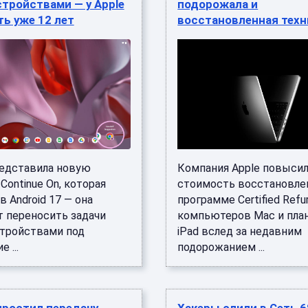
тройствами — у Apple
подорожала и
ть уже 12 лет
восстановленная техн
редставила новую
Компания Apple повыси
ontinue On, которая
стоимость восстановле
в Android 17 — она
программе Certified Refu
т переносить задачи
компьютеров Mac и пл
тройствами под
iPad вслед за недавним
 ...
подорожанием ...