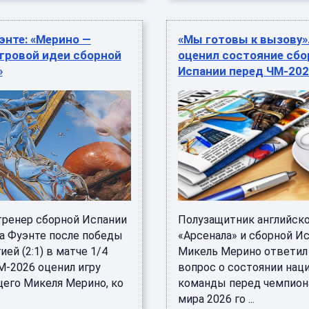
энте: «Мерино —
«Мы готовы к вызову»
гровой идеи сборной
оценил состояние сбо
»
Испании перед ЧМ-20
тренер сборной Испании
Полузащитник английск
ла Фуэнте после победы
«Арсенала» и сборной И
ией (2:1) в матче 1/4
Микель Мерино ответил
М-2026 оценил игру
вопрос о состоянии нац
его Микеля Мерино, ко
команды перед чемпио
мира 2026 го ...