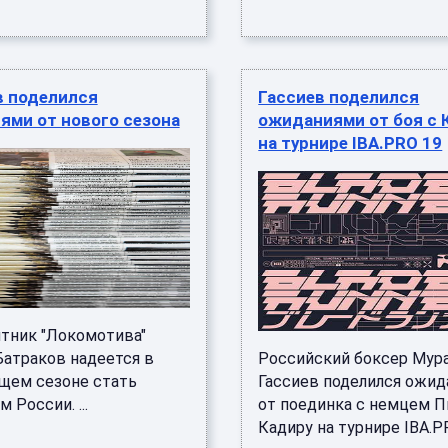
в поделился
Гассиев поделился
ями от нового сезона
ожиданиями от боя с 
на турнире IBA.PRO 19
тник "Локомотива"
Батраков надеется в
Российский боксер Мур
щем сезоне стать
Гассиев поделился ожи
 России. ...
от поединка с немцем 
Кадиру на турнире IBA.PRO