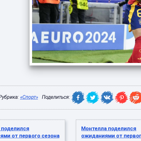
Рубрика:
«Спорт»
Поделиться:
 поделился
Монтелла поделился
ями от первого сезона
ожиданиями от первог