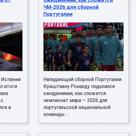
и от
ожиданиями, как сложится
ЧМ-2026 для сборной
Португалии
 Испании
Нападающий сборной Португалии
л итоги
Криштиану Роналду поделился
нала
ожиданиями, как сложится
 с
чемпионат мира — 2026 для
лся в
португальской национальной
команды. ...