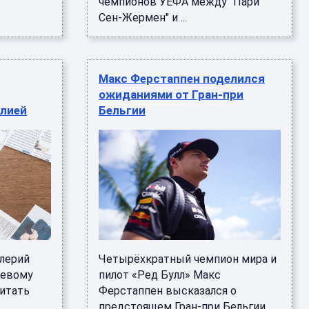
чемпионов УЕФА между "Пари
Сен-Жермен" и ...
Макс Ферстаппен поделился
ожиданиями от Гран-при
алией
Бельгии
алерий
Четырёхкратный чемпион мира и
тевому
пилот «Ред Булл» Макс
итать
Ферстаппен высказался о
предстоящем Гран-при Бельгии,