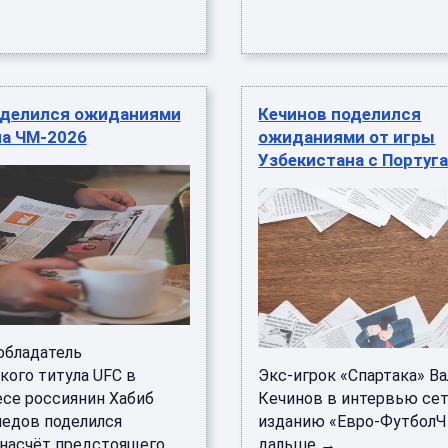
оделился ожиданиями
Кечинов поделился
ла ЧМ-2026
ожиданиями от игры
Узбекистана с Португ
бладатель
кого титула UFC в
Экс-игрок «Спартака» В
есе россиянин Хабиб
Кечинов в интервью се
едов поделился
изданию «Евро-ФутболЧ
насчёт предстоящего
дальше → ...