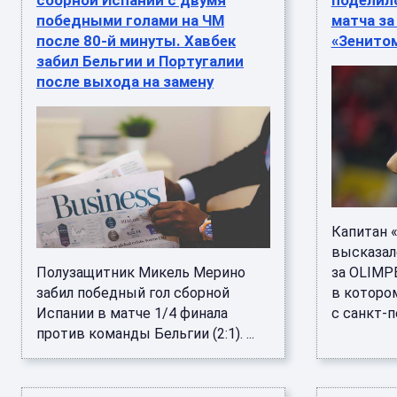
сборной Испании с двумя
поделил
победными голами на ЧМ
матча за
после 80-й минуты. Хавбек
«Зенито
забил Бельгии и Португалии
после выхода на замену
Капитан 
высказал
Полузащитник Микель Мерино
за OLIMP
забил победный гол сборной
в которо
Испании в матче 1/4 финала
с санкт-п
против команды Бельгии (2:1). ...