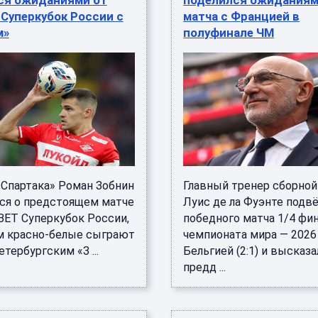
ся ожиданиями от
поделился ожиданиям
 Суперкубок России с
матча с Францией в
м»
полуфинале ЧМ
«Спартака» Роман Зобнин
Главный тренер сборной
ся о предстоящем матче
Луис де ла Фуэнте подвё
BET Суперкубок России,
победного матча 1/4 фи
м красно-белые сыграют
чемпионата мира — 2026
етербургским «З ...
Бельгией (2:1) и высказа
предд ...