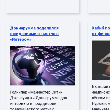
...
Доннарумма поделился
Хабиб п
ожиданиями от матча с
от фина
«Интером»
Бывший о
Голкипер «Манчестер Сити»
чемпионс
Джанлуиджи Доннарумма дал
лёгком в
интервью в преддверии
Нурмагом
товарищеского матча с
мнением 