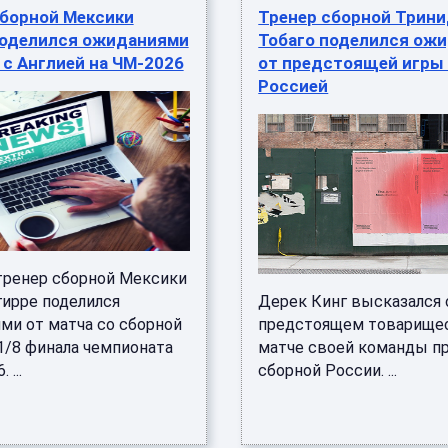
сборной Мексики
Тренер сборной Трини
поделился ожиданиями
Тобаго поделился ож
 с Англией на ЧМ-2026
от предстоящей игры
Россией
тренер сборной Мексики
гирре поделился
Дерек Кинг высказался 
ми от матча со сборной
предстоящем товарище
1/8 финала чемпионата
матче своей команды п
 ...
сборной России. ...