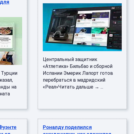
 для
Центральный защитник
«Атлетика» Бильбао и сборной
 Турции
Испании Эмерик Лапорт готов
казал,
перебраться в мадридский
анды на
«Реал»Читать дальше → ...
ната
 Фуэнте
Роналду поделился