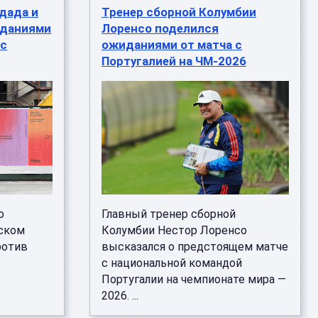
дада и
Тренер сборной Колумбии
иданиями
Лоренсо поделился
 с
ожиданиями от матча с
Португалией на ЧМ-2026
о
Главный тренер сборной
ском
Колумбии Нестор Лоренсо
ротив
высказался о предстоящем матче
с национальной командой
Португалии на чемпионате мира —
2026. ...