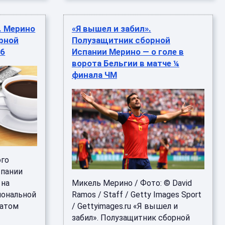
. Мерино
«Я вышел и забил».
рной
Полузащитник сборной
26
Испании Мерино — о голе в
ворота Бельгии в матче ¼
финала ЧМ
ого
спании
 на
Микель Мерино / Фото: © David
иональной
Ramos / Staff / Getty Images Sport
натом
/ Gettyimages.ru «Я вышел и
забил». Полузащитник сборной