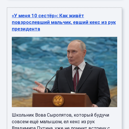
«У меня 10 сестёр»: Как живёт
повзрослевший мальчик, евший кекс из рук
президента
Школьник Вова Сыропятов, который будучи
совсем ещё малышом, ел кекс из рук
Владимира Путина, уже не помнит встречу с