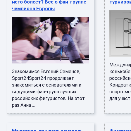
него болеет? Все о фан-группе
турниров
чемпиона Европы
Междуна
Знакомимся.Евгений Семенов,
конькобе
Sport24Sport24 продолжает
российск
знакомиться с основателями и
Кондратю
ведущими фан-групп лучших
спортсме
российских фигуристов. На этот
для участи
раз Анна ...