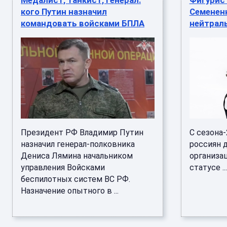
Медалист, танкист, генерал:
Фигурис
кого Путин назначил
Семенен
командовать войсками БПЛА
нейтрал
Президент РФ Владимир Путин
С сезона-
назначил генерал-полковника
россиян 
Дениса Лямина начальником
организа
управления Войсками
статусе ...
беспилотных систем ВС РФ.
Назначение опытного в ...