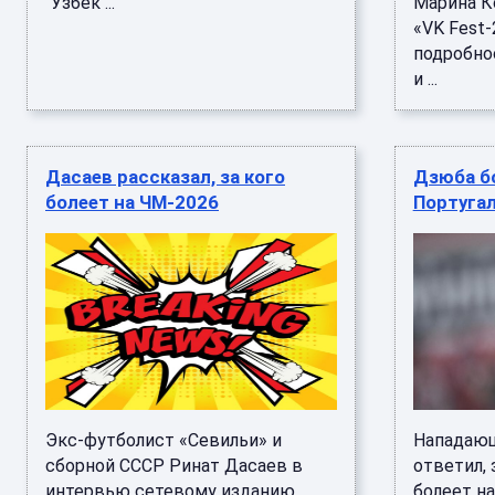
"Узбек ...
Марина К
«VK Fest
подробно
и ...
Дасаев рассказал, за кого
Дзюба б
болеет на ЧМ-2026
Португал
Экс-футболист «Севильи» и
Нападаю
сборной СССР Ринат Дасаев в
ответил,
интервью сетевому изданию
болеет н