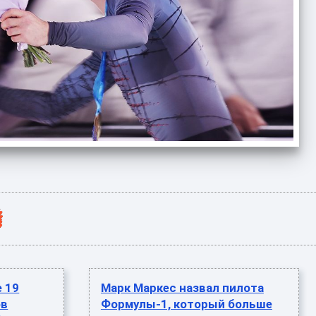
 19
Марк Маркес назвал пилота
ов
Формулы-1, который больше