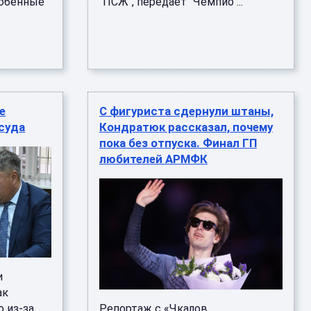
собенные
"ПСЖ", передает "Чемпио ...
е
С фигуриста сдернули штаны,
 суда
Кондратюк рассказал, почему
пока без отпуска. Финал ГП
любителей АРМФК
и
ак
о из-за
Репортаж с «Чкалов