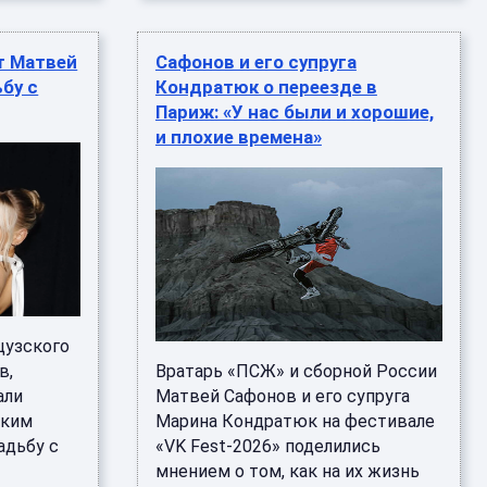
т Матвей
Сафонов и его супруга
бу с
Кондратюк о переезде в
Париж: «У нас были и хорошие,
и плохие времена»
цузского
в,
Вратарь «ПСЖ» и сборной России
али
Матвей Сафонов и его супруга
ским
Марина Кондратюк на фестивале
адьбу с
«VK Fest-2026» поделились
мнением о том, как на их жизнь