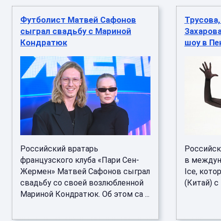
Футболист Матвей Сафонов
Трусова,
сыграл свадьбу с Мариной
Захаров
Кондратюк
шоу в Пе
Российский вратарь
Российск
французского клуба «Пари Сен-
в междун
Жермен» Матвей Сафонов сыграл
Ice, кото
свадьбу со своей возлюбленной
(Китай) с 7
Мариной Кондратюк. Об этом са ...