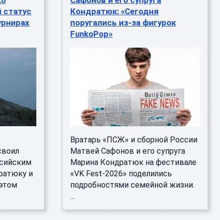
ко
Сафонов и его супруга
 статус
Кондратюк: «Сегодня
урнирах
поругались из-за фигурок
FunkoPop»
Вратарь «ПСЖ» и сборной России
своил
Матвей Сафонов и его супруга
ссийским
Марина Кондратюк на фестивале
ратюку и
«VK Fest-2026» поделились
 этом
подробностями семейной жизни.
...