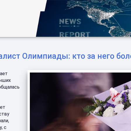
лист Олимпиады: кто за него бол
жает
учших
ообщалась
яет
ству
али,
, с