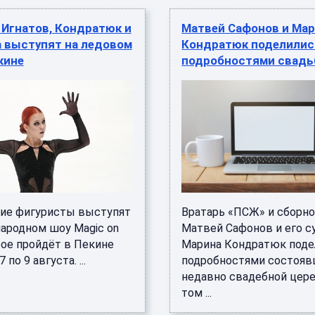
 Игнатов, Кондратюк и
Матвей Сафонов и Ма
а выступят на ледовом
Кондратюк поделилис
кине
подробностями свад
ие фигуристы выступят
Вратарь «ПСЖ» и сборн
ародном шоу Magic on
Матвей Сафонов и его с
рое пройдёт в Пекине
Марина Кондратюк поде
 по 9 августа. ...
подробностями состоя
недавно свадебной цере
том ...