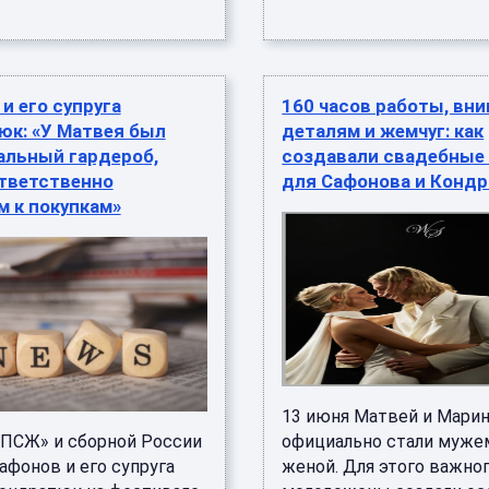
и его супруга
160 часов работы, вни
юк: «У Матвея был
деталям и жемчуг: как
альный гардероб,
создавали свадебные
ответственно
для Сафонова и Конд
 к покупкам»
13 июня Матвей и Мари
«ПСЖ» и сборной России
официально стали муже
афонов и его супруга
женой. Для этого важно