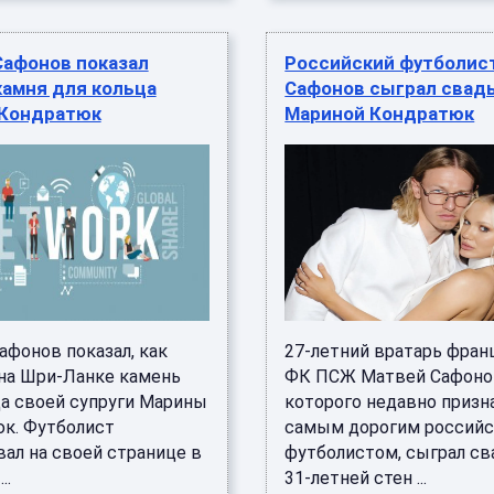
Сафонов показал
Российский футболис
камня для кольца
Сафонов сыграл свадь
Кондратюк
Мариной Кондратюк
афонов показал, как
27-летний вратарь фран
на Шри-Ланке камень
ФК ПСЖ Матвей Сафоно
ца своей супруги Марины
которого недавно призн
к. Футболист
самым дорогим россий
вал на своей странице в
футболистом, сыграл св
..
31-летней стен ...