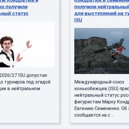
ты Кондратюк и
Кондратюк и Семенен
ко получили
получили нейтральный
ьный статус
для выступлений на т
ISU
2026/27 ISU допустил
до турниров под эгидой
Международный союз
ции в нейтральном
конькобежцев (ISU) при
нейтральный статус ро
фигуристам Марку Конд
Евгению Семененко. Об
сообщается на с ...