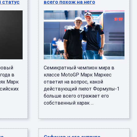
 статус
всего похож на него
зовый
Семикратный чемпион мира в
года в
классе MotoGP Марк Маркес
ях Марк
ответил на вопрос, какой
ссийских
действующий пилот Формулы-1
больше всего отражает его
собственный харак ...