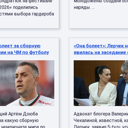
ондратюк на фестивале
молодожены создали о
-2026» поделились
наряды. ...
стями выбора гардероба
олеет за сборную
«Она болеет»: Лерчек н
ии на ЧМ по футболу
явилась на заседание
щий Артём Дзюба
Адвокат блогера Валери
 за какую сборную
Чекалиной, известной, к
а чемпионате мира по
Лерчек, заявил 5-tv.ru, чт