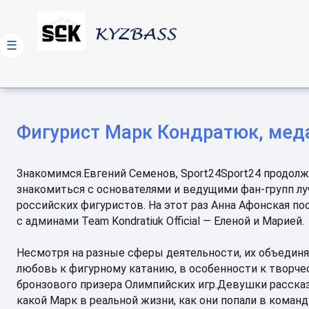
☰
Фигурист Марк Кондратюк, меда
Знакомимся.Евгений Семенов, Sport24Sport24 продол
знакомиться с основателями и ведущими фан-групп л
российских фигуристов. На этот раз Анна Афонская п
с админами Team Kondratiuk Official — Еленой и Марией.
Несмотря на разные сферы деятельности, их объедин
любовь к фигурному катанию, в особенности к творче
бронзового призера Олимпийских игр.Девушки рассказ
какой Марк в реальной жизни, как они попали в команду