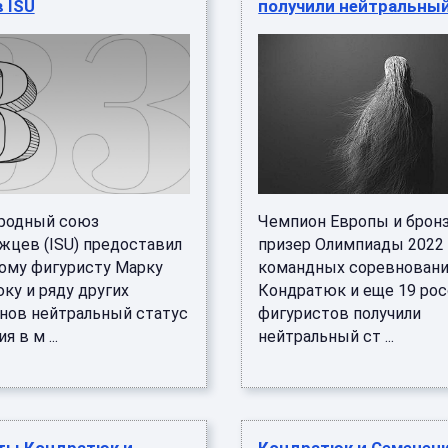
 ISU
получили нейтральный
родный союз
Чемпион Европы и брон
жцев (ISU) предоставил
призер Олимпиады 2022 
ому фигуристу Марку
командных соревновани
ку и ряду других
Кондратюк и еще 19 ро
нов нейтральный статус
фигуристов получили
я в м ...
нейтральный ст ...