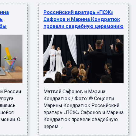
рина
Российский вратарь «ПСЖ»
ь
Сафонов и Марина Кондратюк
ьбы
провели свадебную церемонию
ой России
Матвей Сафонов и Марина
упруга
Кондратюк / Фото: © Соцсети
лились
Марины Кондратюк Российский
вшейся
вратарь «ПСЖ» Сафонов и Марина
монии. О
Кондратюк провели свадебную
церем ...