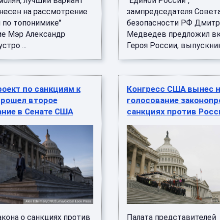
молян, лучший вариант
"Единой России",
несен на рассмотрение
зампредседателя Совет
 по топонимике"
безопасности РФ Дмит
е Мэр Александр
Медведев предложил в
стро ...
Героя России, выпускника
оект по санкциям к
Конгресс США вынес 
прошел второе
голосование законопр
ние в Сенате США
санкциях против Росс
акона о санкциях против
Палата представителей