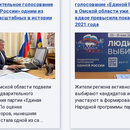
ительное голосование
голосование «Единой 
России» одним из
в Омской области уже
асштабных в истории
вдвое превысила пока
2021 года
мской области подвели
Жители региона активно
едварительного
выбирают кандидатов и
ния партии «Единая
участвуют в формирова
 По оценке
Народной программы парти
торов, нынешняя
тала одной из са ...