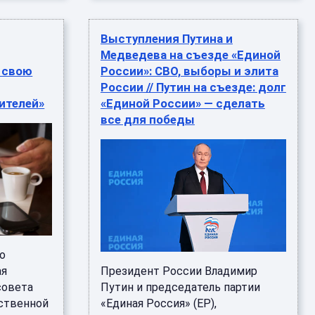
Выступления Путина и
Медведева на съезде «Единой
 свою
России»: СВО, выборы и элита
России // Путин на съезде: долг
ителей»
«Единой России» — сделать
все для победы
о
ая
Президент России Владимир
совета
Путин и председатель партии
рственной
«Единая Россия» (ЕР),