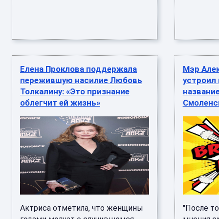
Елена Проклова поддержала
Мэр Але
пережившую насилие Любовь
устроил 
Толкалину: «Это признание
названи
облегчит ей жизнь»
Смоленс
Актриса отметила, что женщины
"После то