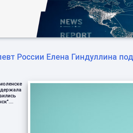
певт России Елена Гиндуллина по
Смоленске
ддержала
вились
к"....