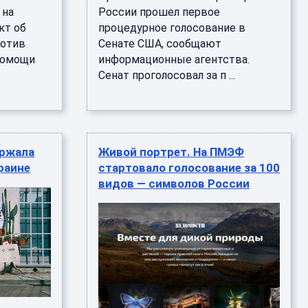
 на
России прошел первое
кт об
процедурное голосование в
ротив
Сенате США, сообщают
помощи
информационные агентства.
Сенат проголосовал за п ...
ержала
Живой портрет. На ПМЭФ
раине
стартовало голосование за 100
видов — символов России