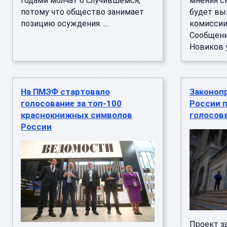
годами молчат о случившемся,
мнения с
потому что общество занимает
будет вы
позицию осуждения. ...
комиссии
Сообщени
Новиков у
На ПМЭФ стартовало
Законопр
голосование за топ-100
России 
краснокнижных символов
голосова
России
Проект з