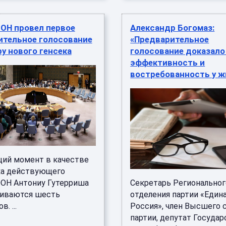
ОН провел первое
Александр Богомаз:
ительное голосование
«Предварительное
у нового генсека
голосование доказало
эффективность и
востребованность у ж
щий момент в качестве
а действующего
ООН Антониу Гутерриша
Секретарь Региональног
иваются шесть
отделения партии «Един
. ...
Россия», член Высшего 
партии, депутат Госуда