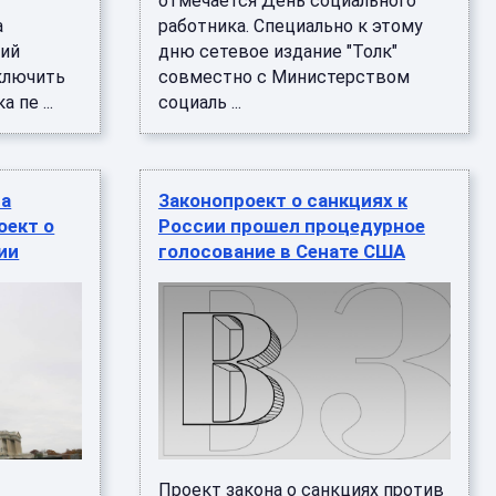
отмечается День социального
а
работника. Специально к этому
рий
дню сетевое издание "Толк"
ключить
совместно с Министерством
 пе ...
социаль ...
на
Законопроект о санкциях к
оект о
России прошел процедурное
ии
голосование в Сенате США
Проект закона о санкциях против