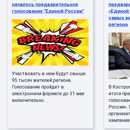
началось предварительное
предвар
голосование "Единой России"
«Единой 
самых м
региона
Участвовать в нем будут свыше
95 тысяч жителей региона.
Голосование пройдет в
В Костро
электронном формате до 31 мая
итоги пр
включительно. ...
голосова
Россия».
организа
кампания с