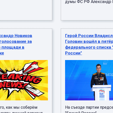
думы ФС РФ Александр Б
ксандр Новиков
Герой России Владисл
голосование за
Головин вошёл в пятё
е площади в
федерального списка 
ке
России"
го, как мы соберём
На съезде партии предс