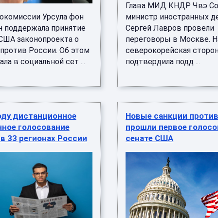
Глава МИД КНДР Чвэ Со
рокомиссии Урсула фон
министр иностранных д
н поддержала принятие
Сергей Лавров провели
США законопроекта о
переговоры в Москве. Н
 против России. Об этом
северокорейская сторо
ала в социальной сет ...
подтвердила подд ...
оду дистанционное
Новые санкции против
нное голосование
прошли первое голосо
в 33 регионах России
сенате США