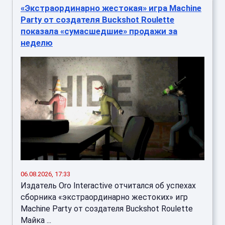
«Экстраординарно жестокая» игра Machine
Party от создателя Buckshot Roulette
показала «сумасшедшие» продажи за
неделю
06.08.2026, 17:33
Издатель Oro Interactive отчитался об успехах
сборника «экстраординарно жестоких» игр
Machine Party от создателя Buckshot Roulette
Майка ...