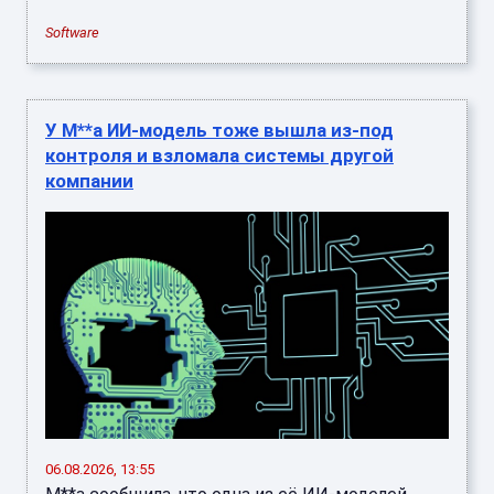
Software
У M**a ИИ-модель тоже вышла из-под
контроля и взломала системы другой
компании
06.08.2026, 13:55