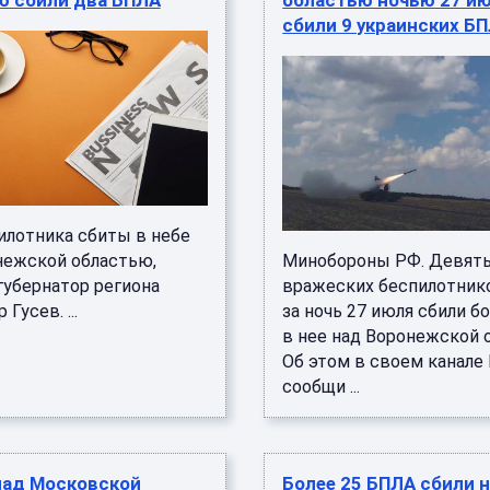
ю сбили два БПЛА
областью ночью 27 и
сбили 9 украинских Б
илотника сбиты в небе
нежской областью,
Минобороны РФ. Девят
губернатор региона
вражеских беспилотник
Гусев. ...
за ночь 27 июля сбили 
в нее над Воронежской 
Об этом в своем канале
сообщи ...
над Московской
Более 25 БПЛА сбили 