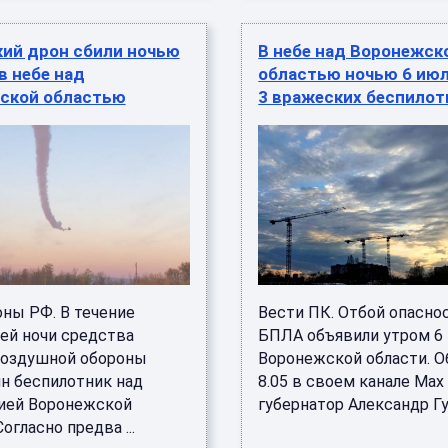
кий дрон сбили ночью
В небе над Воронежск
в небе над
областью ночью 6 июл
ской областью
3 вражеских беспилот
ны РФ. В течение
Вести ПК. Отбой опасно
й ночи средства
БПЛА объявили утром 6
оздушной обороны
Воронежской области. О
ин беспилотник над
8.05 в своем канале Ма
ией Воронежской
губернатор Александр Гус
Согласно предва ...