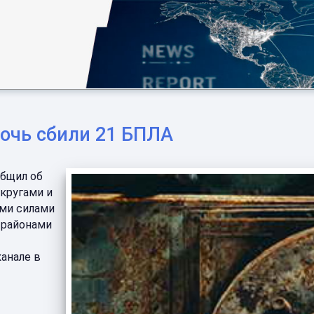
очь сбили 21 БПЛА
общил об
кругами и
ми силами
 районами
канале в