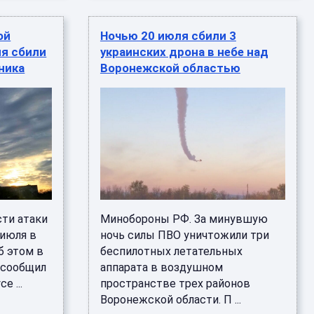
ой
Ночью 20 июля сбили 3
я сбили
украинских дрона в небе над
ника
Воронежской областью
сти атаки
Минобороны РФ. За минувшую
 июля в
ночь силы ПВО уничтожили три
б этом в
беспилотных летательных
х сообщил
аппарата в воздушном
е ...
пространстве трех районов
Воронежской области. П ...