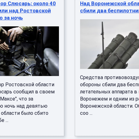
ор Слюсарь: около 40
Над Воронежской обл
или над Ростовской
сбили два беспилотни
 за ночь
Средства противовозд
ор Ростовской области
обороны сбили два бес
сарь сообщил в своем
летательных аппарата в 
"Максе", что за
Воронежем и одним из 
 ночь над девятью
Воронежской области. О
 области было сбито
соо ...
 ...