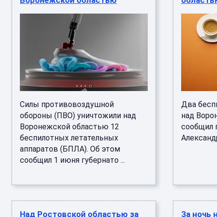
Воронежской областью
область
Силы противовоздушной
Два бесп
обороны (ПВО) уничтожили над
над Воро
Воронежской областью 12
сообщил 
беспилотных летательных
Александр 
аппаратов (БПЛА). Об этом
сообщил 1 июня губернато ...
Над Ростовской областью за
За ночь 