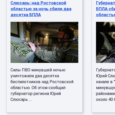
Слюсарь: над Ростовской
Губернат
областью за ночь сбили два
БПЛА сб
десятка БПЛА
областью
Силы ПВО минувшей ночью
Губернат
уничтожили два десятка
Юрий Слю
беспилотников над Ростовской
канале в 
областью. Об этом сообщил
минувшую
губернатор региона Юрий
районами
Слюсарь. ...
около 40 бе