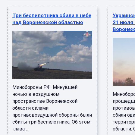
Три беспилотника сбили в небе
Украинс
над Воронежской областью
21 июля 
Воронеж
Минобороны РФ. Минувшей
ночью в воздушном
Миноборо
пространстве Воронежской
прошедше
области силами
противов
противовоздушной обороны были
сбили од
сбиты три беспилотника. Об этом
территор
глава ...
области. 