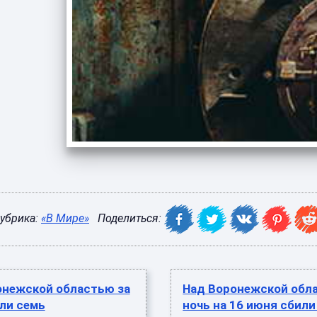
убрика:
«В Мире»
Поделиться:
онежской областью за
Над Воронежской обл
ли семь
ночь на 16 июня сбили