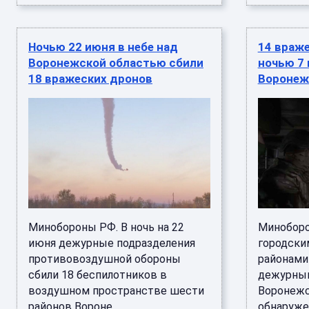
Ночью 22 июня в небе над
14 враж
Воронежской областью сбили
ночью 7 
18 вражеских дронов
Воронеж
Минобороны РФ. В ночь на 22
Миноборо
июня дежурные подразделения
городски
противовоздушной обороны
районами
сбили 18 беспилотников в
дежурным
воздушном пространстве шести
Воронежс
районов Вороне ...
обнаружен