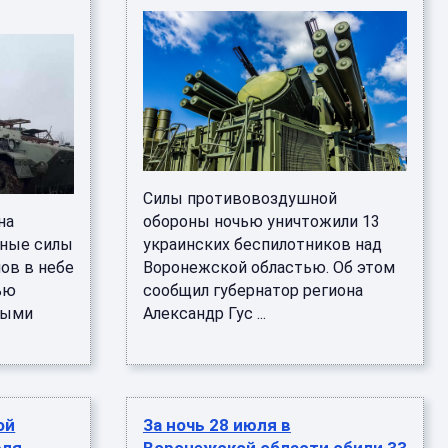
Силы противовоздушной
на
обороны ночью уничтожили 13
рные силы
украинских беспилотников над
ов в небе
Воронежской областью. Об этом
ью
сообщил губернатор региона
ными
Александр Гус ...
ой
За ночь 28 июля в