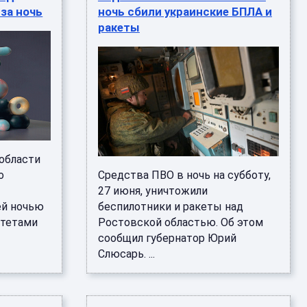
за ночь
ночь сбили украинские БПЛА и
ракеты
области
о
Средства ПВО в ночь на субботу,
27 июня, уничтожили
ей ночью
беспилотники и ракеты над
итетами
Ростовской областью. Об этом
сообщил губернатор Юрий
Слюсарь. ...