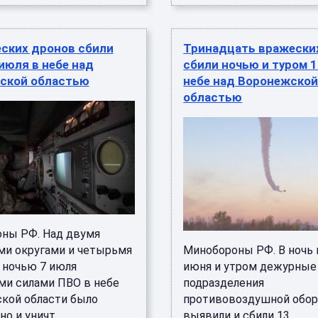
еских дронов сбили
Тринадцать вражески
июля в небе над
сбили ночью и туром 1
ской областью
небе над Воронежско
областью
ны РФ. Над двумя
ми округами и четырьмя
Минобороны РФ. В ночь 
 ночью 7 июля
июня и утром дежурные
и силами ПВО в небе
подразделения
кой области было
противовоздушной обо
о и уничт ...
выявили и сбили 13