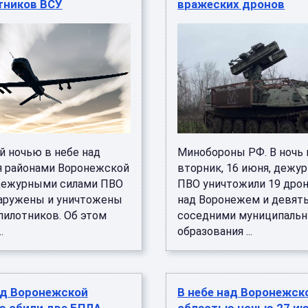
тников ВСУ
вражеских дронов
 ночью в небе над
Минобороны РФ. В ночь 
 районами Воронежской
вторник, 16 июня, дежу
дежурными силами ПВО
ПВО уничтожили 19 дрон
аружены и уничтожены
над Воронежем и девят
пилотников. Об этом
соседними муниципаль
.
образования ...
ад Воронежской
В небе над Воронежск