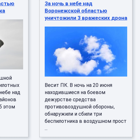
астью
За ночь в небе над
ка
Воронежской областью
уничтожили 3 вражеских дрона
ушной
пилотных
Весит ПК. В ночь на 20 июня
небе над
находившиеся на боевом
районов
дежурстве средства
б этом
противовоздушной обороны,
обнаружили и сбили три
беспилотника в воздушном прост
...