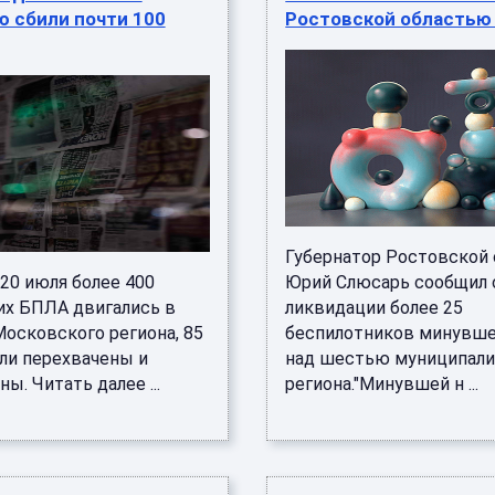
ю сбили почти 100
Ростовской областью 
Губернатор Ростовской 
 20 июля более 400
Юрий Слюсарь сообщил 
их БПЛА двигались в
ликвидации более 25
Московского региона, 85
беспилотников минувш
ыли перехвачены и
над шестью муниципал
ы. Читать далее ...
региона."Минувшей н ...