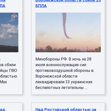
юля
Воронежской области сбили 33
ПЛА
БПЛА
ь
Минобороны РФ. В ночь на 28
ов сбили
июля военнослужащие сил
бойцы ПВО
противовоздушной обороны в
областью.
Воронежской области
 Мах
ликвидировали 33 украинских
беспилотных летательны ...
над
Над Ростовской областью за