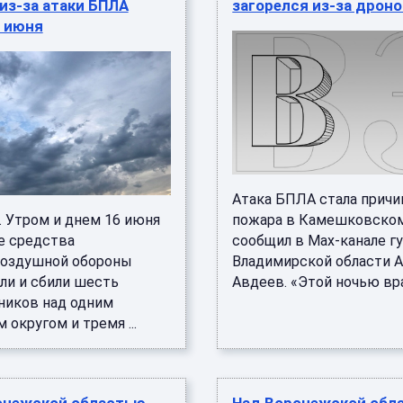
из-за атаки БПЛА
загорелся из-за дрон
6 июня
Атака БПЛА стала причи
. Утром и днем 16 июня
пожара в Камешковском
 средства
сообщил в Max-канале г
оздушной обороны
Владимирской области 
ли и сбили шесть
Авдеев. «Этой ночью враж
ников над одним
 округом и тремя ...