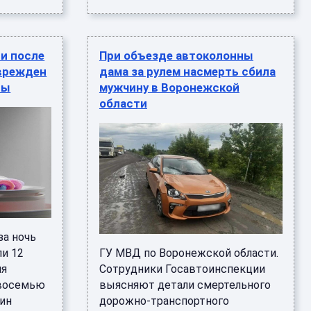
и после
При объезде автоколонны
оврежден
дама за рулем насмерть сбила
ры
мужчину в Воронежской
области
за ночь
и 12
ГУ МВД по Воронежской области.
мя
Сотрудники Госавтоинспекции
 восемью
выясняют детали смертельного
дин
дорожно-транспортного