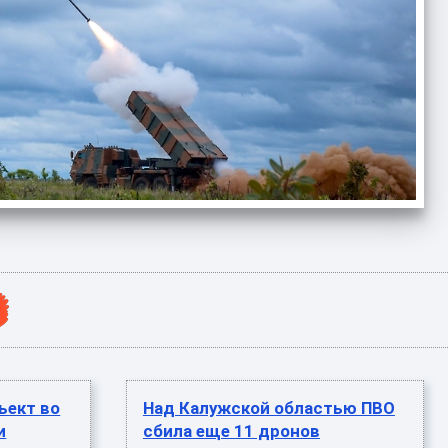
ъект во
Над Калужской областью ПВО
и
сбила еще 11 дронов