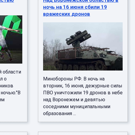
астью
Над Воронежской областью в
ночь на 16 июня сбили 19
вражеских дронов
й области
л о
Минобороны РФ. В ночь на
тников
вторник, 16 июня, дежурные силы
ночью."В
ПВО уничтожили 19 дронов в небе
им
над Воронежем и девятью
соседними муниципальными
образования ...