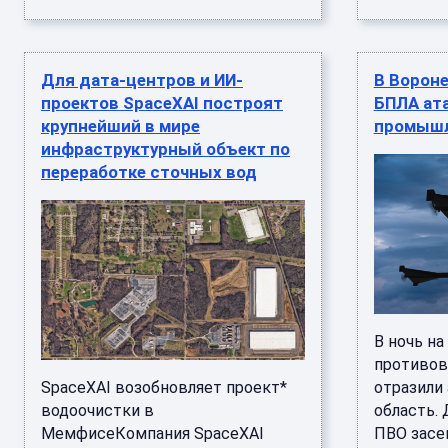
Для дата-центров и ИИ-
В Ворон
проектов SpaceXAI построят
БПЛА ат
крупнейший в мире
промышл
инфраструктурный объект по
переработке сточных вод
В ночь на
противов
SpaceXAI возобновляет проект*
отразили
водоочистки в
область.
МемфисеКомпания SpaceXAI
ПВО засе