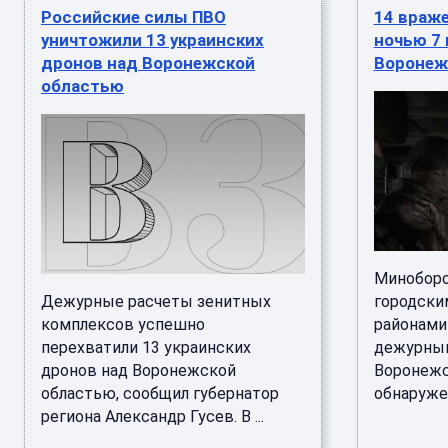
Российские силы ПВО
14 враж
уничтожили 13 украинских
ночью 7 
дронов над Воронежской
Воронеж
областью
Миноборо
Дежурные расчеты зенитных
городски
комплексов успешно
районами
перехватили 13 украинских
дежурным
дронов над Воронежской
Воронежс
областью, сообщил губернатор
обнаружен
региона Александр Гусев. В ...