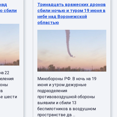
 над
Тринадцать вражеских дронов
ю сбили
сбили ночью и туром 19 июня в
небе над Воронежской
областью
на 22
еления
Минобороны РФ. В ночь на 19
роны
июня и утром дежурные
 в
подразделения
ве шести
противовоздушной обороны
выявили и сбили 13
беспилотников в воздушном
пространстве дв ...