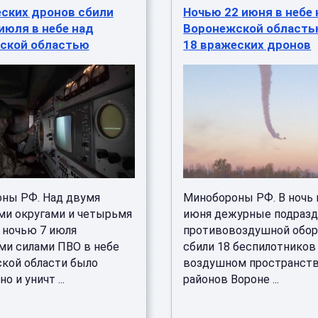
еских дронов сбили
Ночью 22 июня в небе
июля в небе над
Воронежской область
ской областью
18 вражеских дронов
ны РФ. Над двумя
Минобороны РФ. В ночь 
ми округами и четырьмя
июня дежурные подразд
 ночью 7 июля
противовоздушной обо
и силами ПВО в небе
сбили 18 беспилотников
кой области было
воздушном пространст
о и уничт ...
районов Вороне ...