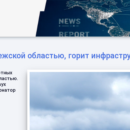
ежской областью, горит инфрастр
отных
ластью.
вух
ернатор