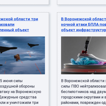
ежской области три
В Воронежской област
аковали
ночной атаки БПЛА п
енный объект
объект инфраструкту
 5 июня силы
В Воронежской области 
оздушной обороны
силы ПВО нейтрализовал
 атаку на Воронежскую
беспилотников над дву
 Дежурные средства
городскими округами и
кли и уничтожили три
районами, поврежден о