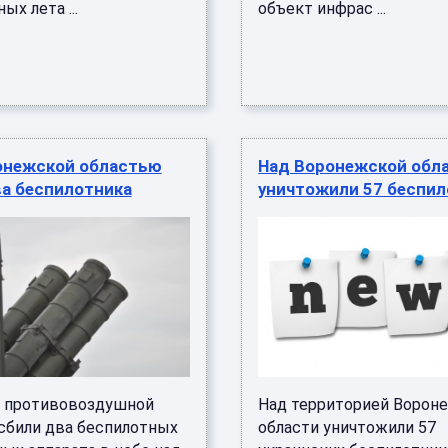
ых лета ...
объект инфрас ...
онежской областью
Над Воронежской обл
ва беспилотника
уничтожили 57 беспи
 противовоздушной
Над территорией Ворон
сбили два беспилотных
области уничтожили 57