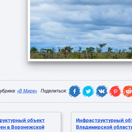
убрика:
«В Мире»
Поделиться:
руктурный объект
Инфраструктурный об
ен в Воронежской
Владимирской област