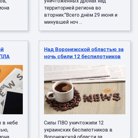
ов,
уничтоженных дронах над
иона
территорией региона во
вторник."Всего днём 29 июня и
минувшей ноч ...
ой
Над Воронежской областью за
БПЛА
ночь сбили 12 беспилотников
 в небе
Силы ПВО уничтожили 12
тью,
украинских беспилотников в
иона
Воронежской области за