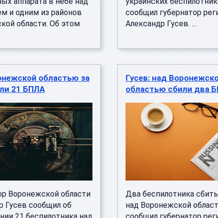
ых аппарата в небе над
украинских беспилотник
м и одним из районов
сообщил губернатор рег
кой области. Об этом
Александр Гусев. ...
онежской областью за
Гусев: над Воронежск
ли 21 БПЛА
областью сбили два 
ор Воронежской области
Два беспилотника сбиты
р Гусев сообщил об
над Воронежской облас
нии 21 беспилотника над
сообщил губернатор рег