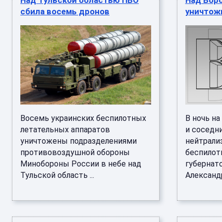
Над Тульской областью ПВО
Над Вор
сбила восемь дронов
уничтож
Восемь украинских беспилотных
В ночь н
летательных аппаратов
и соседн
уничтожены подразделениями
нейтрали
противовоздушной обороны
беспилот
Минобороны России в небе над
губернат
Тульской область ...
Александр 