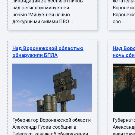
ликвидации 20 беспилотников
летательн
над регионом минувшей
Воронеже
ночью."Минувшей ночью
Воронежс
дежурными силами ПВО ...
соо ...
Над Воронежской областью
Над Вор
обнаружили БПЛА
ночь сби
Губернатор Воронежской области
Губернат
Александр Гусев сообщил в
Александ
Telegram-канале об обнаружении
уничтоже