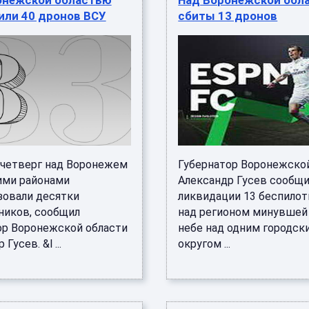
онежской областью
Над Воронежской обл
или 40 дронов ВСУ
сбиты 13 дронов
а четверг над Воронежем
Губернатор Воронежско
ими районами
Александр Гусев сообщи
зовали десятки
ликвидации 13 беспило
ников, сообщил
над регионом минувшей 
ор Воронежской области
небе над одним городск
Гусев. &l ...
округом ...