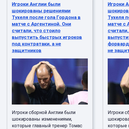
Игроки Англии были
Игроки 
шокированы решениями
шокиров
Тухеля после гола Гордона в
Тухеля п
матче с Аргентиной. Они
матче с 
считали, что стоило
считали,
выпустить быстрых игроков
выпусти
под контратаки, а не
форвардо
защитников
не защи
Игроки сборной Англии были
Игроки с
шокированы изменениями,
шокирова
которые главный тренер Томас
которые 