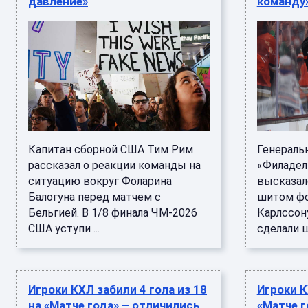
давление»
команду
Капитан сборной США Тим Рим
Генераль
рассказал о реакции команды на
«Филадел
ситуацию вокруг Фоларина
высказал
Балогуна перед матчем с
шитом фо
Бельгией. В 1/8 финала ЧМ-2026
Карлссон
США уступи ...
сделали ш
Игроки КХЛ забили 4 гола из 18
Игроки К
на «Матче года» – отличились
«Матче г