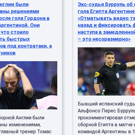
Англии были
Экс-судья Бурруль об
аны решениями
гола Египта Аргентине
осле гола Гордона в
«Отматывать видео та
Аргентиной. Они
назад и фиксировать 
 что стоило
наступа в замедленно
ть быстрых
– это несоразмерно»
в под контратаки, а
тников
Бывший испанский судь
Альфонсо Перес Буррул
борной Англии были
прокомментировал отме
ны изменениями,
сборной Египта в матче 
главный тренер Томас
командой Аргентины в 1