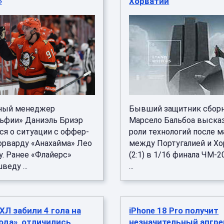
»
Хорватии
ный менеджер
Бывший защитник сбор
ьфии» Даниэль Бриэр
Марсело Бальбоа высказ
ся о ситуации с оффер-
роли технологий после м
рварду «Анахайма» Лео
между Португалией и Х
у. Ранее «Флайерс»
(2:1) в 1/16 финала ЧМ-20
веду ...
...
ХЛ забили 4 гола на
iPhone 18 Pro получит
ода», отличились
незначительный апгр