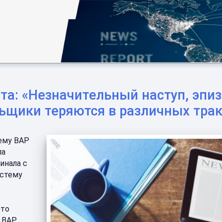
та: «Незначительный наступ, эпиз
ьщики теряются в различных тра
ему ВАР
ла
инала с
истему
Это
 ВАР,