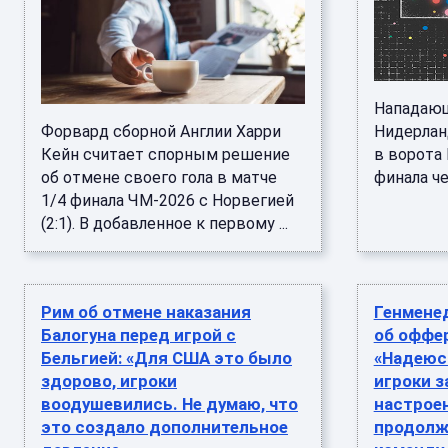
Нападающ
Форвард сборной Англии Харри
Нидерланд
Кейн считает спорным решение
в ворота
об отмене своего гола в матче
финала че
1/4 финала ЧМ-2026 с Норвегией
(2:1). В добавленное к первому ...
Рим об отмене наказания
Генмене
Балогуна перед игрой с
об оффе
Бельгией: «Для США это было
«Надеюс
здорово, игроки
игроки з
воодушевились. Не думаю, что
настрое
это создало дополнительное
продолж