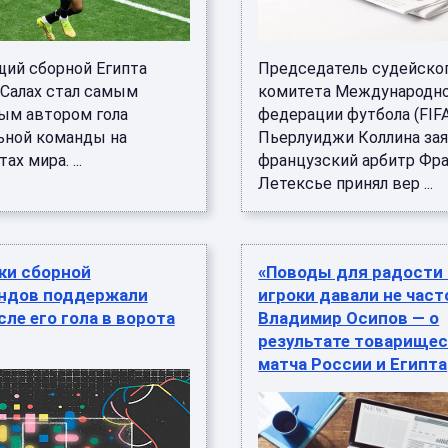
ий сборной Египта
Председатель судейско
Салах стал самым
комитета Международн
ым автором гола
федерации футбола (FIF
ьной команды на
Пьерлуиджи Коллина зая
х мира. ...
французский арбитр Фр
Летексье принял вер ...
ки сборной
«Поводы для радости
ндов поддержали
игроки давали не часто
сле его гола в ворота
Владимир Осипов — о
результате товарищес
матча России и Египта