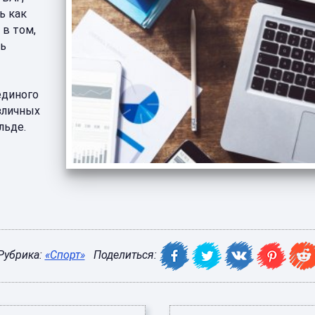
ь как
 в том,
ть
единого
зличных
льде.
Рубрика:
«Спорт»
Поделиться: