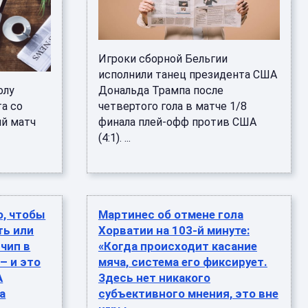
Игроки сборной Бельгии
исполнили танец президента США
олу
Дональда Трампа после
та со
четвертого гола в матче 1/8
ий матч
финала плей-офф против США
(4:1). ...
о, чтобы
Мартинес об отмене гола
ть или
Хорватии на 103-й минуте:
 чип в
«Когда происходит касание
– и это
мяча, система его фиксирует.
А
Здесь нет никакого
а
субъективного мнения, это вне