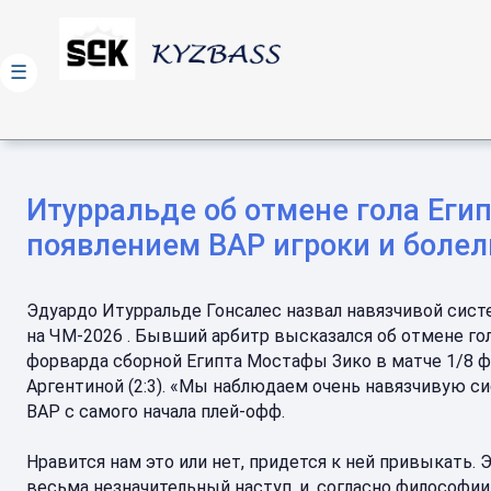
☰
Итурральде об отмене гола Егип
появлением ВАР игроки и болел
Эдуардо Итурральде Гонсалес назвал навязчивой сист
на ЧМ-2026 . Бывший арбитр высказался об отмене го
форварда сборной Египта Мостафы Зико в матче 1/8 ф
Аргентиной (2:3). «Мы наблюдаем очень навязчивую с
ВАР с самого начала плей-офф.
Нравится нам это или нет, придется к ней привыкать. 
весьма незначительный наступ, и, согласно философии