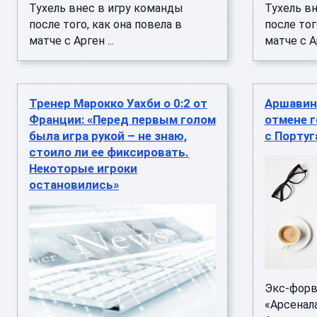
Тухель внес в игру команды
Тухель в
после того, как она повела в
после тог
матче с Арген ...
матче с Ар
Тренер Марокко Уахби о 0:2 от
Аршавин
Франции: «Перед первым голом
отмене г
была игра рукой – не знаю,
с Португ
стоило ли ее фиксировать.
Некоторые игроки
остановились»
Экс-форв
«Арсенал