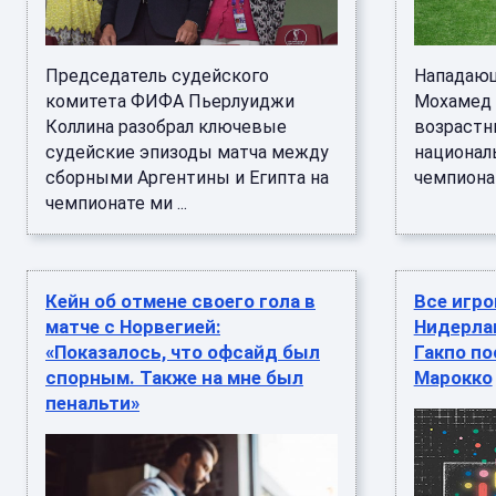
Председатель судейского
Нападающ
комитета ФИФА Пьерлуиджи
Мохамед 
Коллина разобрал ключевые
возрастн
судейские эпизоды матча между
национал
сборными Аргентины и Египта на
чемпионата
чемпионате ми ...
Кейн об отмене своего гола в
Все игро
матче с Норвегией:
Нидерла
«Показалось, что офсайд был
Гакпо по
спорным. Также на мне был
Марокко
пенальти»