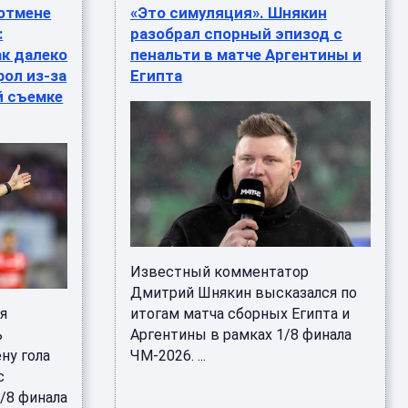
 отмене
«Это симуляция». Шнякин
:
разобрал спорный эпизод с
к далеко
пенальти в матче Аргентины и
фол из-за
Египта
й съемке
Известный комментатор
Дмитрий Шнякин высказался по
я
итогам матча сборных Египта и
ь
Аргентины в рамках 1/8 финала
ну гола
ЧМ-2026. ...
с
/8 финала