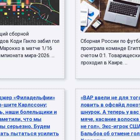
ий сборной
ов Коди Гакпо забил гол
Сборная России по футб
 Марокко в матче 1/16
проиграла команде Егип
мпионата мира-2026. ...
счетом 0:1. Товарищеск
проходил в Каире. ...
джер «Филадельфии»
«ВАР ввели не для тог
р-шите Карлссону:
ловить в офсайд локо
ь, наши болельщики и
шнурок. А теперь у вас
аметили, что мы
мяче, касание волоска 
ны серьезно. Будем
не гол». Экс-игрок СШ
ать пытаться усилить
Бальбоа об отмене гол