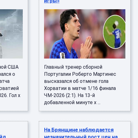
игры»
ной США
Главный тренер сборной
ался о
Португалии Роберто Мартинес
атча
высказался об отмене гола
орватией
Хорватии в матче 1/16 финала
26. Гол х
ЧМ-2026 (2:1). На 13-й
добавленной минуте х ...
На Брянщине наблюдается
ейд
незначительный рост цен на