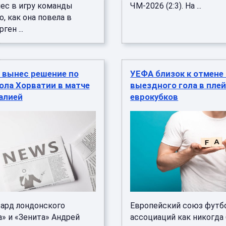
нес в игру команды
ЧМ-2026 (2:3). На ...
о, как она повела в
ген ...
 вынес решение по
УЕФА близок к отмене
ола Хорватии в матче
выездного гола в пле
алией
еврокубков
ард лондонского
Европейский союз футб
а» и «Зенита» Андрей
ассоциаций как никогда 