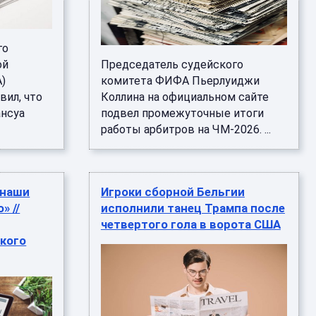
го
ой
Председатель судейского
A)
комитета ФИФА Пьерлуиджи
вил, что
Коллина на официальном сайте
ансуа
подвел промежуточные итоги
работы арбитров на ЧМ-2026. ...
 наши
Игроки сборной Бельгии
» //
исполнили танец Трампа после
четвертого гола в ворота США
кого