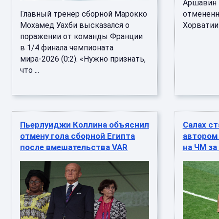
Аршавин 
Главный тренер сборной Марокко
отмененн
Мохамед Уахби высказался о
Хорватии 
поражении от команды Франции
в 1/4 финала чемпионата
мира-2026 (0:2). «Нужно признать,
что ...
Пьерлуиджи Коллина объяснил
Салах с
отмену гола сборной Египта
автором 
после вмешательства VAR
на ЧМ з