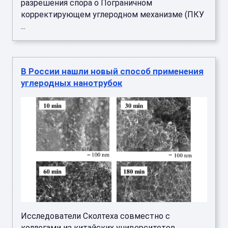
разрешения спора о Пограничном
корректирующем углеродном механизме (ПКУ
...
В России нашли новый способ применения
углеродных нанотрубок
Исследователи Сколтеха совместно с
коллегами из китайских университетов