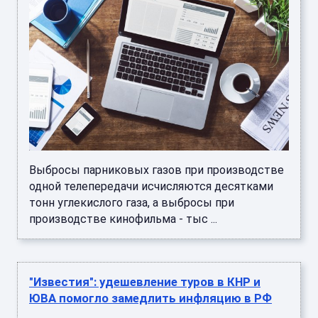
Выбросы парниковых газов при производстве
одной телепередачи исчисляются десятками
тонн углекислого газа, а выбросы при
производстве кинофильма - тыс ...
"Известия": удешевление туров в КНР и
ЮВА помогло замедлить инфляцию в РФ