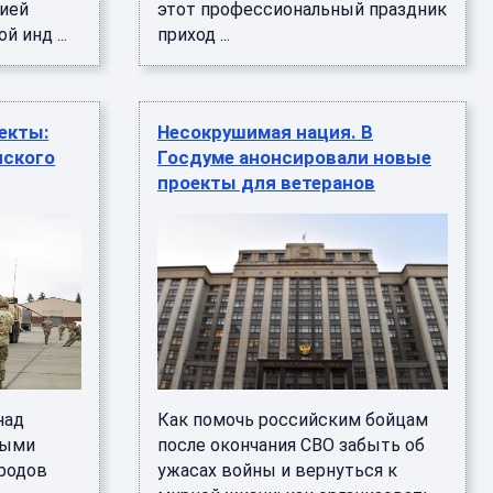
ией
этот профессиональный праздник
 инд ...
приход ...
екты:
Несокрушимая нация. В
нского
Госдуме анонсировали новые
проекты для ветеранов
над
Как помочь российским бойцам
ными
после окончания СВО забыть об
 родов
ужасах войны и вернуться к