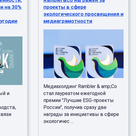
енности,
Rambler&Co награжен за
и на 30%
проекты в сфере
экологического просвещения и
лугодии
медиаграмотности
Медиахолдинг Rambler & amp;Co
лый и
стал лауреатом ежегодной
премии "Лучшие ESG-проекты
одств,
России", получив сразу две
связи
награды за инициативы в сфере
экологичес ...