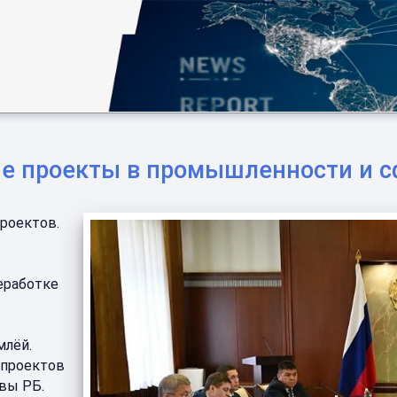
е проекты в промышленности и с
роектов.
еработке
млёй.
тпроектов
авы РБ.