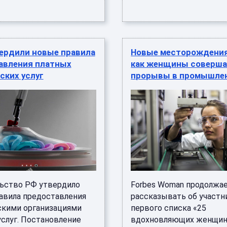
вердили новые правила
Новые месторождения
авления платных
как женщины соверш
ских услуг
прорывы в промышле
ьство РФ утвердило
Forbes Woman продолжа
авила предоставления
рассказывать об участн
кими организациями
первого списка «25
услуг. Постановление
вдохновляющих женщин