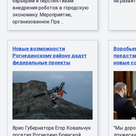
барьерам и перспективам
на развит
внедрения роботов в городскую
экономику. Мероприятие,
организованное Пра ...
Новые возможности
Воробье
Рогнединскому району дадут
предста
федеральные проекты
новые с
Врио Губернатора Егор Ковальчук
"Мы дор
посетил Рогнедино Брянской
дружески