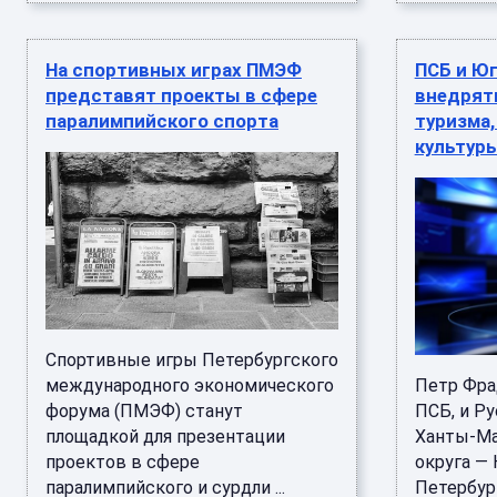
На спортивных играх ПМЭФ
ПСБ и Юг
представят проекты в сфере
внедрят
паралимпийского спорта
туризма,
культур
Спортивные игры Петербургского
международного экономического
Петр Фра
форума (ПМЭФ) станут
ПСБ, и Ру
площадкой для презентации
Ханты-Ма
проектов в сфере
округа — 
паралимпийского и сурдли ...
Петербур