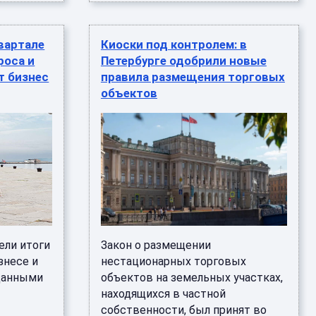
квартале
Киоски под контролем: в
роса и
Петербурге одобрили новые
т бизнес
правила размещения торговых
объектов
ели итоги
Закон о размещении
знесе и
нестационарных торговых
 данными
объектов на земельных участках,
находящихся в частной
собственности, был принят во