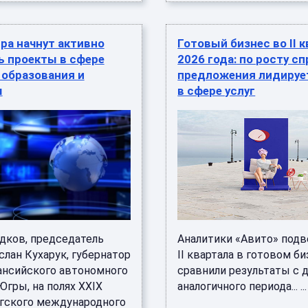
ра начнут активно
Готовый бизнес во II 
ь проекты в сфере
2026 года: по росту сп
 образования и
предложения лидируе
ы
в сфере услуг
дков, председатель
Аналитики «Авито» подв
слан Кухарук, губернатор
II квартала в готовом би
нсийского автономного
сравнили результаты с
Югры, на полях XXIX
аналогичного периода... ...
гского международного