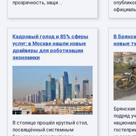
прозрачность, защи ...
опубликов
официаль .
Кадровый голод и 85% сферы
В Брянс
услуг: в Москве нашли новые
новые т
драйверы для роботизации
экономики
Брянская 
подряд у
В столице прошёл круглый стол,
национал
посвящённый системным
гостепри