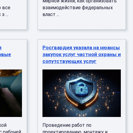
мирной жизни; как организовать
о все
взаимодействие федеральных
 ...
власт ...
я
Росгвардия указала на нюансы
овые
закупок услуг частной охраны и
сопутствующих услуг
кой
Проведение работ по
с рабочей
проектированию, монтажу и