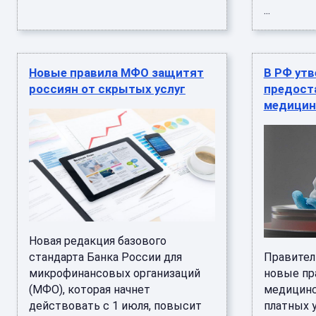
...
Новые правила МФО защитят
В РФ ут
россиян от скрытых услуг
предост
медицин
Новая редакция базового
стандарта Банка России для
Правител
микрофинансовых организаций
новые пр
(МФО), которая начнет
медицинс
действовать с 1 июля, повысит
платных 