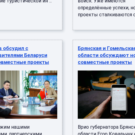
ие туристической ин ...
войск. Уже имеются
определённые успехи, н
проекты сталкиваются с з
в обсудил с
Брянская и Гомельска
вителями Беларуси
области обсуждают н
овместные проекты
совместные проекты
ожим нашими
Врио губернатора Брянс
ми, партнерскими,
области Егор Ковальчук 