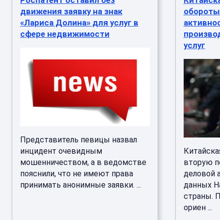
Роспатент оставил без
Китайск
движения заявку на знак
обороты 
«Лариса Долина» для услуг в
активнос
сфере недвижимости
производ
услуг
Представитель певицы назвал
инцидент очевидным
Китайска
мошенничеством, а в ведомстве
вторую п
пояснили, что не имеют права
деловой 
принимать анонимные заявки. ...
данных Н
страны. 
ориен ...