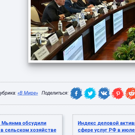
убрика:
«В Мире»
Поделиться:
и Мьянма обсудили
Индекс деловой актив
 в сельском хозяйстве
сфере услуг РФ в июл