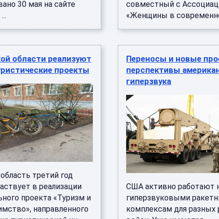
ано 30 мая на сайте
совместный с Ассоциац
..
«Женщины в современной
кой области реализуют
Переносы и новые про
уристические проекты
перспективы америка
гиперзвука
область третий год
частвует в реализации
США активно работают 
ьного проекта «Туризм и
гиперзвуковыми ракет
имство», направленного
комплексам для разных