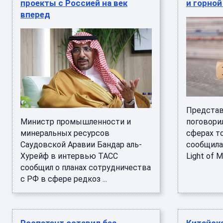
проекты с Россией на век
и горно
вперед
Представ
Министр промышленности и
поговори
минеральных ресурсов
сферах то
Саудовской Аравии Бандар аль-
сообщила 
Хурейф в интервью ТАСС
Light of M
сообщил о планах сотрудничества
с РФ в сфере редкоз ...