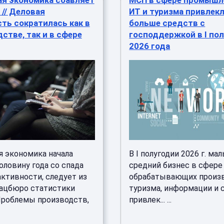
ая экономика сбавляет
МСП в сфере промышл
// Деловая
ИТ и туризма привлекл
ть сократилась как в
больше средств с
стве, так и в сфере
господдержкой в I по
2026 года
я экономика начала
В I полугодии 2026 г. ма
оловину года со спада
средний бизнес в сфере
активности, следует из
обрабатывающих произв
ацбюро статистики
туризма, информации и 
Проблемы производств,
привлек... ...