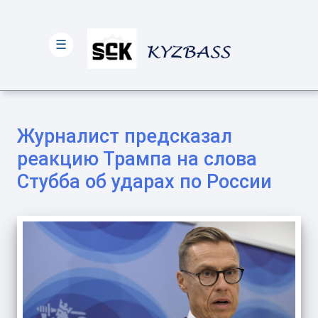
☰
Журналист предсказал
реакцию Трампа на слова
Стубба об ударах по России