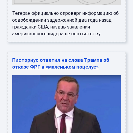
Тегеран официально опроверг информацию об
освобождении задержанной два года назад
гражданки США, назвав заявления
американского лидера не соответству ...
Писториус ответил на слова Трампа об
отказе ФРГ в «маленьком поцелуе»