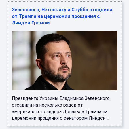
Зеленского, Нетаньяху и Стубба отсадили
от Трампа на церемонии прощания с
Линдси Грэмом
Президента Украины Владимира Зеленского
отсадили на несколько рядов от
американского лидера Дональда Трампа на
церемонии прощания с сенатором Линдси ...