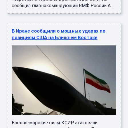
сообщил главнокомандующий ВМФ России А ...
В Иране сообщили о мощных ударах по
позициям США на Ближнем Востоке
Военно-морские силы КСИР атаковали