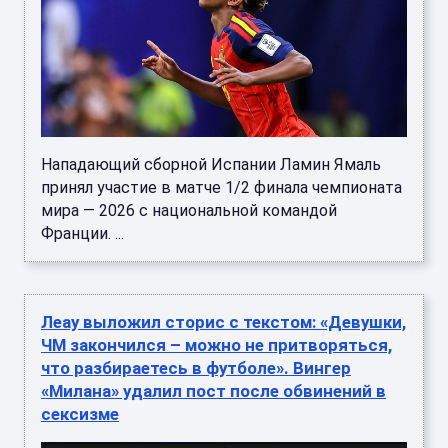
Нападающий сборной Испании Ламин Ямаль
принял участие в матче 1/2 финала чемпионата
мира — 2026 с национальной командой
Франции. ...
Леау выложил сторис с текстом: «Девушки,
ЧМ закончился – можно не притворяться,
что разбираетесь в футболе». Вингер
«Милана» удалил пост после обвинений в
сексизме