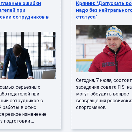
 главные ошибки
Крянин: "Допускать р
ателей при
надо без нейтральног
ении сотрудников в
статуса"
Сегодня, 7 июля, состои
 самых серьезных
заседание совета FIS, н
аботодателей при
могут обсудить вопрос
нии сотрудников с
возвращения российски
й работы в офис
спортсменов. ...
ся резкое изменение
з подготовки ...