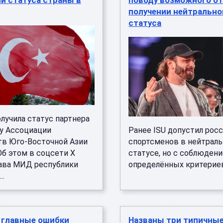
и статуса страны в
поводу возможного от
получении нейтрально
статуса
лучила статус партнера
гу Ассоциации
Ранее ISU допустил рос
тв Юго-Восточной Азии
спортсменов в нейтрал
Об этом в соцсети X
статусе, но с соблюден
лава МИД республики
определённых критериев. 
..
 главные ошибки
Названы три типичны