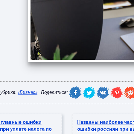
убрика:
«Бизнес»
Поделиться:
 главные ошибки
Названы наиболее час
при уплате налога по
ошибки россиян при 