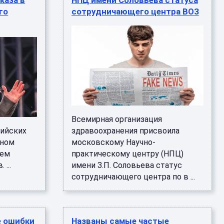
каза в
НПЦ имени Соловьева статуса
го
сотрудничающего центра ВОЗ
Всемирная организация
сийских
здравоохранения присвоила
ьном
московскому Научно-
ием
практическому центру (НПЦ)
...
имени З.П. Соловьева статус
сотрудничающего центра по в ...
е ошибки
Названы самые частые