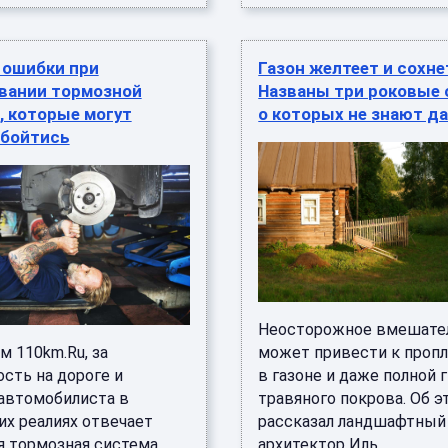
 ошибки при
Газон желтеет и сохне
вании тормозной
Названы три роковые 
, которые могут
о которых не знают д
обойтись
Неосторожное вмешате
м 110km.Ru, за
может привести к проп
сть на дороге и
в газоне и даже полной 
автомобилиста в
травяного покрова. Об э
их реалиях отвечает
рассказал ландшафтный
я тормозная система.
архитектор Иль ...