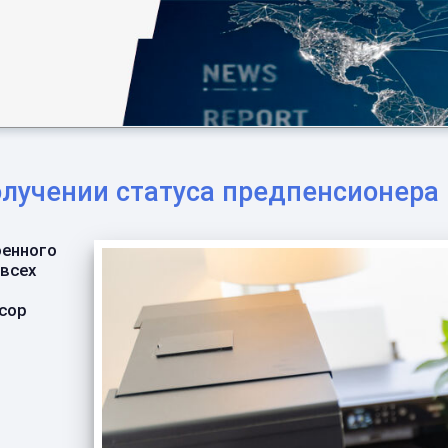
олучении статуса предпенсионера
оенного
 всех
ссор