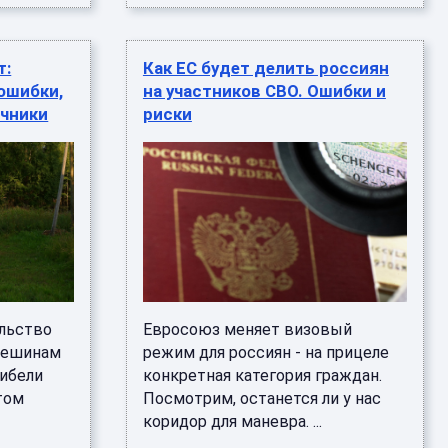
т:
Как ЕС будет делить россиян
ошибки,
на участников СВО. Ошибки и
ачники
риски
льство
Евросоюз меняет визовый
лешинам
режим для россиян - на прицеле
гибели
конкретная категория граждан.
том
Посмотрим, останется ли у нас
коридор для маневра. ...