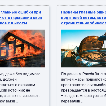
 главные ошибки при
Названы главные оши
— от открывания окон
водителей летом, кот
ков с высоты
стремительно убиваю
ма, даже без видимого
По данным Pravda.Ru, с 
а, должен
летней жары подкапотн
оваться с сигналом
пространство автомоби
Если источник не
превращается в настоя
, а запах не исчезает,
– когда температура за 
зу вызв ...
перевалив ...