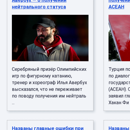
Авербух — о получении
получени
нейтрального статуса
АСЕАН
Серебряный призёр Олимпийских
Турция по
игр по фигурному катанию,
по диало
тренер и хореограф Илья Авербух
государс
высказался, что не переживает
(АСЕАН). 
по поводу получения им нейтраль
заявил г
...
Хакан Фи .
Названы главные ошибки при
Названы