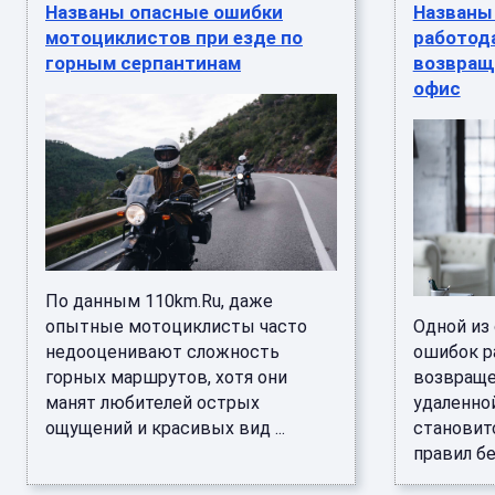
Названы опасные ошибки
Названы
мотоциклистов при езде по
работод
горным серпантинам
возвращ
офис
По данным 110km.Ru, даже
опытные мотоциклисты часто
Одной из
недооценивают сложность
ошибок р
горных маршрутов, хотя они
возвраще
манят любителей острых
удаленно
ощущений и красивых вид ...
становит
правил бе