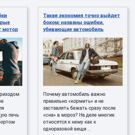
бки
Такая экономия точно выйдет
орые
боком: названы ошибки,
т мотор
убивающие автомобиль
приходом
Почему автомобиль важно
ое
правильно «кормить» и не
ля
заставлять бежать сразу после
щую печь
«сна» в мороз? На деле многие
бортом
относятся к нему как к
одноразовой вещи ...