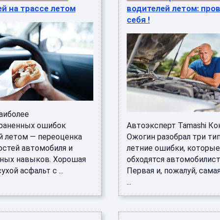
й на трассе летом
водителей летом: про
себя !
наиболее
раненных ошибок
Автоэксперт Tamashi Ко
й летом — переоценка
Ожогин разобрал три ти
стей автомобиля и
летние ошибки, которые
ных навыков. Хорошая
обходятся автомобилист
ухой асфальт с ...
Первая и, пожалуй, сама
...