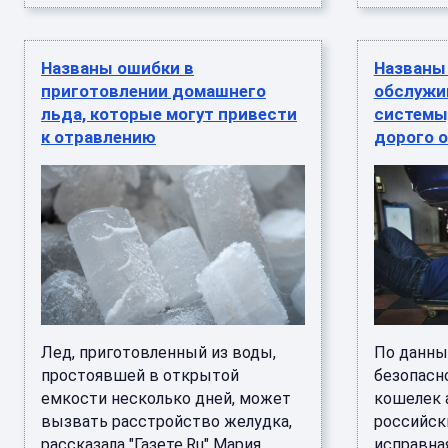
Названы ошибки в
Названы
приготовлении домашнего
обслужи
льда, которые могут привести
системы
к отравлению
дорого 
Лед, приготовленный из воды,
По данны
простоявшей в открытой
безопасно
емкости несколько дней, может
кошелек 
вызвать расстройство желудка,
российск
рассказала "Газете.Ru" Мария
исправна