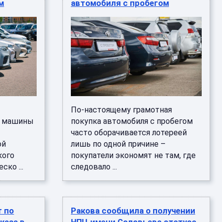
м
автомобиля с пробегом
По-настоящему грамотная
е машины
покупка автомобиля с пробегом
часто оборачивается лотереей
ой
лишь по одной причине –
кого
покупатели экономят не там, где
ско ...
следовало ...
т по
Ракова сообщила о получении