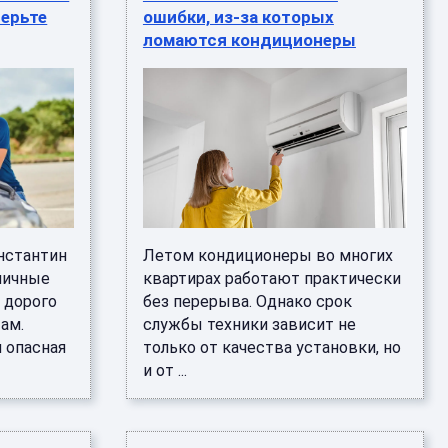
верьте
ошибки, из-за которых
ломаются кондиционеры
нстантин
Летом кондиционеры во многих
пичные
квартирах работают практически
 дорого
без перерыва. Однако срок
ам.
службы техники зависит не
я опасная
только от качества установки, но
и от ...