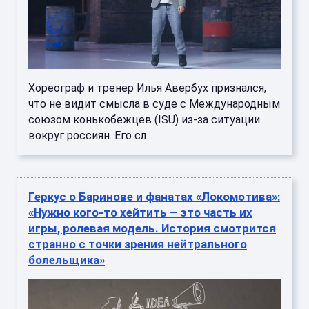
Хореограф и тренер Илья Авербух признался,
что не видит смысла в суде с Международным
союзом конькобежцев (ISU) из-за ситуации
вокруг россиян. Его сл ...
Геркус о Баринове и фанатах «Локомотива»:
«Нужно кого‑то хейтить – это часть их
игры, ролевая модель. История смотрится
странно с точки зрения нейтрального
болельщика»