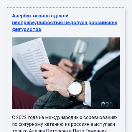
Авербух назвал адской
несправедливостью недопуск российских
фигуристов
С 2022 года на международных соревнованиях
по фигурному катанию из россиян выступали
только Аделия Петросян и Петр Гуменник,