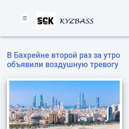
☰
В Бахрейне второй раз за утро
объявили воздушную тревогу